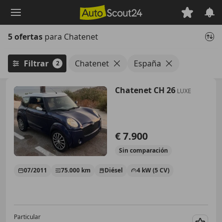
Saltar
al
contenido
5 ofertas
para Chatenet
principal
Filtrar
Chatenet
España
2
Chatenet CH 26
LUXE
€ 7.900
Sin
comparación
07/2011
75.000 km
Diésel
4 kW (5 CV)
Particular