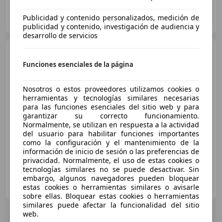
MIL AUTOMOVILES, Conduce diferente, gasta menos
Publicidad y contenido personalizados, medición de
ES-46910 BENETUSER
Guar
publicidad y contenido, investigación de audiencia y
desarrollo de servicios
Chatenet
CHATENET SPORT
Funciones esenciales de la página
Nosotros o estos proveedores utilizamos cookies o
€ 12.998
1
herramientas y tecnologías similares necesarias
para las funciones esenciales del sitio web y para
Sin
comparación
garantizar su correcto funcionamiento.
Normalmente, se utilizan en respuesta a la actividad
04/2026
0 km
- Tipo de combustible
8 kW (11 CV)
del usuario para habilitar funciones importantes
como la configuración y el mantenimiento de la
información de inicio de sesión o las preferencias de
privacidad. Normalmente, el uso de estas cookies o
tecnologías similares no se puede desactivar. Sin
embargo, algunos navegadores pueden bloquear
MIL AUTOMOVILES, Conduce diferente, gasta menos
estas cookies o herramientas similares o avisarle
ES-46910 BENETUSER
Guar
sobre ellas. Bloquear estas cookies o herramientas
similares puede afectar la funcionalidad del sitio
web.