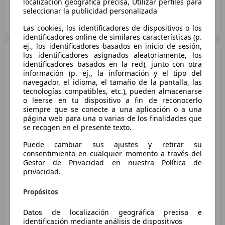
localización geográfica precisa, Utilizar perfiles para
seleccionar la publicidad personalizada
UNIMOTOR
ES-36500 LALIN
Guar
Las cookies, los identificadores de dispositivos o los
identificadores online de similares características (p.
ej., los identificadores basados en inicio de sesión,
Chatenet
CHATENET SPORT
los identificadores asignados aleatoriamente, los
identificadores basados en la red), junto con otra
información (p. ej., la información y el tipo del
navegador, el idioma, el tamaño de la pantalla, las
tecnologías compatibles, etc.), pueden almacenarse
o leerse en tu dispositivo a fin de reconocerlo
siempre que se conecte a una aplicación o a una
página web para una o varias de los finalidades que
se recogen en el presente texto.
Puede cambiar sus ajustes y retirar su
€ 10.990
1
consentimiento en cualquier momento a través del
Gestor de Privacidad en nuestra Política de
Sin
comparación
privacidad.
04/2026
0 km
- Tipo de combustible
8 kW (11 CV)
Propósitos
Datos de localización geográfica precisa e
identificación mediante análisis de dispositivos