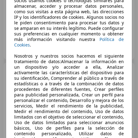
socios usamos cookies o tecnologías similares para
almacenar, acceder y procesar datos personales,
12/2008
54.876 km
- Tipo de combustible
como sus visitas a esta página web, las direcciones
IP y los identificadores de cookies. Algunos socios no
8 kW (11 CV)
le piden consentimiento para procesar tus datos y
se amparan en su interés legítimo. Puede configurar
sus preferencias en cualquier momento u obtener
más información visitando nuestra
Política de
Cookies
.
UNIMOTOR
ES-36500 LALIN
Guar
Nosotros y nuestros socios hacemos el siguiente
tratamiento de datos:Almacenar la información en
un dispositivo y/o acceder a ella, Analizar
Chatenet
CHATENET
activamente las características del dispositivo para
baroorder
su identificación, Comprender al público a través de
estadísticas o a través de la combinación de datos
€ 7.490
procedentes de diferentes fuentes, Crear perfiles
para publicidad personalizada, Crear un perfil para
Sin
comparación
personalizar el contenido, Desarrollo y mejora de los
servicios, Medir el rendimiento de la publicidad,
01/2010
25.000 km
- Tipo de combustible
Medir el rendimiento del contenido, Uso de datos
limitados con el objetivo de seleccionar el contenido,
8 kW (11 CV)
Uso de datos limitados para seleccionar anuncios
básicos, Uso de perfiles para la selección de
contenido personalizado, Utilizar datos de