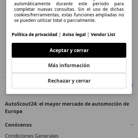
automáticamente durante este periodo para
completar nuevas consultas. Sin el uso de dichas
cookies/herramientas, estas funciones ampliadas no
se pueden utilizar total o parcialmente.
|
|
Política de privacidad
Aviso legal
Vendor List
IVA deducible
Aceptar y cerrar
Esta información la proporciona el proveedor del certificado.
Más información
Página de inicio
Buscar
Rechazar y cerrar
Ir arriba
AutoScout24: el mayor mercado de automoción de
Europa
Conócenos
Condiciones Generales