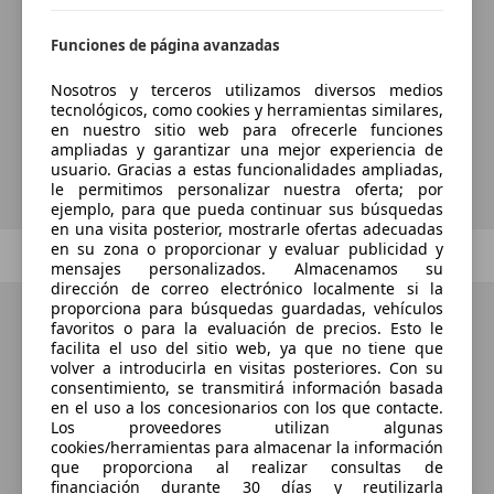
¿Desea ser informado
automáticamente sobre vehículos
Funciones de página avanzadas
nuevos para su búsqueda?
Nosotros y terceros utilizamos diversos medios
tecnológicos, como cookies y herramientas similares,
en nuestro sitio web para ofrecerle funciones
ampliadas y garantizar una mejor experiencia de
Guardar búsqueda
usuario. Gracias a estas funcionalidades ampliadas,
le permitimos personalizar nuestra oferta; por
ejemplo, para que pueda continuar sus búsquedas
en una visita posterior, mostrarle ofertas adecuadas
en su zona o proporcionar y evaluar publicidad y
Anterior
1
/
1
Siguiente
mensajes personalizados. Almacenamos su
dirección de correo electrónico localmente si la
proporciona para búsquedas guardadas, vehículos
favoritos o para la evaluación de precios. Esto le
facilita el uso del sitio web, ya que no tiene que
volver a introducirla en visitas posteriores. Con su
consentimiento, se transmitirá información basada
en el uso a los concesionarios con los que contacte.
Los proveedores utilizan algunas
cookies/herramientas para almacenar la información
que proporciona al realizar consultas de
financiación durante 30 días y reutilizarla