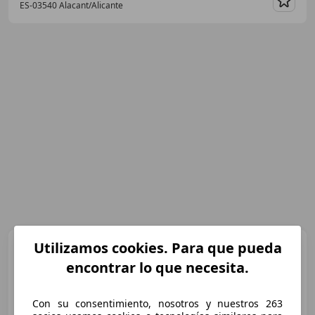
ES-03540 Alacant/Alicante
Guar
Utilizamos cookies. Para que pueda
Chatenet
CHATENET
baroorder
encontrar lo que necesita.
€ 5.690
Con su consentimiento, nosotros y nuestros 263
Sin
comparación