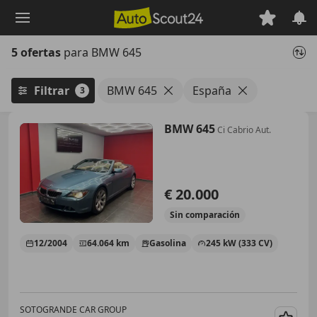
Saltar
al
contenido
5 ofertas
para BMW 645
principal
Filtrar
BMW 645
España
3
BMW 645
Ci Cabrio Aut.
€ 20.000
Sin
comparación
12/2004
64.064 km
Gasolina
245 kW (333 CV)
SOTOGRANDE CAR GROUP