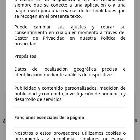
siempre que se conecte a una aplicación o a una
página web para una o varias de los finalidades que
se recogen en el presente texto.
Puede cambiar sus ajustes y retirar su
€ 19.990
consentimiento en cualquier momento a través del
Gestor de Privacidad en nuestra Política de
Sin
comparación
privacidad.
10/2004
150.000 km
Gasolina
245 kW (333 CV)
Propósitos
Datos de localización geográfica precisa e
identificación mediante análisis de dispositivos
EPICARS
ES-28945 FUENLABRADA
Guar
Publicidad y contenido personalizados, medición de
publicidad y contenido, investigación de audiencia y
desarrollo de servicios
5
Ofertas
para BMW 645
Funciones esenciales de la página
¿Desea ser informado automáticamente sobre vehículos
nuevos para su búsqueda?
Nosotros o estos proveedores utilizamos cookies o
herramientas y tecnologías similares necesarias