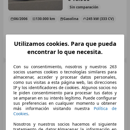
Sin
comparación
06/2006
130.000 km
Gasolina
245 kW (333 CV)
Utilizamos cookies. Para que pueda
Particular
encontrar lo que necesita.
ES-28224 Pozuelo de Alarcón
Guar
Con su consentimiento, nosotros y nuestros 263
BMW 645
Ci Aut.
socios usamos cookies o tecnologías similares para
almacenar, acceder y procesar datos personales,
como sus visitas a esta página web, las direcciones
IP y los identificadores de cookies. Algunos socios no
€ 17.990
le piden consentimiento para procesar tus datos y
se amparan en su interés legítimo. Puede configurar
Sin
comparación
sus preferencias en cualquier momento u obtener
más información visitando nuestra
Política de
01/2005
79.000 km
Gasolina
245 kW (333 CV)
Cookies
.
Nosotros y nuestros socios hacemos el siguiente
tratamiento de datos:Almacenar la información en