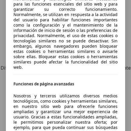
Guardar búsqueda
para las funciones esenciales del sitio web y para
garantizar su correcto funcionamiento.
Normalmente, se utilizan en respuesta a la actividad
del usuario para habilitar funciones importantes
como la configuración y el mantenimiento de la
información de inicio de sesión o las preferencias de
privacidad. Normalmente, el uso de estas cookies o
tecnologías similares no se puede desactivar. Sin
embargo, algunos navegadores pueden bloquear
estas cookies o herramientas similares o avisarle
Explora vehículos similares
sobre ellas. Bloquear estas cookies o herramientas
similares puede afectar la funcionalidad del sitio
web.
Diferente de tus criterios de búsqueda, pero posiblemente
una coincidencia perfecta.
Funciones de página avanzadas
Nosotros y terceros utilizamos diversos medios
¿Desea ser informado
tecnológicos, como cookies y herramientas similares,
en nuestro sitio web para ofrecerle funciones
automáticamente sobre vehículos
ampliadas y garantizar una mejor experiencia de
usuario. Gracias a estas funcionalidades ampliadas,
nuevos para su búsqueda?
le permitimos personalizar nuestra oferta; por
ejemplo, para que pueda continuar sus búsquedas