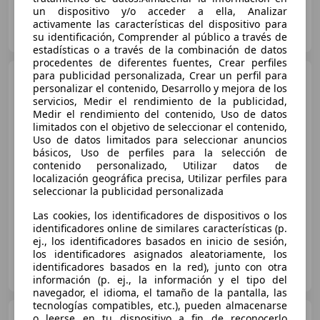
un dispositivo y/o acceder a ella, Analizar
Marcos Garage
activamente las características del dispositivo para
ES-46117 Bétera
Guar
su identificación, Comprender al público a través de
estadísticas o a través de la combinación de datos
procedentes de diferentes fuentes, Crear perfiles
para publicidad personalizada, Crear un perfil para
BMW 645
Ci Aut.
personalizar el contenido, Desarrollo y mejora de los
servicios, Medir el rendimiento de la publicidad,
Medir el rendimiento del contenido, Uso de datos
limitados con el objetivo de seleccionar el contenido,
Uso de datos limitados para seleccionar anuncios
€ 11.900
básicos, Uso de perfiles para la selección de
Sin
comparación
contenido personalizado, Utilizar datos de
localización geográfica precisa, Utilizar perfiles para
seleccionar la publicidad personalizada
01/2004
311.639 km
Gasolina
245 kW (333 CV)
Las cookies, los identificadores de dispositivos o los
identificadores online de similares características (p.
ej., los identificadores basados en inicio de sesión,
los identificadores asignados aleatoriamente, los
Drivax
identificadores basados en la red), junto con otra
ES-25198 LLEIDA
Guar
información (p. ej., la información y el tipo del
navegador, el idioma, el tamaño de la pantalla, las
tecnologías compatibles, etc.), pueden almacenarse
BMW 645
o leerse en tu dispositivo a fin de reconocerlo
Ci Aut.