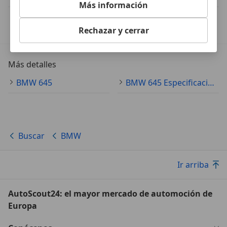
Más información
IVA deducible
Esta información la proporciona el proveedor del certificado.
Rechazar y cerrar
Más detalles
BMW 645
BMW 645 Especificaciones técnicas
Buscar
BMW
Ir arriba
AutoScout24: el mayor mercado de automoción de
Europa