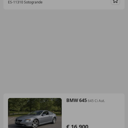
ES-11310 Sotogrande
Guar
BMW 645
645 Ci Aut.
€ 16.900