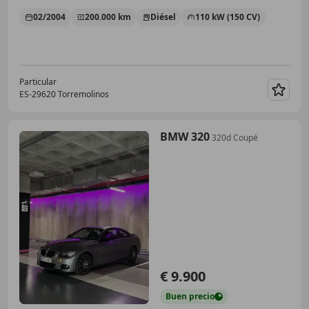
02/2004
200.000 km
Diésel
110 kW (150 CV)
Particular
ES-29620 Torremolinos
Guar
BMW 320
320d Coupé
€ 9.900
Buen
precio