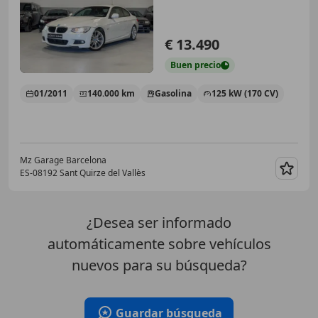
€ 13.490
Buen
precio
01/2011
140.000 km
Gasolina
125 kW (170 CV)
Mz Garage Barcelona
ES-08192 Sant Quirze del Vallès
Guar
¿Desea ser informado
automáticamente sobre vehículos
nuevos para su búsqueda?
Guardar búsqueda