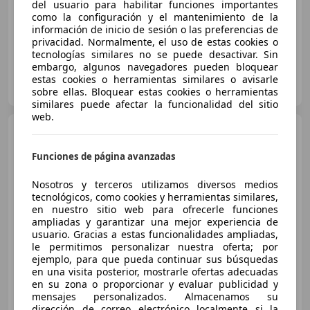
del usuario para habilitar funciones importantes
09/2010
198.000 km
Diésel
135 kW (184 CV)
como la configuración y el mantenimiento de la
información de inicio de sesión o las preferencias de
privacidad. Normalmente, el uso de estas cookies o
tecnologías similares no se puede desactivar. Sin
embargo, algunos navegadores pueden bloquear
Particular
estas cookies o herramientas similares o avisarle
ES-04720 Roquetas de Mar
Guar
sobre ellas. Bloquear estas cookies o herramientas
similares puede afectar la funcionalidad del sitio
web.
BMW 320
320d Coupé
Funciones de página avanzadas
Nosotros y terceros utilizamos diversos medios
€ 8.700
tecnológicos, como cookies y herramientas similares,
en nuestro sitio web para ofrecerle funciones
Buen
precio
ampliadas y garantizar una mejor experiencia de
usuario. Gracias a estas funcionalidades ampliadas,
06/2011
225.500 km
Diésel
135 kW (184 CV)
le permitimos personalizar nuestra oferta; por
ejemplo, para que pueda continuar sus búsquedas
en una visita posterior, mostrarle ofertas adecuadas
en su zona o proporcionar y evaluar publicidad y
mensajes personalizados. Almacenamos su
Particular
dirección de correo electrónico localmente si la