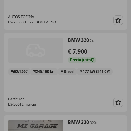
AUTOS TOSIRIA
ES-23650 TORREDONJIMENO
Guar
BMW 320
Cd
€ 7.900
Precio
justo
02/2007
245.100 km
Diésel
177 kW (241 CV)
Particular
ES-30612 murcia
Guar
BMW 320
320i