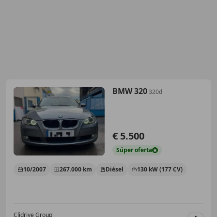
BMW 320
320d
€ 5.500
Súper
oferta
10/2007
267.000 km
Diésel
130 kW (177 CV)
Clidrive Group