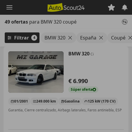
Saltar
al
contenido
49 ofertas
para BMW 320 coupé
principal
Filtrar
BMW 320
España
Coupé
4
BMW 320
Ci
€ 6.990
Súper
oferta
01/2001
249.000 km
Gasolina
125 kW (170 CV)
Garantia, Cierre centralizado, Airbags laterales, Faros antiniebla, ESP