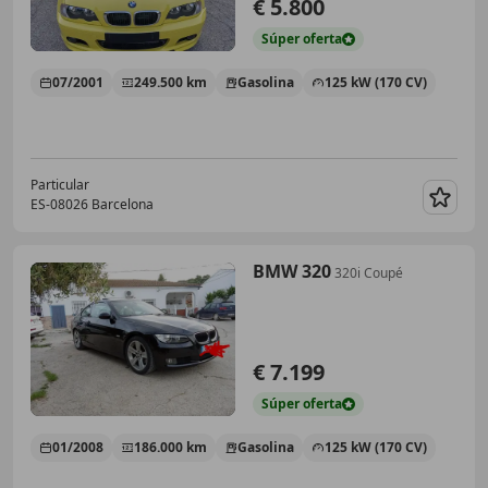
€ 5.800
Súper
oferta
07/2001
249.500 km
Gasolina
125 kW (170 CV)
Particular
ES-08026 Barcelona
Guar
BMW 320
320i Coupé
€ 7.199
Súper
oferta
01/2008
186.000 km
Gasolina
125 kW (170 CV)