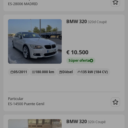
ES-28006 MADRID
Guar
BMW 320
320d Coupé
€ 10.500
Súper
oferta
05/2011
180.000 km
Diésel
135 kW (184 CV)
Particular
ES-14500 Puente Genil
Guar
BMW 320
320i Coupé