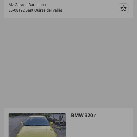
Mz Garage Barcelona
ES-08192 Sant Quirze del Vallès
Guar
BMW 320
Ci