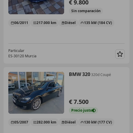
€ 9.800
Sin
comparación
06/2011
217.000 km
Diésel
135 kW (184 CV)
Particular
ES-30120 Murcia
Guar
BMW 320
320d Coupé
€ 7.500
Precio
justo
05/2007
282.000 km
Diésel
130 kW (177 CV)