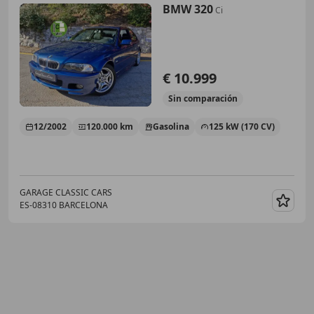
BMW 320
Ci
€ 10.999
Sin
comparación
12/2002
120.000 km
Gasolina
125 kW (170 CV)
GARAGE CLASSIC CARS
ES-08310 BARCELONA
Guar