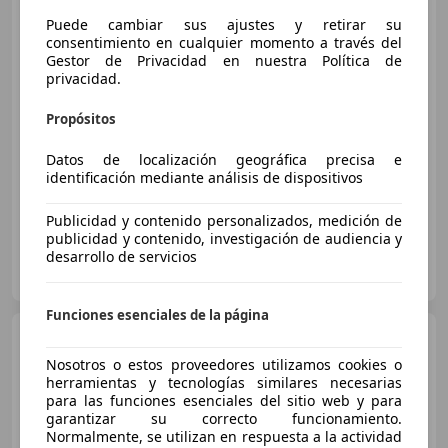
BMW 320
320d
Puede cambiar sus ajustes y retirar su
consentimiento en cualquier momento a través del
Gestor de Privacidad en nuestra Política de
privacidad.
€ 5.500
Propósitos
Buen
precio
Datos de localización geográfica precisa e
07/2007
363.151 km
Diésel
130 kW (177 CV)
identificación mediante análisis de dispositivos
Publicidad y contenido personalizados, medición de
publicidad y contenido, investigación de audiencia y
desarrollo de servicios
Clidrive Group
ES-28006 MADRID
Guar
Funciones esenciales de la página
BMW 320
320d Coupé xDrive
Nosotros o estos proveedores utilizamos cookies o
herramientas y tecnologías similares necesarias
€ 9.000
para las funciones esenciales del sitio web y para
garantizar su correcto funcionamiento.
Sin
comparación
Normalmente, se utilizan en respuesta a la actividad