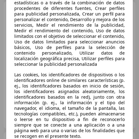
estadísticas o a través de la combinación de datos
procedentes de diferentes fuentes, Crear perfiles
BMW 320
Cd
para publicidad personalizada, Crear un perfil para
personalizar el contenido, Desarrollo y mejora de los
servicios, Medir el rendimiento de la publicidad,
Medir el rendimiento del contenido, Uso de datos
limitados con el objetivo de seleccionar el contenido,
Uso de datos limitados para seleccionar anuncios
básicos, Uso de perfiles para la selección de
contenido personalizado, Utilizar datos de
localización geográfica precisa, Utilizar perfiles para
€ 7.200
seleccionar la publicidad personalizada
Precio
justo
Las cookies, los identificadores de dispositivos o los
identificadores online de similares características (p.
ej., los identificadores basados en inicio de sesión,
02/2004
242.000 km
Diésel
110 kW (150 CV)
los identificadores asignados aleatoriamente, los
identificadores basados en la red), junto con otra
información (p. ej., la información y el tipo del
navegador, el idioma, el tamaño de la pantalla, las
tecnologías compatibles, etc.), pueden almacenarse
Particular
o leerse en tu dispositivo a fin de reconocerlo
ES-14208 Los Blázquez
Guar
siempre que se conecte a una aplicación o a una
página web para una o varias de los finalidades que
se recogen en el presente texto.