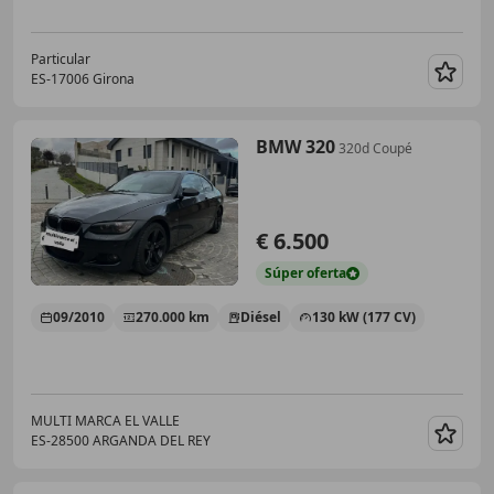
Particular
ES-17006 Girona
Guar
BMW 320
320d Coupé
€ 6.500
Súper
oferta
09/2010
270.000 km
Diésel
130 kW (177 CV)
MULTI MARCA EL VALLE
ES-28500 ARGANDA DEL REY
Guar