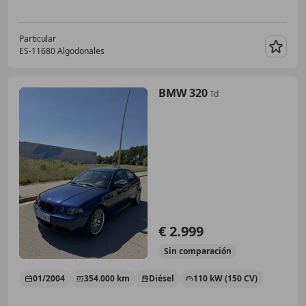
Particular
ES-11680 Algodonales
Guar
BMW 320
Td
€ 2.999
Sin
comparación
01/2004
354.000 km
Diésel
110 kW (150 CV)