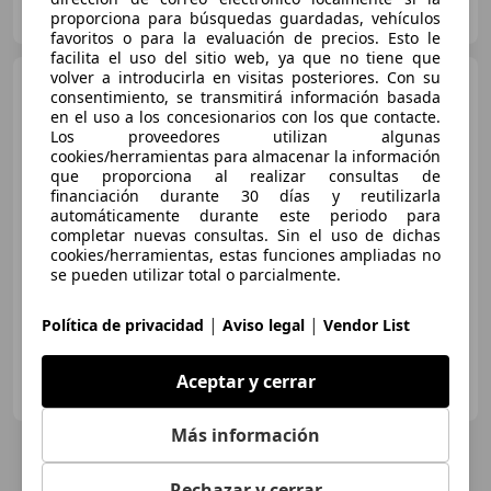
ES-31191 Beriáin
proporciona para búsquedas guardadas, vehículos
Guar
favoritos o para la evaluación de precios. Esto le
facilita el uso del sitio web, ya que no tiene que
volver a introducirla en visitas posteriores. Con su
BMW 320
Ci
consentimiento, se transmitirá información basada
en el uso a los concesionarios con los que contacte.
Los proveedores utilizan algunas
cookies/herramientas para almacenar la información
que proporciona al realizar consultas de
€ 8.990
financiación durante 30 días y reutilizarla
automáticamente durante este periodo para
Súper
oferta
completar nuevas consultas. Sin el uso de dichas
cookies/herramientas, estas funciones ampliadas no
11/2003
189.000 km
Gasolina
125 kW (170 CV)
se pueden utilizar total o parcialmente.
|
|
Política de privacidad
Aviso legal
Vendor List
GARAGE CLASSIC CARS
Aceptar y cerrar
ES-08310 BARCELONA
Guar
Más información
Rechazar y cerrar