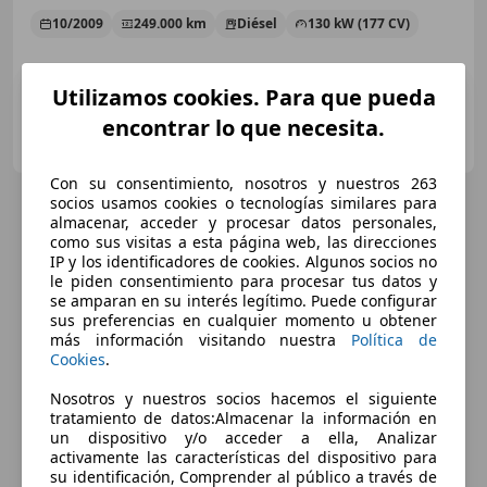
10/2009
249.000 km
Diésel
130 kW (177 CV)
Utilizamos cookies. Para que pueda
encontrar lo que necesita.
Particular
ES-28240 Hoyo de Manzanares
Guar
Con su consentimiento, nosotros y nuestros 263
socios usamos cookies o tecnologías similares para
almacenar, acceder y procesar datos personales,
como sus visitas a esta página web, las direcciones
IP y los identificadores de cookies. Algunos socios no
le piden consentimiento para procesar tus datos y
se amparan en su interés legítimo. Puede configurar
sus preferencias en cualquier momento u obtener
más información visitando nuestra
Política de
Cookies
.
Nosotros y nuestros socios hacemos el siguiente
tratamiento de datos:Almacenar la información en
un dispositivo y/o acceder a ella, Analizar
activamente las características del dispositivo para
su identificación, Comprender al público a través de