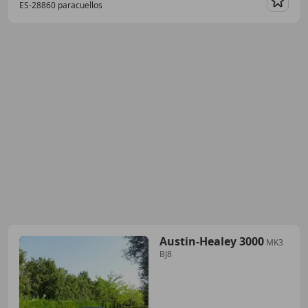
ES-28860 paracuellos
Guar
Austin-Healey 3000
MK3
BJ8