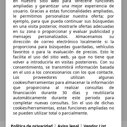
en nuestro sitio web para ofrecerle funciones
ampliadas y garantizar una mejor experiencia de
usuario. Gracias a estas funcionalidades ampliadas,
le permitimos personalizar nuestra oferta; por
ejemplo, para que pueda continuar sus búsquedas
en una visita posterior, mostrarle ofertas adecuadas
en su zona o proporcionar y evaluar publicidad y
mensajes personalizados. Almacenamos su
dirección de correo electrónico localmente si la
proporciona para búsquedas guardadas, vehículos
favoritos o para la evaluación de precios. Esto le
facilita el uso del sitio web, ya que no tiene que
volver a introducirla en visitas posteriores. Con su
¿Desea ser informado
consentimiento, se transmitirá información basada
en el uso a los concesionarios con los que contacte.
automáticamente sobre vehículos
Los proveedores utilizan algunas
nuevos para su búsqueda?
cookies/herramientas para almacenar la información
que proporciona al realizar consultas de
financiación durante 30 días y reutilizarla
automáticamente durante este periodo para
Guardar búsqueda
completar nuevas consultas. Sin el uso de dichas
cookies/herramientas, estas funciones ampliadas no
se pueden utilizar total o parcialmente.
|
|
Política de privacidad
Aviso legal
Vendor List