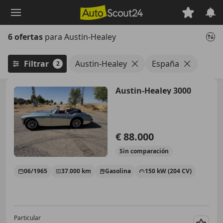
Saltar
al
contenido
6 ofertas
para Austin-Healey
principal
Filtrar
Austin-Healey
España
2
Austin-Healey 3000
€ 88.000
Sin
comparación
06/1965
37.000 km
Gasolina
150 kW (204 CV)
Particular