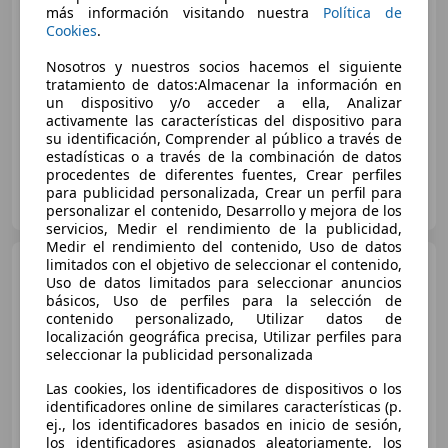
más información visitando nuestra
Política de
€ 120.000
Cookies
.
Sin
comparación
Nosotros y nuestros socios hacemos el siguiente
tratamiento de datos:Almacenar la información en
01/1956
100 km
Gasolina
67 kW (91 CV)
un dispositivo y/o acceder a ella, Analizar
activamente las características del dispositivo para
su identificación, Comprender al público a través de
estadísticas o a través de la combinación de datos
procedentes de diferentes fuentes, Crear perfiles
Particular
para publicidad personalizada, Crear un perfil para
ES-13005 Ciudad Real
Guar
personalizar el contenido, Desarrollo y mejora de los
servicios, Medir el rendimiento de la publicidad,
Medir el rendimiento del contenido, Uso de datos
Austin-Healey 3000
limitados con el objetivo de seleccionar el contenido,
MKII
Uso de datos limitados para seleccionar anuncios
BJ7
básicos, Uso de perfiles para la selección de
contenido personalizado, Utilizar datos de
localización geográfica precisa, Utilizar perfiles para
€ 58.000
seleccionar la publicidad personalizada
Sin
comparación
Las cookies, los identificadores de dispositivos o los
identificadores online de similares características (p.
ej., los identificadores basados en inicio de sesión,
01/1963
86.000 km
Gasolina
96 kW (131 CV)
los identificadores asignados aleatoriamente, los