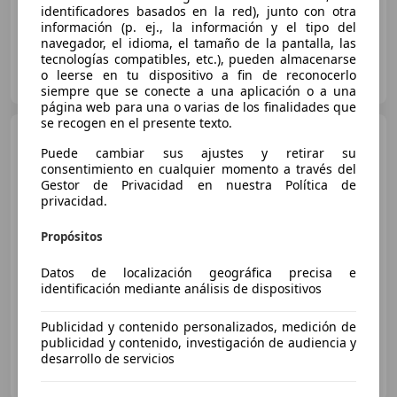
identificadores basados en la red), junto con otra
información (p. ej., la información y el tipo del
navegador, el idioma, el tamaño de la pantalla, las
tecnologías compatibles, etc.), pueden almacenarse
Particular
o leerse en tu dispositivo a fin de reconocerlo
ES-28109 Alcobendas
Guar
siempre que se conecte a una aplicación o a una
página web para una o varias de los finalidades que
se recogen en el presente texto.
Austin-Healey 3000
MK3
Puede cambiar sus ajustes y retirar su
consentimiento en cualquier momento a través del
Gestor de Privacidad en nuestra Política de
privacidad.
€ 65.000
Propósitos
Sin
comparación
Datos de localización geográfica precisa e
04/1967
99.999 km
Gasolina
110 kW (150 CV)
identificación mediante análisis de dispositivos
Publicidad y contenido personalizados, medición de
publicidad y contenido, investigación de audiencia y
desarrollo de servicios
Particular
ES-28807 Alcalá de Henares
Guar