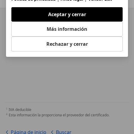
Anterior
1
/
1
Siguiente
Aceptar y cerrar
Más información
Rechazar y cerrar
IVA deducible
Esta información la proporciona el proveedor del certificado.
Página de inicio
Buscar