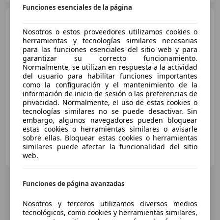
Funciones esenciales de la página
Austin-Healey 3000
Mk III
BJ8
Nosotros o estos proveedores utilizamos cookies o
herramientas y tecnologías similares necesarias
para las funciones esenciales del sitio web y para
garantizar su correcto funcionamiento.
€ 87.000
Normalmente, se utilizan en respuesta a la actividad
del usuario para habilitar funciones importantes
Sin
comparación
como la configuración y el mantenimiento de la
información de inicio de sesión o las preferencias de
01/1966
2.316 km
Gasolina
-/-
privacidad. Normalmente, el uso de estas cookies o
tecnologías similares no se puede desactivar. Sin
embargo, algunos navegadores pueden bloquear
estas cookies o herramientas similares o avisarle
sobre ellas. Bloquear estas cookies o herramientas
SM CLUB MOTOR
similares puede afectar la funcionalidad del sitio
ES-11310 SOTOGRANDE
web.
Guar
Funciones de página avanzadas
Nosotros y terceros utilizamos diversos medios
tecnológicos, como cookies y herramientas similares,