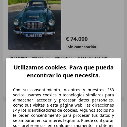
€ 74.000
Sin
comparación
01/1967
2.000 km
Gasolina
111 kW (151 CV)
Utilizamos cookies. Para que pueda
encontrar lo que necesita.
Particular
Con su consentimiento, nosotros y nuestros 263
ES-17003 Girona
Guar
socios usamos cookies o tecnologías similares para
almacenar, acceder y procesar datos personales,
como sus visitas a esta página web, las direcciones
Austin-Healey 100
100/4
IP y los identificadores de cookies. Algunos socios no
BN-2
le piden consentimiento para procesar tus datos y
se amparan en su interés legítimo. Puede configurar
sus preferencias en cualquier momento u obtener