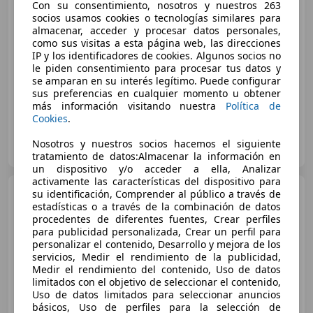
Con su consentimiento, nosotros y nuestros 263
socios usamos cookies o tecnologías similares para
€ 69.000
almacenar, acceder y procesar datos personales,
como sus visitas a esta página web, las direcciones
Sin
comparación
IP y los identificadores de cookies. Algunos socios no
le piden consentimiento para procesar tus datos y
02/2025
28.830 km
Eléctrico
250 kW (340 CV)
se amparan en su interés legítimo. Puede configurar
sus preferencias en cualquier momento u obtener
más información visitando nuestra
Política de
Cookies
.
SM CLUB MOTOR
Nosotros y nuestros socios hacemos el siguiente
ES-11310 SOTOGRANDE
Guar
tratamiento de datos:Almacenar la información en
un dispositivo y/o acceder a ella, Analizar
activamente las características del dispositivo para
Audi Q8 e-tron
Sportback
su identificación, Comprender al público a través de
55 quattro S line
estadísticas o a través de la combinación de datos
procedentes de diferentes fuentes, Crear perfiles
para publicidad personalizada, Crear un perfil para
personalizar el contenido, Desarrollo y mejora de los
€ 51.900
servicios, Medir el rendimiento de la publicidad,
Medir el rendimiento del contenido, Uso de datos
Buen
precio
limitados con el objetivo de seleccionar el contenido,
Uso de datos limitados para seleccionar anuncios
06/2023
38.617 km
Eléctrico
300 kW (408 CV)
básicos, Uso de perfiles para la selección de