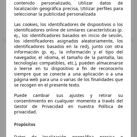
contenido personalizado, Utilizar datos de
localización geográfica precisa, Utilizar perfiles para
seleccionar la publicidad personalizada
Las cookies, los identificadores de dispositivos o los
JARMAUTO, concesionario oficial Audi
identificadores online de similares características (p.
ES-28529 RIVAS VACIAMADRID
Guar
ej., los identificadores basados en inicio de sesión,
los identificadores asignados aleatoriamente, los
identificadores basados en la red), junto con otra
Audi Q8 e-tron
Black line
información (p. ej., la información y el tipo del
quattro 290 kW (394 CV) tiptronic
navegador, el idioma, el tamaño de la pantalla, las
tecnologías compatibles, etc.), pueden almacenarse
o leerse en tu dispositivo a fin de reconocerlo
siempre que se conecte a una aplicación o a una
€ 93.600
página web para una o varias de los finalidades que
se recogen en el presente texto.
Sin
comparación
Puede cambiar sus ajustes y retirar su
02/2026
400 km
Electro/Gasolina
consentimiento en cualquier momento a través del
Gestor de Privacidad en nuestra Política de
290 kW (394 CV)
privacidad.
Propósitos
GRUPO URETA AUTOMÓVILES- PALENCIA
Datos de localización geográfica precisa e