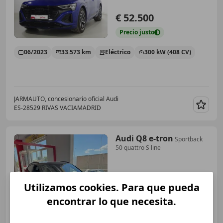
€ 52.500
Precio
justo
06/2023
33.573 km
Eléctrico
300 kW (408 CV)
JARMAUTO, concesionario oficial Audi
ES-28529 RIVAS VACIAMADRID
Guar
Audi Q8 e-tron
Sportback
50 quattro S line
Utilizamos cookies. Para que pueda
encontrar lo que necesita.