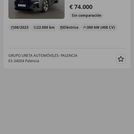
€ 74.000
Sin
comparación
08/2023
22.000 km
Eléctrico
300 kW (408 CV)
GRUPO URETA AUTOMÓVILES- PALENCIA
ES-34004 Palencia
Guar