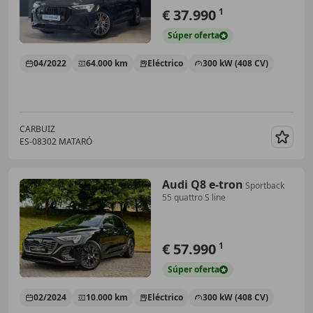
€ 37.990
1
Súper
oferta
04/2022
64.000 km
Eléctrico
300 kW (408 CV)
CARBUIZ
ES-08302 MATARÓ
Guar
Audi Q8 e-tron
Sportback
55 quattro S line
€ 57.990
1
Súper
oferta
02/2024
10.000 km
Eléctrico
300 kW (408 CV)