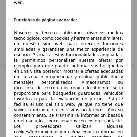
€ 52.500
web.
Precio
justo
Funciones de página avanzadas
06/2023
33.419 km
Eléctrico
300 kW (408 CV)
Nosotros y terceros utilizamos diversos medios
tecnológicos, como cookies y herramientas similares,
en nuestro sitio web para ofrecerle funciones
ampliadas y garantizar una mejor experiencia de
JARMAUTO, concesionario oficial Audi
usuario. Gracias a estas funcionalidades ampliadas,
ES-28529 RIVAS VACIAMADRID
Guar
le permitimos personalizar nuestra oferta; por
ejemplo, para que pueda continuar sus búsquedas
en una visita posterior, mostrarle ofertas adecuadas
Audi Q8 e-tron
Black line
en su zona o proporcionar y evaluar publicidad y
quattro 290 kW (394 CV) tiptronic
mensajes personalizados. Almacenamos su
dirección de correo electrónico localmente si la
proporciona para búsquedas guardadas, vehículos
favoritos o para la evaluación de precios. Esto le
€ 93.600
facilita el uso del sitio web, ya que no tiene que
volver a introducirla en visitas posteriores. Con su
Sin
comparación
consentimiento, se transmitirá información basada
en el uso a los concesionarios con los que contacte.
02/2026
400 km
Electro/Gasolina
Los proveedores utilizan algunas
cookies/herramientas para almacenar la información
290 kW (394 CV)