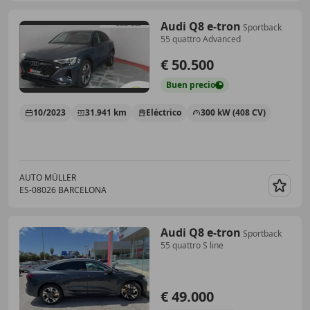
Audi Q8 e-tron
Sportback
55 quattro Advanced
€ 50.500
Buen
precio
10/2023
31.941 km
Eléctrico
300 kW (408 CV)
AUTO MÜLLER
ES-08026 BARCELONA
Guar
Audi Q8 e-tron
Sportback
55 quattro S line
€ 49.000