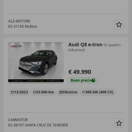
ALZ-MOTORS
ES-31192 Multiva
Guar
Audi Q8 e-tron
55 quattro
Advanced
€ 49.990
Buen
precio
12/2023
53.000 km
Eléctrico
300 kW (408 CV)
CARMOTOR
ES-38107 SANTA CRUZ DE TENERIFE
Guar