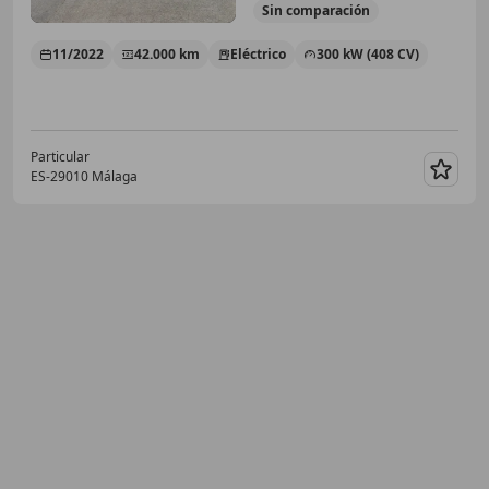
Sin
comparación
11/2022
42.000 km
Eléctrico
300 kW (408 CV)
Particular
ES-29010 Málaga
Guar