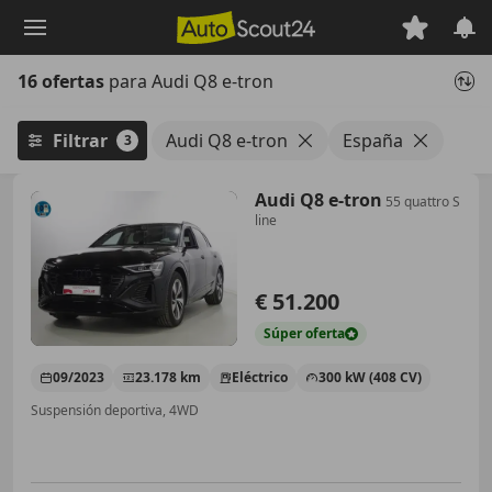
Saltar
al
contenido
16 ofertas
para Audi Q8 e-tron
principal
Filtrar
Audi Q8 e-tron
España
3
Audi Q8 e-tron
55 quattro S
line
€ 51.200
Súper
oferta
09/2023
23.178 km
Eléctrico
300 kW (408 CV)
Suspensión deportiva, 4WD