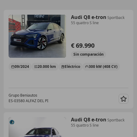
Audi Q8 e-tron
Sportback
55 quattro S line
€ 69.990
Sin
comparación
09/2024
20.000 km
Eléctrico
300 kW (408 CV)
Grupo Beniautos
ES-03580 ALFAZ DEL PI
Guar
Audi Q8 e-tron
Sportback
55 quattro S line