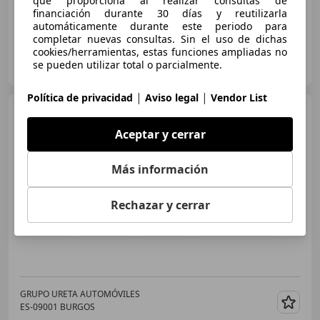
que proporciona al realizar consultas de
financiación durante 30 días y reutilizarla
automáticamente durante este periodo para
completar nuevas consultas. Sin el uso de dichas
cookies/herramientas, estas funciones ampliadas no
GRUPO URETA AUTOMÓVILES
se pueden utilizar total o parcialmente.
ES-09001 BURGOS
Guar
|
|
Política de privacidad
Aviso legal
Vendor List
Audi Q8 e-tron
55 quattro S
line
Aceptar y cerrar
Más información
€ 74.000
Sin
comparación
Rechazar y cerrar
08/2023
22.000 km
Eléctrico
300 kW (408 CV)
GRUPO URETA AUTOMÓVILES
ES-09001 BURGOS
Guar