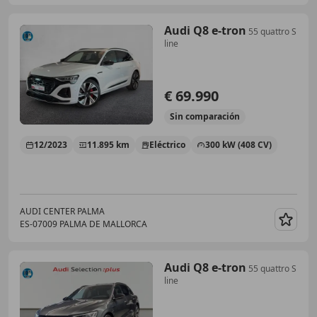
Audi Q8 e-tron
55 quattro S
line
€ 69.990
Sin
comparación
12/2023
11.895 km
Eléctrico
300 kW (408 CV)
AUDI CENTER PALMA
ES-07009 PALMA DE MALLORCA
Guar
Audi Q8 e-tron
55 quattro S
line