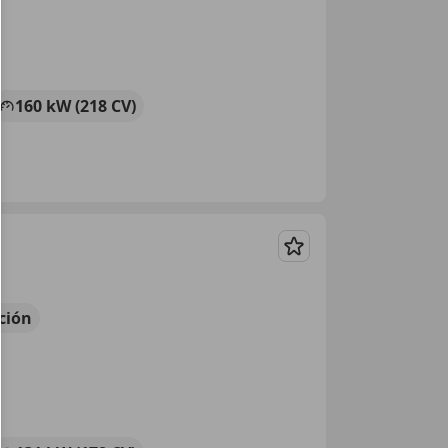
160 kW (218 CV)
Guardar
ción