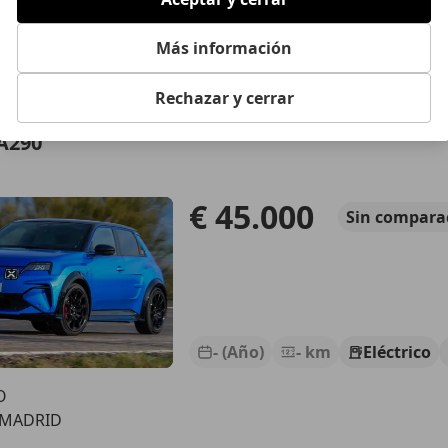
- (Año)
- km
Eléctrico
Más información
O
 MADRID
Rechazar y cerrar
A290
€ 45.000
Sin
compara
- (Año)
- km
Eléctrico
O
 MADRID