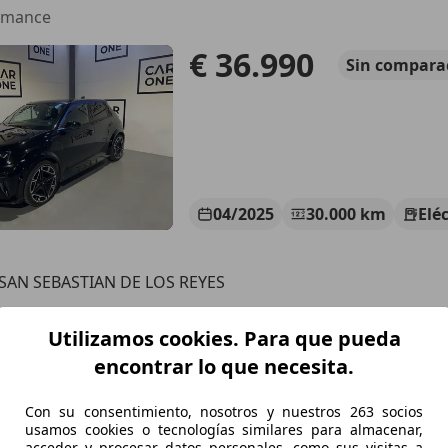
rmance
€ 36.990
Sin
compara
04/2025
30.000 km
Elé
 SAN SEBASTIAN DE LOS REYES
Utilizamos cookies. Para que pueda
A290
encontrar lo que necesita.
Con su consentimiento, nosotros y nuestros 263 socios
€ 39.965
1
Sin
compar
usamos cookies o tecnologías similares para almacenar,
acceder y procesar datos personales, como sus visitas a