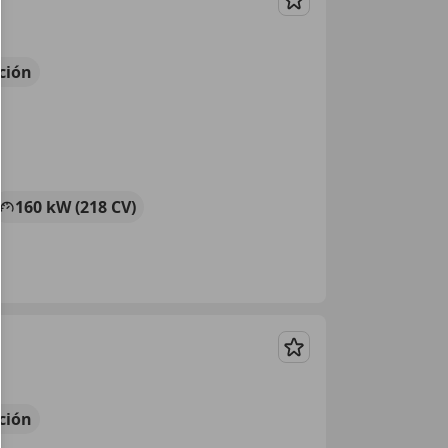
Guardar
ción
160 kW (218 CV)
Guardar
ción