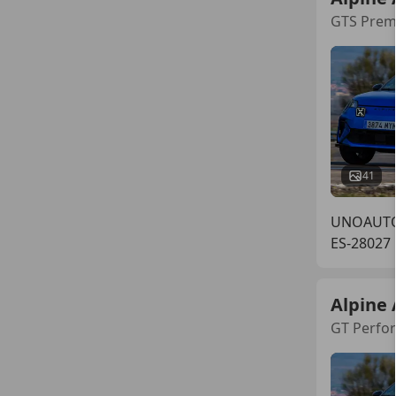
GTS Premi
41
UNOAUT
ES-28027
Alpine 
GT Perfo