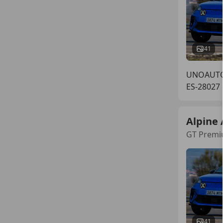
41
UNOAUT
ES-28027
Alpine 
GT Prem
41