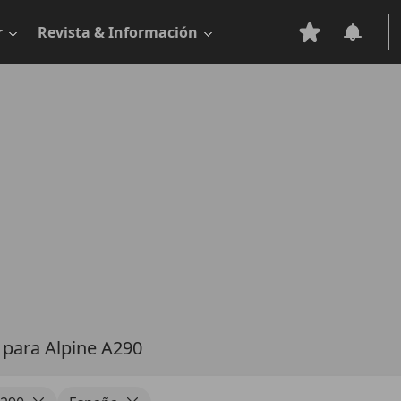
r
Revista & Información
s
para Alpine A290