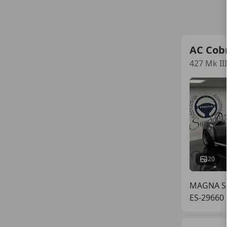
AC Cob
427 Mk III
20
MAGNA S
ES-29660