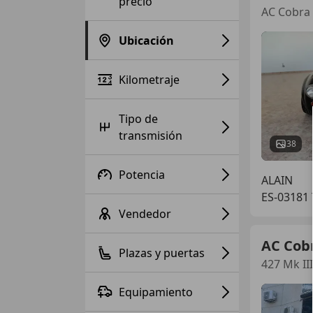
precio
AC Cobra 
Ubicación
Kilometraje
Tipo de
transmisión
38
Potencia
ALAIN
ES-03181
Vendedor
AC Cob
Plazas y puertas
427 Mk III
Equipamiento