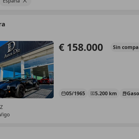
España
ra
€ 158.000
Sin
compa
05/1965
5.200 km
Gaso
Z
Vigo