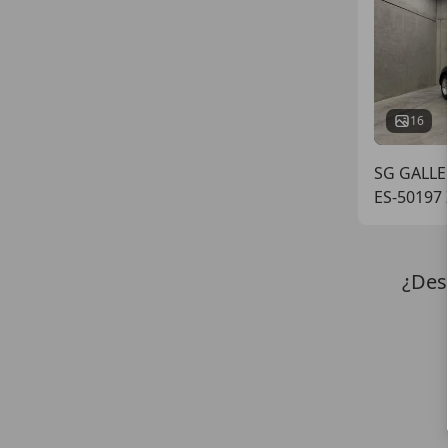
16
SG GALLER
ES-50197
¿Des