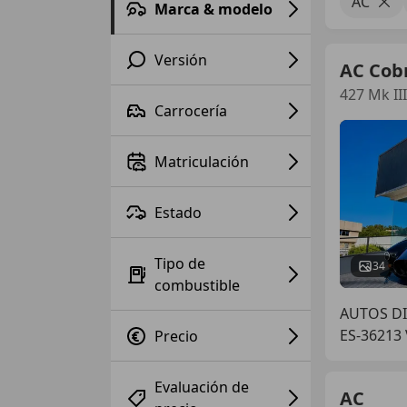
AC
Marca & modelo
Versión
AC Cob
427 Mk III
Carrocería
Matriculación
Estado
Tipo de
34
combustible
AUTOS DI
ES-36213 
Precio
Evaluación de
AC