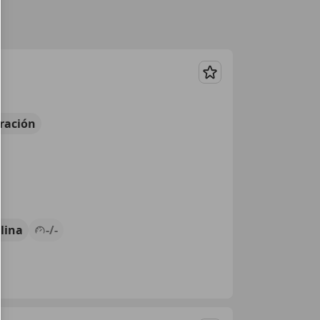
Guardar
ración
lina
-/-