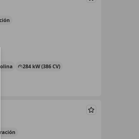
Guardar
ción
olina
284 kW (386 CV)
Guardar
ración