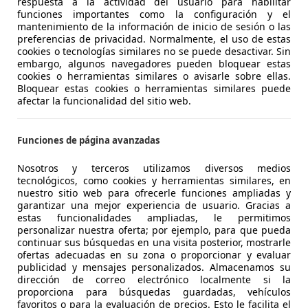
respuesta a la actividad del usuario para habilitar
ra
funciones importantes como la configuración y el
mantenimiento de la información de inicio de sesión o las
preferencias de privacidad. Normalmente, el uso de estas
€ 185.000
cookies o tecnologías similares no se puede desactivar. Sin
Sin
compa
embargo, algunos navegadores pueden bloquear estas
cookies o herramientas similares o avisarle sobre ellas.
Bloquear estas cookies o herramientas similares puede
afectar la funcionalidad del sitio web.
Funciones de página avanzadas
01/1965
900 km
Gasol
Nosotros y terceros utilizamos diversos medios
ENIA
tecnológicos, como cookies y herramientas similares, en
nuestro sitio web para ofrecerle funciones ampliadas y
ávea
garantizar una mejor experiencia de usuario. Gracias a
estas funcionalidades ampliadas, le permitimos
personalizar nuestra oferta; por ejemplo, para que pueda
continuar sus búsquedas en una visita posterior, mostrarle
ofertas adecuadas en su zona o proporcionar y evaluar
427 Mk III Descapotable Manual de 2 Puer
publicidad y mensajes personalizados. Almacenamos su
dirección de correo electrónico localmente si la
€ 98.800
proporciona para búsquedas guardadas, vehículos
Sin
compara
favoritos o para la evaluación de precios. Esto le facilita el