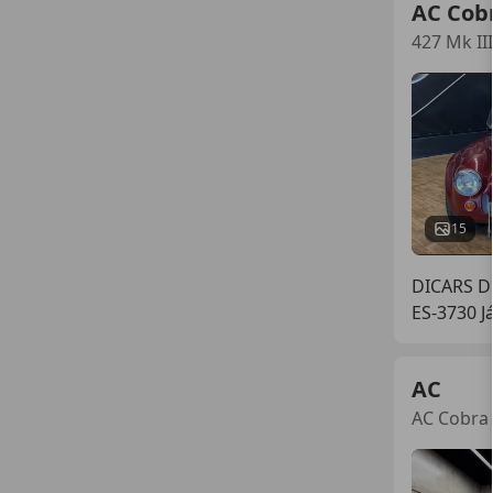
AC Cob
427 Mk III
15
DICARS D
ES-3730 J
AC
AC Cobra 