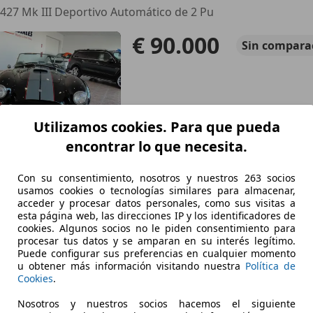
427 Mk III Deportivo Automático de 2 Pu
€ 90.000
Sin
compara
Utilizamos cookies. Para que pueda
encontrar lo que necesita.
04/1969
16.000 km
Gas
Con su consentimiento, nosotros y nuestros 263 socios
usamos cookies o tecnologías similares para almacenar,
 TORREVIEJA
acceder y procesar datos personales, como sus visitas a
esta página web, las direcciones IP y los identificadores de
cookies. Algunos socios no le piden consentimiento para
procesar tus datos y se amparan en su interés legítimo.
ra
Puede configurar sus preferencias en cualquier momento
u obtener más información visitando nuestra
Política de
Cookies
.
€ 175.000
Sin
compa
Nosotros y nuestros socios hacemos el siguiente