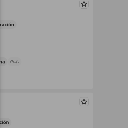
Guardar
ración
ina
-/-
Guardar
ción