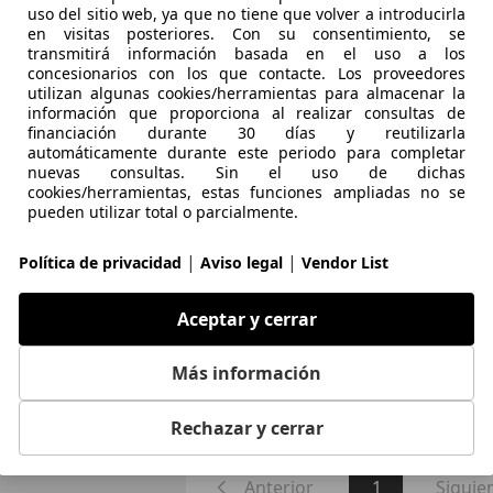
uso del sitio web, ya que no tiene que volver a introducirla
en visitas posteriores. Con su consentimiento, se
transmitirá información basada en el uso a los
concesionarios con los que contacte. Los proveedores
utilizan algunas cookies/herramientas para almacenar la
información que proporciona al realizar consultas de
financiación durante 30 días y reutilizarla
12/1976
17.300 km
Gas
automáticamente durante este periodo para completar
nuevas consultas. Sin el uso de dichas
Y, SL
cookies/herramientas, estas funciones ampliadas no se
pueden utilizar total o parcialmente.
 ZARAGOZA
|
|
Política de privacidad
Aviso legal
Vendor List
ea ser informado automáticamente sobre vehícu
Aceptar y cerrar
Más información
Guardar búsqueda
Rechazar y cerrar
Anterior
1
Siguie