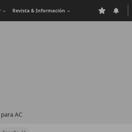
r
Revista & Información
s
para AC