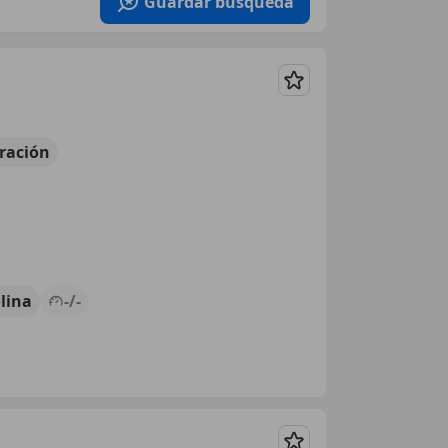
Guardar búsqueda
Guardar
ración
lina
-/-