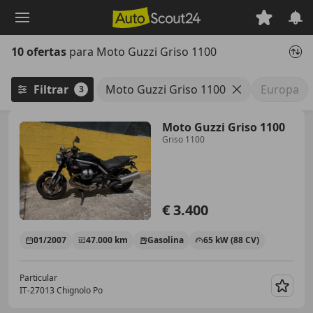
Saltar
al
contenido
10 ofertas
para Moto Guzzi Griso 1100
principal
Filtrar
Moto Guzzi Griso 1100
Europa
3
Moto Guzzi Griso 1100
Griso 1100
€ 3.400
01/2007
47.000 km
Gasolina
65 kW (88 CV)
Particular
IT-27013 Chignolo Po
Guar