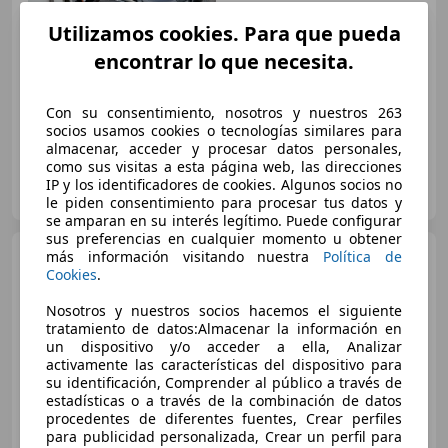
Utilizamos cookies. Para que pueda
encontrar lo que necesita.
€ 5.000
Con su consentimiento, nosotros y nuestros 263
03/2007
27.000 km
Gasolina
68 kW (92 CV)
socios usamos cookies o tecnologías similares para
almacenar, acceder y procesar datos personales,
como sus visitas a esta página web, las direcciones
Particular
IP y los identificadores de cookies. Algunos socios no
IT-52028 Terranuova Bracciolini (AR)
Guar
le piden consentimiento para procesar tus datos y
se amparan en su interés legítimo. Puede configurar
sus preferencias en cualquier momento u obtener
Moto Guzzi Griso 1100
más información visitando nuestra
Política de
Cookies
.
Nosotros y nuestros socios hacemos el siguiente
tratamiento de datos:Almacenar la información en
un dispositivo y/o acceder a ella, Analizar
activamente las características del dispositivo para
€ 5.690
su identificación, Comprender al público a través de
estadísticas o a través de la combinación de datos
procedentes de diferentes fuentes, Crear perfiles
02/2009
39.200 km
Gasolina
65 kW (88 CV)
para publicidad personalizada, Crear un perfil para