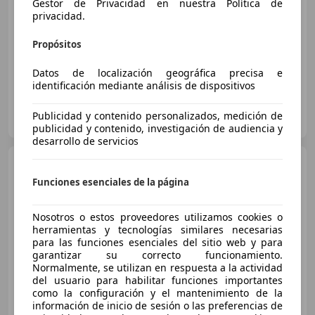
Gestor de Privacidad en nuestra Política de
privacidad.
€ 5.745
Propósitos
08/2006
27.597 km
- Tipo de combustible
-/-
Datos de localización geográfica precisa e
identificación mediante análisis de dispositivos
Anbergen Motoren B.V.
Publicidad y contenido personalizados, medición de
NL-7776 AM SLAGHAREN
Guar
publicidad y contenido, investigación de audiencia y
desarrollo de servicios
Moto Guzzi Griso 1100
Funciones esenciales de la página
Nosotros o estos proveedores utilizamos cookies o
herramientas y tecnologías similares necesarias
para las funciones esenciales del sitio web y para
€ 6.000
garantizar su correcto funcionamiento.
Normalmente, se utilizan en respuesta a la actividad
04/2007
35.500 km
Gasolina
65 kW (88 CV)
del usuario para habilitar funciones importantes
como la configuración y el mantenimiento de la
información de inicio de sesión o las preferencias de
Particular