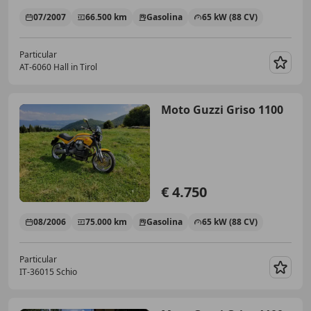
07/2007
66.500 km
Gasolina
65 kW (88 CV)
Particular
AT-6060 Hall in Tirol
Guar
Moto Guzzi Griso 1100
€ 4.750
08/2006
75.000 km
Gasolina
65 kW (88 CV)
Particular
IT-36015 Schio
Guar