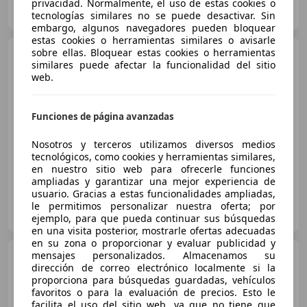
privacidad. Normalmente, el uso de estas cookies o
DE-92709 Moosbach, M
Guar
tecnologías similares no se puede desactivar. Sin
embargo, algunos navegadores pueden bloquear
estas cookies o herramientas similares o avisarle
sobre ellas. Bloquear estas cookies o herramientas
Moto Guzzi Griso 1100
similares puede afectar la funcionalidad del sitio
Café Racer Umbau von
web.
Meisterhand
Funciones de página avanzadas
€ 6.900
Nosotros y terceros utilizamos diversos medios
tecnológicos, como cookies y herramientas similares,
07/2007
10.000 km
Gasolina
65 kW (88 CV)
en nuestro sitio web para ofrecerle funciones
ampliadas y garantizar una mejor experiencia de
usuario. Gracias a estas funcionalidades ampliadas,
Particular
le permitimos personalizar nuestra oferta; por
DE-45219 Essen, Stadt
Guar
ejemplo, para que pueda continuar sus búsquedas
en una visita posterior, mostrarle ofertas adecuadas
en su zona o proporcionar y evaluar publicidad y
mensajes personalizados. Almacenamos su
Moto Guzzi Griso 1100
dirección de correo electrónico localmente si la
Custom/Caféracer
proporciona para búsquedas guardadas, vehículos
favoritos o para la evaluación de precios. Esto le
facilita el uso del sitio web, ya que no tiene que