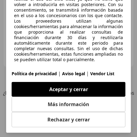
volver a introducirla en visitas posteriores. Con su
consentimiento, se transmitirá información basada
en el uso a los concesionarios con los que contacte.
Los proveedores utilizan algunas
€ 9.800
cookies/herramientas para almacenar la información
que proporciona al realizar consultas de
05/2006
15.890 km
Gasolina
65 kW (88 CV)
financiación durante 30 días y reutilizarla
automáticamente durante este periodo para
completar nuevas consultas. Sin el uso de dichas
Particular
cookies/herramientas, estas funciones ampliadas no
DE-75196 Remchingen
se pueden utilizar total o parcialmente.
Guar
|
|
Política de privacidad
Aviso legal
Vendor List
10
Ofertas
para Moto Guzzi Griso 1100
Aceptar y cerrar
¿Desea ser informado automáticamente sobre vehículos
nuevos para su búsqueda?
Más información
Guardar búsqueda
Rechazar y cerrar