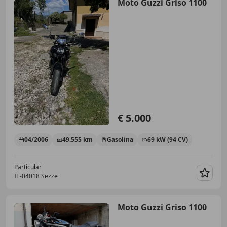
Moto Guzzi Griso 1100
€ 5.000
04/2006
49.555 km
Gasolina
69 kW (94 CV)
Particular
IT-04018 Sezze
Guar
Moto Guzzi Griso 1100