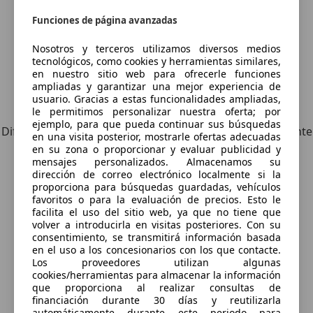
Funciones de página avanzadas
Nosotros y terceros utilizamos diversos medios
tecnológicos, como cookies y herramientas similares,
en nuestro sitio web para ofrecerle funciones
ampliadas y garantizar una mejor experiencia de
usuario. Gracias a estas funcionalidades ampliadas,
Explora vehículos similares
le permitimos personalizar nuestra oferta; por
ejemplo, para que pueda continuar sus búsquedas
Diferente de tus criterios de búsqueda, pero posiblemente
en una visita posterior, mostrarle ofertas adecuadas
una coincidencia perfecta.
en su zona o proporcionar y evaluar publicidad y
mensajes personalizados. Almacenamos su
dirección de correo electrónico localmente si la
proporciona para búsquedas guardadas, vehículos
favoritos o para la evaluación de precios. Esto le
¿Desea ser informado
facilita el uso del sitio web, ya que no tiene que
volver a introducirla en visitas posteriores. Con su
automáticamente sobre vehículos
consentimiento, se transmitirá información basada
en el uso a los concesionarios con los que contacte.
nuevos para su búsqueda?
Los proveedores utilizan algunas
cookies/herramientas para almacenar la información
que proporciona al realizar consultas de
financiación durante 30 días y reutilizarla
Guardar búsqueda
automáticamente durante este periodo para