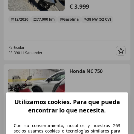
€ 3.999
12/2020
77.000 km
Gasolina
38 kW (52 CV)
Particular
ES-39011 Santander
Guar
Honda NC 750
Utilizamos cookies. Para que pueda
encontrar lo que necesita.
Con su consentimiento, nosotros y nuestros 263
socios usamos cookies o tecnologías similares para