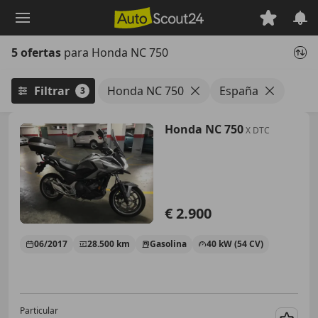
Saltar
al
contenido
5 ofertas
para Honda NC 750
principal
Filtrar
Honda NC 750
España
3
Honda NC 750
X DTC
€ 2.900
06/2017
28.500 km
Gasolina
40 kW (54 CV)
Particular