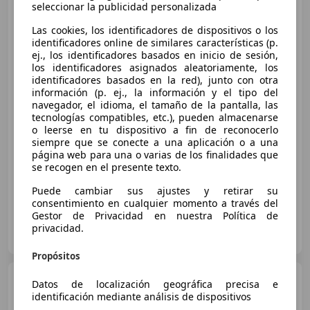
seleccionar la publicidad personalizada
Las cookies, los identificadores de dispositivos o los
identificadores online de similares características (p.
ej., los identificadores basados en inicio de sesión,
los identificadores asignados aleatoriamente, los
identificadores basados en la red), junto con otra
información (p. ej., la información y el tipo del
navegador, el idioma, el tamaño de la pantalla, las
tecnologías compatibles, etc.), pueden almacenarse
€ 6.800
o leerse en tu dispositivo a fin de reconocerlo
siempre que se conecte a una aplicación o a una
página web para una o varias de los finalidades que
08/2021
18.470 km
Gasolina
43 kW (58 CV)
se recogen en el presente texto.
Puede cambiar sus ajustes y retirar su
consentimiento en cualquier momento a través del
Gestor de Privacidad en nuestra Política de
Particular
privacidad.
ES-46009 València
Guar
Propósitos
Honda NC 750
NC 750XA
Datos de localización geográfica precisa e
identificación mediante análisis de dispositivos