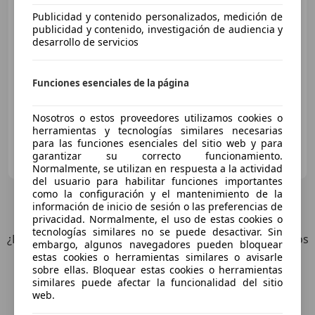
Publicidad y contenido personalizados, medición de
publicidad y contenido, investigación de audiencia y
desarrollo de servicios
€ 9.100
12/2023
3.778 km
Gasolina
44 kW (60 CV)
Funciones esenciales de la página
Nosotros o estos proveedores utilizamos cookies o
herramientas y tecnologías similares necesarias
para las funciones esenciales del sitio web y para
Particular
garantizar su correcto funcionamiento.
ES-26500 Calahorra
Guar
Normalmente, se utilizan en respuesta a la actividad
del usuario para habilitar funciones importantes
como la configuración y el mantenimiento de la
5
Ofertas
para Honda NC 750
información de inicio de sesión o las preferencias de
privacidad. Normalmente, el uso de estas cookies o
tecnologías similares no se puede desactivar. Sin
¿Desea ser informado automáticamente sobre vehículos
embargo, algunos navegadores pueden bloquear
nuevos para su búsqueda?
estas cookies o herramientas similares o avisarle
sobre ellas. Bloquear estas cookies o herramientas
similares puede afectar la funcionalidad del sitio
Guardar búsqueda
web.