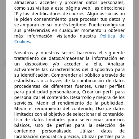
almacenar, acceder y procesar datos personales,
€ 5.500
como sus visitas a esta página web, las direcciones
IP y los identificadores de cookies. Algunos socios no
le piden consentimiento para procesar tus datos y
01/2018
22.000 km
Gasolina
40 kW (54 CV)
se amparan en su interés legítimo. Puede configurar
sus preferencias en cualquier momento u obtener
más información visitando nuestra
Política de
Cookies
.
Particular
Nosotros y nuestros socios hacemos el siguiente
ES-08015 Barcelona
Guar
tratamiento de datos:Almacenar la información en
un dispositivo y/o acceder a ella, Analizar
activamente las características del dispositivo para
Honda NC 750
Nc 750 x
su identificación, Comprender al público a través de
DCT
estadísticas o a través de la combinación de datos
procedentes de diferentes fuentes, Crear perfiles
para publicidad personalizada, Crear un perfil para
personalizar el contenido, Desarrollo y mejora de los
servicios, Medir el rendimiento de la publicidad,
Medir el rendimiento del contenido, Uso de datos
limitados con el objetivo de seleccionar el contenido,
Uso de datos limitados para seleccionar anuncios
básicos, Uso de perfiles para la selección de
contenido personalizado, Utilizar datos de
localización geográfica precisa, Utilizar perfiles para