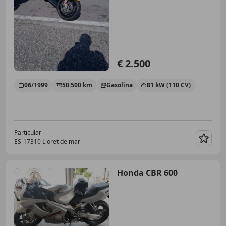
€ 2.500
06/1999
50.500 km
Gasolina
81 kW (110 CV)
Particular
ES-17310 Lloret de mar
Guar
Honda CBR 600