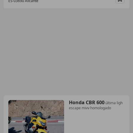
ES-03690 Alicante
Guar
Honda CBR 600
última ligh
escape mivv homologado