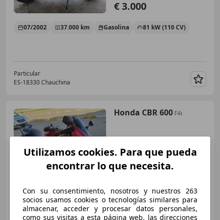
€ 3.000
07/2002
37.000 km
Gasolina
81 kW (110 CV)
Particular
ES-18330 Chauchina
Guar
Honda CBR 600
F4i
Utilizamos cookies. Para que pueda
encontrar lo que necesita.
Con su consentimiento, nosotros y nuestros 263
€ 3.300
socios usamos cookies o tecnologías similares para
almacenar, acceder y procesar datos personales,
como sus visitas a esta página web, las direcciones
04/2005
57.000 km
Gasolina
81 kW (110 CV)