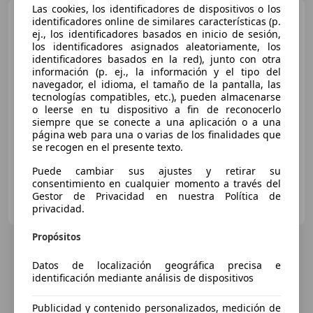
Las cookies, los identificadores de dispositivos o los
Honda CBR 600
RR 2005-
identificadores online de similares características (p.
2007
ej., los identificadores basados en inicio de sesión,
los identificadores asignados aleatoriamente, los
identificadores basados en la red), junto con otra
información (p. ej., la información y el tipo del
navegador, el idioma, el tamaño de la pantalla, las
€ 4.800
tecnologías compatibles, etc.), pueden almacenarse
o leerse en tu dispositivo a fin de reconocerlo
siempre que se conecte a una aplicación o a una
03/2006
43.800 km
Gasolina
85 kW (116 CV)
página web para una o varias de los finalidades que
se recogen en el presente texto.
Puede cambiar sus ajustes y retirar su
consentimiento en cualquier momento a través del
Particular
Gestor de Privacidad en nuestra Política de
ES-28923 Alcorcón
privacidad.
Guar
Propósitos
Datos de localización geográfica precisa e
identificación mediante análisis de dispositivos
Publicidad y contenido personalizados, medición de