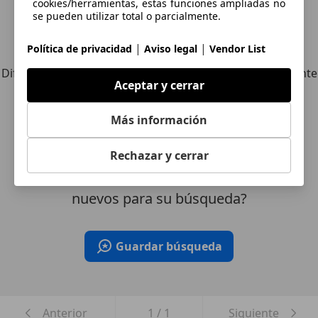
cookies/herramientas, estas funciones ampliadas no
se pueden utilizar total o parcialmente.
Explora vehículos similares
|
|
Política de privacidad
Aviso legal
Vendor List
Diferente de tus criterios de búsqueda, pero posiblemente
Aceptar y cerrar
una coincidencia perfecta.
Más información
¿Desea ser informado
Rechazar y cerrar
automáticamente sobre vehículos
nuevos para su búsqueda?
Guardar búsqueda
Anterior
1
/
1
Siguiente