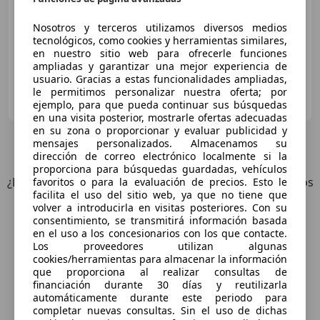
08/2008
69.574 km
Gasolina
88 kW (120 CV)
Nosotros y terceros utilizamos diversos medios
tecnológicos, como cookies y herramientas similares,
en nuestro sitio web para ofrecerle funciones
ampliadas y garantizar una mejor experiencia de
usuario. Gracias a estas funcionalidades ampliadas,
Particular
le permitimos personalizar nuestra oferta; por
ES-15659 Cambre
ejemplo, para que pueda continuar sus búsquedas
Guar
en una visita posterior, mostrarle ofertas adecuadas
en su zona o proporcionar y evaluar publicidad y
mensajes personalizados. Almacenamos su
7
Ofertas
para Honda CBR 600
dirección de correo electrónico localmente si la
proporciona para búsquedas guardadas, vehículos
¿Desea ser informado automáticamente sobre vehículos
favoritos o para la evaluación de precios. Esto le
facilita el uso del sitio web, ya que no tiene que
nuevos para su búsqueda?
volver a introducirla en visitas posteriores. Con su
consentimiento, se transmitirá información basada
en el uso a los concesionarios con los que contacte.
Guardar búsqueda
Los proveedores utilizan algunas
cookies/herramientas para almacenar la información
que proporciona al realizar consultas de
financiación durante 30 días y reutilizarla
automáticamente durante este periodo para
completar nuevas consultas. Sin el uso de dichas