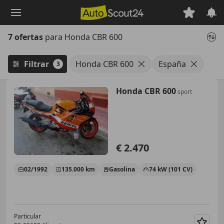
Saltar
al
contenido
7 ofertas
para Honda CBR 600
principal
Filtrar
Honda CBR 600
España
3
Honda CBR 600
sport
€ 2.470
02/1992
135.000 km
Gasolina
74 kW (101 CV)
Particular