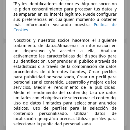
IP y los identificadores de cookies. Algunos socios no
le piden consentimiento para procesar tus datos y
se amparan en su interés legítimo. Puede configurar
sus preferencias en cualquier momento u obtener
más información visitando nuestra
Política de
Particular
Cookies
.
ES-25003 Lleida
Guar
Nosotros y nuestros socios hacemos el siguiente
tratamiento de datos:Almacenar la información en
Honda CBR 600
un dispositivo y/o acceder a ella, Analizar
activamente las características del dispositivo para
su identificación, Comprender al público a través de
estadísticas o a través de la combinación de datos
procedentes de diferentes fuentes, Crear perfiles
€ 4.000
para publicidad personalizada, Crear un perfil para
personalizar el contenido, Desarrollo y mejora de los
05/2005
58.800 km
Gasolina
86 kW (117 CV)
servicios, Medir el rendimiento de la publicidad,
Medir el rendimiento del contenido, Uso de datos
limitados con el objetivo de seleccionar el contenido,
Uso de datos limitados para seleccionar anuncios
básicos, Uso de perfiles para la selección de
contenido personalizado, Utilizar datos de
Particular
localización geográfica precisa, Utilizar perfiles para
ES-08840 Viladecans
Guar
seleccionar la publicidad personalizada