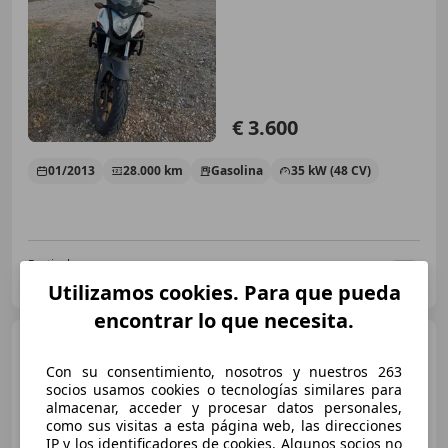
€ 3.600
01/2013
28.000 km
Gasolina
35 kW (48 CV)
Particular
ES-26003 Logroño
Guar
Utilizamos cookies. Para que pueda
encontrar lo que necesita.
Honda CB 500
Honda
CB500 Custom Scrambler Project
Con su consentimiento, nosotros y nuestros 263
@FNR.Custom
socios usamos cookies o tecnologías similares para
almacenar, acceder y procesar datos personales,
como sus visitas a esta página web, las direcciones
IP y los identificadores de cookies. Algunos socios no