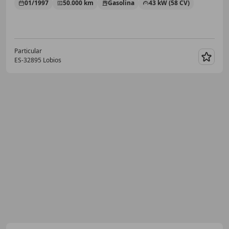
01/1997
50.000 km
Gasolina
43 kW (58 CV)
Particular
ES-32895 Lobios
Guar