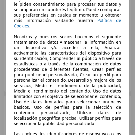
le piden consentimiento para procesar tus datos y
se amparan en su interés legítimo. Puede configurar
sus preferencias en cualquier momento u obtener
más información visitando nuestra
Política de
Cookies
.
€ 3.750
Nosotros y nuestros socios hacemos el siguiente
tratamiento de datos:Almacenar la información en
un dispositivo y/o acceder a ella, Analizar
01/2002
30.000 km
Gasolina
43 kW (58 CV)
activamente las características del dispositivo para
su identificación, Comprender al público a través de
estadísticas o a través de la combinación de datos
procedentes de diferentes fuentes, Crear perfiles
para publicidad personalizada, Crear un perfil para
Particular
personalizar el contenido, Desarrollo y mejora de los
ES-32895 Lobios
Guar
servicios, Medir el rendimiento de la publicidad,
Medir el rendimiento del contenido, Uso de datos
limitados con el objetivo de seleccionar el contenido,
Uso de datos limitados para seleccionar anuncios
Honda CB 500
Hornet
básicos, Uso de perfiles para la selección de
contenido personalizado, Utilizar datos de
localización geográfica precisa, Utilizar perfiles para
seleccionar la publicidad personalizada
Las cookies, los identificadores de dispositivos o los