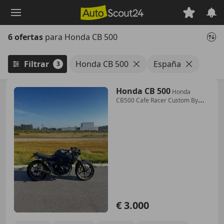
Saltar
al
contenido
6 ofertas
para Honda CB 500
principal
Filtrar
Honda CB 500
España
3
Honda CB 500
Honda
CB500 Cafe Racer Custom By
@FNR.Custom
€ 3.000