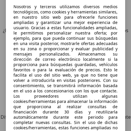
Nosotros y terceros utilizamos diversos medios
tecnológicos, como cookies y herramientas similares,
6
Ofertas
para Honda CB 500
en nuestro sitio web para ofrecerle funciones
ampliadas y garantizar una mejor experiencia de
usuario. Gracias a estas funcionalidades ampliadas,
¿Desea ser informado automáticamente sobre vehículos
le permitimos personalizar nuestra oferta; por
nuevos para su búsqueda?
ejemplo, para que pueda continuar sus búsquedas
en una visita posterior, mostrarle ofertas adecuadas
en su zona o proporcionar y evaluar publicidad y
Guardar búsqueda
mensajes personalizados. Almacenamos su
dirección de correo electrónico localmente si la
proporciona para búsquedas guardadas, vehículos
favoritos o para la evaluación de precios. Esto le
facilita el uso del sitio web, ya que no tiene que
volver a introducirla en visitas posteriores. Con su
consentimiento, se transmitirá información basada
en el uso a los concesionarios con los que contacte.
Los proveedores utilizan algunas
cookies/herramientas para almacenar la información
Explora vehículos similares
que proporciona al realizar consultas de
financiación durante 30 días y reutilizarla
Diferente de tus criterios de búsqueda, pero posiblemente
automáticamente durante este periodo para
completar nuevas consultas. Sin el uso de dichas
una coincidencia perfecta.
cookies/herramientas, estas funciones ampliadas no