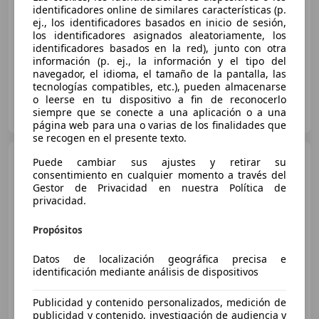
€ 5.650
identificadores online de similares características (p.
ej., los identificadores basados en inicio de sesión,
los identificadores asignados aleatoriamente, los
02/2024
8.185 km
Gasolina
35 kW (48 CV)
identificadores basados en la red), junto con otra
información (p. ej., la información y el tipo del
navegador, el idioma, el tamaño de la pantalla, las
tecnologías compatibles, etc.), pueden almacenarse
o leerse en tu dispositivo a fin de reconocerlo
Particular
siempre que se conecte a una aplicación o a una
ES-28320 Pinto
Guar
página web para una o varias de los finalidades que
se recogen en el presente texto.
Honda CB 500
F
Puede cambiar sus ajustes y retirar su
consentimiento en cualquier momento a través del
Gestor de Privacidad en nuestra Política de
privacidad.
Propósitos
Datos de localización geográfica precisa e
identificación mediante análisis de dispositivos
Publicidad y contenido personalizados, medición de
publicidad y contenido, investigación de audiencia y