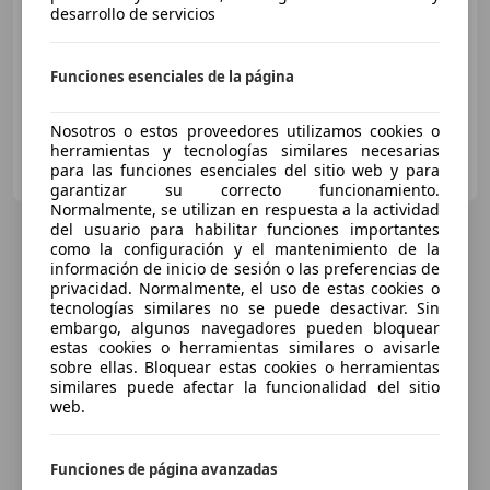
€ 5.690
desarrollo de servicios
03/2023
8.600 km
Gasolina
35 kW (48 CV)
Funciones esenciales de la página
Nosotros o estos proveedores utilizamos cookies o
herramientas y tecnologías similares necesarias
Particular
para las funciones esenciales del sitio web y para
ES-30890 Puerto Lumbreras
Guar
garantizar su correcto funcionamiento.
Normalmente, se utilizan en respuesta a la actividad
del usuario para habilitar funciones importantes
como la configuración y el mantenimiento de la
información de inicio de sesión o las preferencias de
privacidad. Normalmente, el uso de estas cookies o
tecnologías similares no se puede desactivar. Sin
embargo, algunos navegadores pueden bloquear
estas cookies o herramientas similares o avisarle
sobre ellas. Bloquear estas cookies o herramientas
similares puede afectar la funcionalidad del sitio
web.
Funciones de página avanzadas