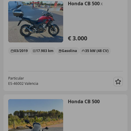
Honda CB 500
X
€ 3.000
03/2019
17.983 km
Gasolina
35 kW (48 CV)
Particular
ES-46002 Valencia
Guar
Honda CB 500