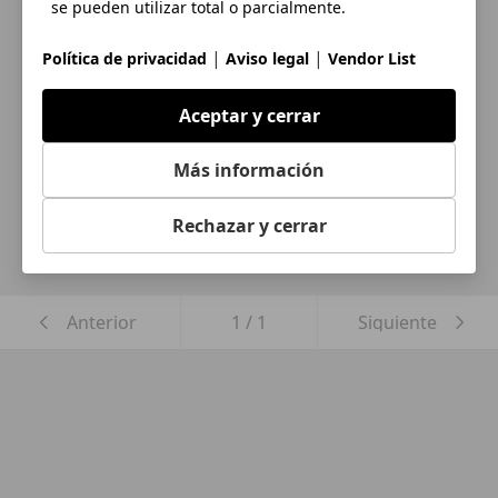
se pueden utilizar total o parcialmente.
|
|
Política de privacidad
Aviso legal
Vendor List
¿Desea ser informado
automáticamente sobre vehículos
Aceptar y cerrar
nuevos para su búsqueda?
Más información
Guardar búsqueda
Rechazar y cerrar
Anterior
1
/
1
Siguiente