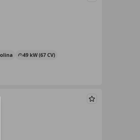
Guardar
olina
49 kW (67 CV)
Guardar