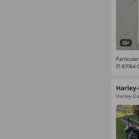
6
Particular
IT-87064 
Harley
Harley-D