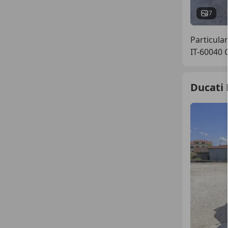
7
Particular
IT-60040
Ducati