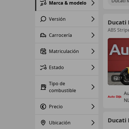
Ducati 
Marca & modelo
Versión
Ducati
ABS Strip
Carrocería
Matriculación
Estado
27
Tipo de
combustible
Au
N
Precio
Ducati
Ubicación