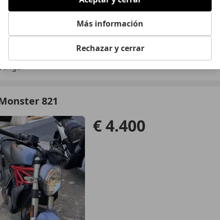
Más información
07/2014
34.660 km
Gas
Rechazar y cerrar
 Genga
 Monster 821
€ 4.400