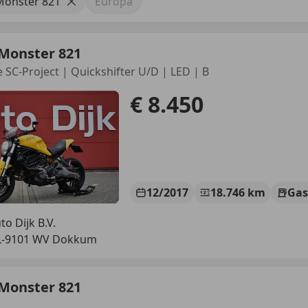
Monster 821
Europa
 Monster 821
e SC-Project | Quickshifter U/D | LED | B
€ 8.450
12/2017
18.746 km
Gas
to Dijk B.V.
L-9101 WV Dokkum
 Monster 821