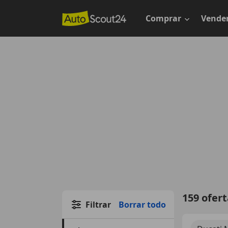
Saltar
al
Comprar
Vende
contenido
principal
159 ofer
Filtrar
Borrar todo