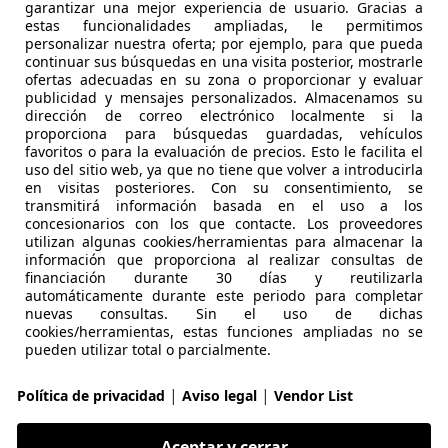
garantizar una mejor experiencia de usuario. Gracias a
estas funcionalidades ampliadas, le permitimos
07/2014
34.660 km
Gas
personalizar nuestra oferta; por ejemplo, para que pueda
continuar sus búsquedas en una visita posterior, mostrarle
ofertas adecuadas en su zona o proporcionar y evaluar
publicidad y mensajes personalizados. Almacenamos su
 Genga
dirección de correo electrónico localmente si la
proporciona para búsquedas guardadas, vehículos
favoritos o para la evaluación de precios. Esto le facilita el
 Monster 821
uso del sitio web, ya que no tiene que volver a introducirla
en visitas posteriores. Con su consentimiento, se
transmitirá información basada en el uso a los
€ 4.300
concesionarios con los que contacte. Los proveedores
utilizan algunas cookies/herramientas para almacenar la
información que proporciona al realizar consultas de
financiación durante 30 días y reutilizarla
automáticamente durante este periodo para completar
nuevas consultas. Sin el uso de dichas
cookies/herramientas, estas funciones ampliadas no se
pueden utilizar total o parcialmente.
|
|
Política de privacidad
Aviso legal
Vendor List
Aceptar y cerrar