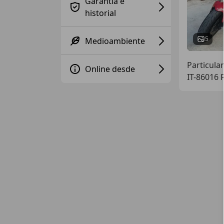
Garantía e
historial
5
Medioambiente
Particular
Online desde
IT-86016 R