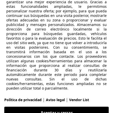
garantizar una mejor experiencia de usuario. Gracias a
estas funcionalidades ampliadas, le permitimos
€ 6.950
personalizar nuestra oferta; por ejemplo, para que pueda
continuar sus búsquedas en una visita posterior, mostrarle
ofertas adecuadas en su zona o proporcionar y evaluar
publicidad y mensajes personalizados. Almacenamos su
dirección de correo electrónico localmente si la
proporciona para búsquedas guardadas, vehículos
favoritos o para la evaluación de precios. Esto le facilita el
uso del sitio web, ya que no tiene que volver a introducirla
en visitas posteriores. Con su consentimiento, se
05/2017
25.382 km
Gas
transmitirá información basada en el uso a los
concesionarios con los que contacte. Los proveedores
utilizan algunas cookies/herramientas para almacenar la
información que proporciona al realizar consultas de
 Haiming
financiación durante 30 días y reutilizarla
automáticamente durante este periodo para completar
nuevas consultas. Sin el uso de dichas
 Hypermotard 939
cookies/herramientas, estas funciones ampliadas no se
pueden utilizar total o parcialmente.
€ 7.000
|
|
Política de privacidad
Aviso legal
Vendor List
Aceptar y cerrar