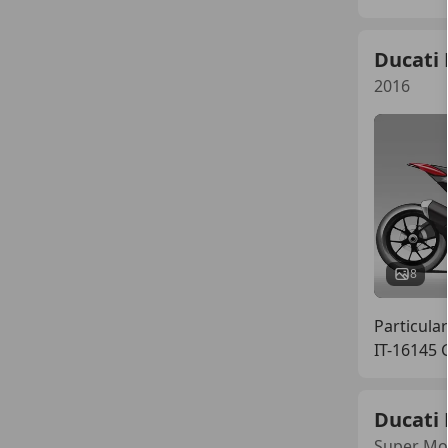
Ducati
2016
8
Particular
IT-16145
Ducati
Super Mo