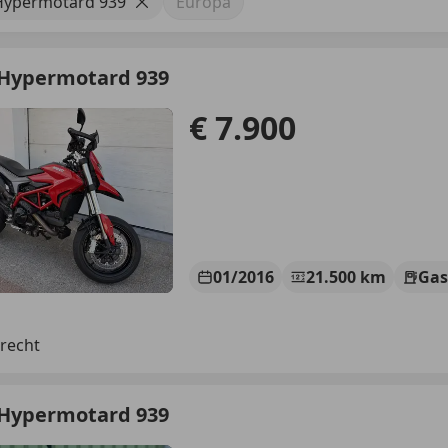
Hypermotard 939
Europa
 Hypermotard 939
€ 7.900
01/2016
21.500 km
Gas
recht
 Hypermotard 939