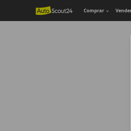
Saltar
al
Comprar
Vende
contenido
principal