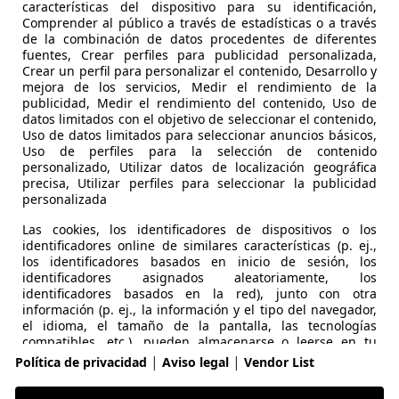
características del dispositivo para su identificación,
Comprender al público a través de estadísticas o a través
de la combinación de datos procedentes de diferentes
fuentes, Crear perfiles para publicidad personalizada,
Crear un perfil para personalizar el contenido, Desarrollo y
mejora de los servicios, Medir el rendimiento de la
publicidad, Medir el rendimiento del contenido, Uso de
datos limitados con el objetivo de seleccionar el contenido,
Uso de datos limitados para seleccionar anuncios básicos,
Uso de perfiles para la selección de contenido
personalizado, Utilizar datos de localización geográfica
precisa, Utilizar perfiles para seleccionar la publicidad
personalizada
Las cookies, los identificadores de dispositivos o los
identificadores online de similares características (p. ej.,
los identificadores basados en inicio de sesión, los
identificadores asignados aleatoriamente, los
identificadores basados en la red), junto con otra
información (p. ej., la información y el tipo del navegador,
el idioma, el tamaño de la pantalla, las tecnologías
compatibles, etc.), pueden almacenarse o leerse en tu
dispositivo a fin de reconocerlo siempre que se conecte a
|
|
Política de privacidad
Aviso legal
Vendor List
tomoción de Europa
una aplicación o a una página web para una o varias de
los finalidades que se recogen en el presente texto.