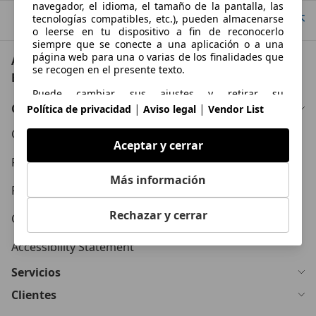
navegador, el idioma, el tamaño de la pantalla, las
tecnologías compatibles, etc.), pueden almacenarse
Ir arriba
o leerse en tu dispositivo a fin de reconocerlo
siempre que se conecte a una aplicación o a una
página web para una o varias de los finalidades que
AutoScout24: el mayor mercado de automoción de
se recogen en el presente texto.
Europa
Puede cambiar sus ajustes y retirar su
consentimiento en cualquier momento a través del
Conócenos
|
|
Política de privacidad
Aviso legal
Vendor List
Gestor de Privacidad en nuestra Política de
privacidad.
Condiciones Generales
Aceptar y cerrar
Propósitos
Política de Privacidad
Más información
Datos de localización geográfica precisa e
Política de Cookies
identificación mediante análisis de dispositivos
Rechazar y cerrar
Contacto
Publicidad y contenido personalizados, medición de
publicidad y contenido, investigación de audiencia y
Accessibility Statement
desarrollo de servicios
Servicios
Clientes
Funciones esenciales de la página