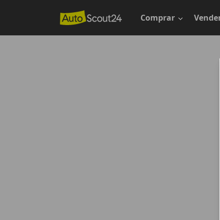
Saltar
al
Comprar
Vende
contenido
principal