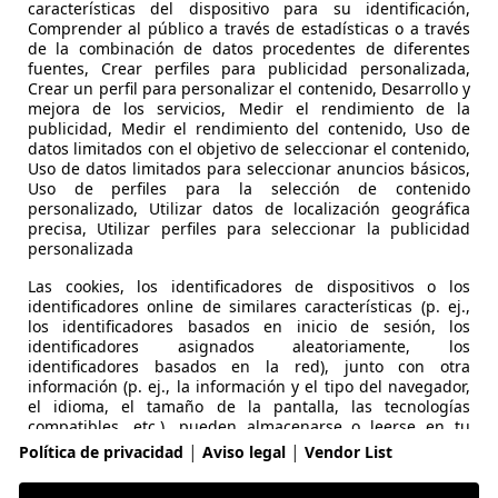
características del dispositivo para su identificación,
Comprender al público a través de estadísticas o a través
de la combinación de datos procedentes de diferentes
fuentes, Crear perfiles para publicidad personalizada,
Crear un perfil para personalizar el contenido, Desarrollo y
mejora de los servicios, Medir el rendimiento de la
publicidad, Medir el rendimiento del contenido, Uso de
datos limitados con el objetivo de seleccionar el contenido,
Uso de datos limitados para seleccionar anuncios básicos,
Uso de perfiles para la selección de contenido
personalizado, Utilizar datos de localización geográfica
precisa, Utilizar perfiles para seleccionar la publicidad
personalizada
Las cookies, los identificadores de dispositivos o los
identificadores online de similares características (p. ej.,
los identificadores basados en inicio de sesión, los
identificadores asignados aleatoriamente, los
identificadores basados en la red), junto con otra
información (p. ej., la información y el tipo del navegador,
el idioma, el tamaño de la pantalla, las tecnologías
compatibles, etc.), pueden almacenarse o leerse en tu
dispositivo a fin de reconocerlo siempre que se conecte a
|
|
Política de privacidad
Aviso legal
Vendor List
tomoción de Europa
una aplicación o a una página web para una o varias de
los finalidades que se recogen en el presente texto.