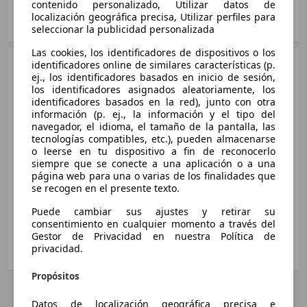
contenido personalizado, Utilizar datos de
localización geográfica precisa, Utilizar perfiles para
Mostrar variantes
seleccionar la publicidad personalizada
Las cookies, los identificadores de dispositivos o los
SUV/4x4/Pickup
2022 - 2023
identificadores online de similares características (p.
ej., los identificadores basados en inicio de sesión,
MG
HS
los identificadores asignados aleatoriamente, los
Gasolina
identificadores basados en la red), junto con otra
Medidas
desde 4574 x 1876 x 1664 mm
información (p. ej., la información y el tipo del
navegador, el idioma, el tamaño de la pantalla, las
(L/A/A):
HS 1.5 T-GDI Comfort
tecnologías compatibles, etc.), pueden almacenarse
Potencia:
119 KW (162 PS)
o leerse en tu dispositivo a fin de reconocerlo
119 KW (162 PS)
Puertas:
5
siempre que se conecte a una aplicación o a una
página web para una o varias de los finalidades que
Asientos:
5
HS 1.5 T-GDI Comfort Aut.
se recogen en el presente texto.
Maletero:
448 - 1454 litros
119 KW (162 PS)
Capacidad de
750 - 1500 kg
Puede cambiar sus ajustes y retirar su
consentimiento en cualquier momento a través del
remolque:
HS 1.5 T-GDI Luxury
Gestor de Privacidad en nuestra Política de
privacidad.
119 KW (162 PS)
Mostrar variantes
Propósitos
HS 1.5 T-GDI Luxury Aut.
AutoScout24 S.A.U no se hace responsable de la exactitud de la
SUV/4x4/Pickup
información.
119 KW (162 PS)
Datos de localización geográfica precisa e