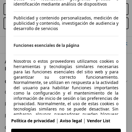
identificación mediante análisis de dispositivos
Gasolina
Comprar nuevo
Publicidad y contenido personalizados, medición de
Comprar usado
publicidad y contenido, investigación de audiencia y
HS 1.5 T-GDI AT Comfort
desarrollo de servicios
119 KW (162 PS)
Ir arriba
HS 1.5 T-GDI AT Luxury
Funciones esenciales de la página
119 KW (162 PS)
AutoScout24: el mayor mercado de automoción de
Nosotros o estos proveedores utilizamos cookies o
herramientas y tecnologías similares necesarias
HS 1.5 T-GDI Comfort
Europa
para las funciones esenciales del sitio web y para
119 KW (162 PS)
garantizar su correcto funcionamiento.
Conócenos
Normalmente, se utilizan en respuesta a la actividad
del usuario para habilitar funciones importantes
HS 1.5 T-GDI Luxury
Condiciones Generales
como la configuración y el mantenimiento de la
119 KW (162 PS)
información de inicio de sesión o las preferencias de
Política de Privacidad
privacidad. Normalmente, el uso de estas cookies o
tecnologías similares no se puede desactivar. Sin
embargo, algunos navegadores pueden bloquear
Política de Cookies
estas cookies o herramientas similares o avisarle
|
|
Política de privacidad
Aviso legal
Vendor List
sobre ellas. Bloquear estas cookies o herramientas
Contacto
similares puede afectar la funcionalidad del sitio