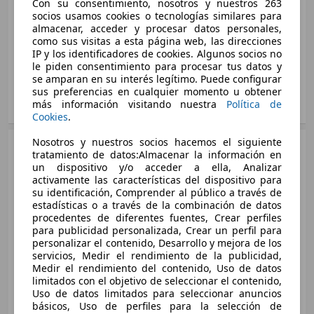
Con su consentimiento, nosotros y nuestros 263
Puertas:
5
socios usamos cookies o tecnologías similares para
Asientos:
5
almacenar, acceder y procesar datos personales,
como sus visitas a esta página web, las direcciones
Maletero:
448 - 1375 litros
IP y los identificadores de cookies. Algunos socios no
Capacidad de
750 - 1500 kg
le piden consentimiento para procesar tus datos y
remolque:
se amparan en su interés legítimo. Puede configurar
sus preferencias en cualquier momento u obtener
más información visitando nuestra
Política de
Mostrar variantes
Cookies
.
Nosotros y nuestros socios hacemos el siguiente
SUV/4x4/Pickup
2023 - 2024
tratamiento de datos:Almacenar la información en
MG
HS
un dispositivo y/o acceder a ella, Analizar
activamente las características del dispositivo para
Electro/Gasolina
su identificación, Comprender al público a través de
Medidas
desde 4610 x 1876 x 1685 mm
estadísticas o a través de la combinación de datos
(L/A/A):
procedentes de diferentes fuentes, Crear perfiles
eHS 1.5 T-GDI Comfort
Potencia:
119 KW (162 PS)
para publicidad personalizada, Crear un perfil para
190 KW (258 PS)
personalizar el contenido, Desarrollo y mejora de los
Puertas:
5
servicios, Medir el rendimiento de la publicidad,
Asientos:
5
Medir el rendimiento del contenido, Uso de datos
eHS 1.5 T-GDI Luxury
Maletero:
448 - 1375 litros
limitados con el objetivo de seleccionar el contenido,
190 KW (258 PS)
Uso de datos limitados para seleccionar anuncios
Capacidad de
750 - 1750 kg
básicos, Uso de perfiles para la selección de
remolque: