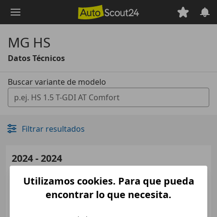
Saltar
al
contenido
MG HS
principal
Datos Técnicos
Buscar variante de modelo
0 Vorschläge gefunden. Verwenden Sie die Auf- und Ab-T
Filtrar resultados
2024 - 2024
MG
HS Híbrido Enchufable
Utilizamos cookies. Para que pueda
Medidas
desde 4610 x 1876 x 1685 mm
encontrar lo que necesita.
(L/A/A):
Potencia:
190 KW (258 PS)