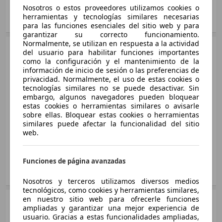
Asientos:
XJ 3.0 SC SWB Portfolio AWD Aut.
5
Nosotros o estos proveedores utilizamos cookies o
Ø 6.0 l/100km
250 KW (340 PS)
herramientas y tecnologías similares necesarias
XJ 5.0 LWB Premium Luxury Aut.
Mostrar variantes
Ø 9.8 l/100km
para las funciones esenciales del sitio web y para
283 KW (385 PS)
XJ 3.0D SWB Portfolio Aut.
garantizar su correcto funcionamiento.
Ø 11.4 l/100km
Normalmente, se utilizan en respuesta a la actividad
202 KW (275 PS)
Sedán
2007 - 2009
XJ 3.0 SC SWB Portfolio Aut.
del usuario para habilitar funciones importantes
Ø 6.0 l/100km
250 KW (340 PS)
como la configuración y el mantenimiento de la
Jaguar
XJ
XJ 5.0 SC LWB Supersport Aut.
información de inicio de sesión o las preferencias de
Ø 9.4 l/100km
Diésel
375 KW (510 PS)
privacidad. Normalmente, el uso de estas cookies o
XJ 3.0D SWB Premium Luxury Aut.
Medidas
desde 5216 x 1898 x 1463 mm
tecnologías similares no se puede desactivar. Sin
Ø 12.1 l/100km
202 KW (275 PS)
(L/A/A):
XJ 3.0 SC SWB Premium Luxury AWD Aut.
embargo, algunos navegadores pueden bloquear
XJ 3.0D LWB Portfolio Aut.
Ø 6.0 l/100km
Potencia:
291 KW (395 PS)
estas cookies o herramientas similares o avisarle
250 KW (340 PS)
202 KW (275 PS)
XJ 5.0 SC SWB Supersport Aut.
sobre ellas. Bloquear estas cookies o herramientas
Puertas:
4
Ø 9.8 l/100km
Ø 7.0 l/100km
similares puede afectar la funcionalidad del sitio
375 KW (510 PS)
Asientos:
5
web.
Ø 12.1 l/100km
Capacidad de
750 - 1900 kg
XJ 3.0 SC SWB Premium Luxury Aut.
XJ 3.0D LWB Premium Luxury Aut.
remolque:
250 KW (340 PS)
202 KW (275 PS)
Funciones de página avanzadas
XJ 5.0 SWB Portfolio Aut.
Ø 9.4 l/100km
Ø 7.0 l/100km
Mostrar variantes
283 KW (385 PS)
Nosotros y terceros utilizamos diversos medios
Ø 11.4 l/100km
tecnológicos, como cookies y herramientas similares,
3 mostrar más variantes
XJ 3.0D SWB Luxury Aut.
en nuestro sitio web para ofrecerle funciones
Sedán
2003 - 2007
202 KW (275 PS)
ampliadas y garantizar una mejor experiencia de
XJ 5.0 SWB Premium Luxury Aut.
Jaguar
XJ
usuario. Gracias a estas funcionalidades ampliadas,
Ø 7.0 l/100km