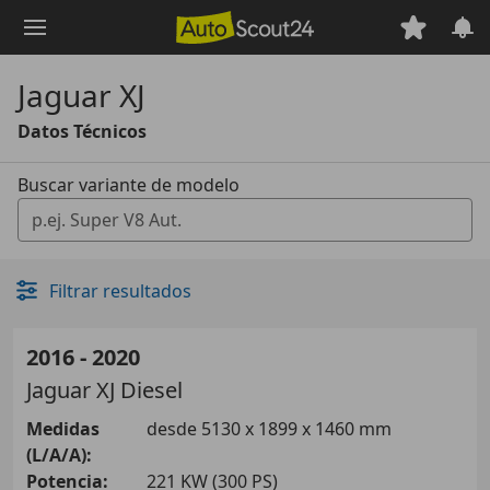
Saltar
al
contenido
Jaguar XJ
principal
Datos Técnicos
Buscar variante de modelo
0 Vorschläge gefunden. Verwenden Sie die Auf- und Ab-T
Filtrar resultados
2016 - 2020
Jaguar
XJ Diesel
Medidas
desde 5130 x 1899 x 1460 mm
(L/A/A):
Potencia:
221 KW (300 PS)