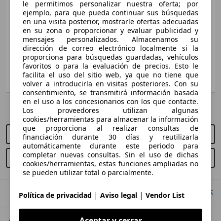
283 KW (385 PS)
Gasolina
le permitimos personalizar nuestra oferta; por
Ø 11.4 l/100km
Medidas
desde 5090 x 1860 x 1448 mm
ejemplo, para que pueda continuar sus búsquedas
XJ 3.0D SWB Portfolio Aut.
en una visita posterior, mostrarle ofertas adecuadas
(L/A/A):
Super V8 L Aut.
en su zona o proporcionar y evaluar publicidad y
202 KW (275 PS)
Potencia:
294 KW (400 PS)
mensajes personalizados. Almacenamos su
291 KW (395 PS)
Ø 7.0 l/100km
Puertas:
4
dirección de correo electrónico localmente si la
Ø 12.1 l/100km
proporciona para búsquedas guardadas, vehículos
Asientos:
5
favoritos o para la evaluación de precios. Esto le
XJ 3.0D SWB Premium Luxury Aut.
facilita el uso del sitio web, ya que no tiene que
Mostrar variantes
202 KW (275 PS)
volver a introducirla en visitas posteriores. Con su
consentimiento, se transmitirá información basada
Ø 7.0 l/100km
en el uso a los concesionarios con los que contacte.
AutoScout24 S.A.U no se hace responsable de la exactitud de la
Sedán
Los proveedores utilizan algunas
información.
cookies/herramientas para almacenar la información
que proporciona al realizar consultas de
Gasolina
Comprar nuevo
financiación durante 30 días y reutilizarla
automáticamente durante este periodo para
completar nuevas consultas. Sin el uso de dichas
Comprar usado
Super V8 Aut.
cookies/herramientas, estas funciones ampliadas no
294 KW (400 PS)
se pueden utilizar total o parcialmente.
Ø 12.3 l/100km
Ir arriba
|
|
Política de privacidad
Aviso legal
Vendor List
Super V8 L Aut.
294 KW (400 PS)
Aceptar y cerrar