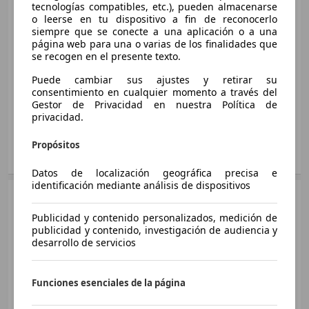
tecnologías compatibles, etc.), pueden almacenarse
Ø 9.4 l/100km
Sedán
2009 - 2012
o leerse en tu dispositivo a fin de reconocerlo
siempre que se conecte a una aplicación o a una
Jaguar
XJ
XJ 3.0 SC LWB Premium Luxury AWD Aut.
página web para una o varias de los finalidades que
Diésel
se recogen en el presente texto.
250 KW (340 PS)
Medidas
desde 5122 x 1894 x 1448 mm
Ø 9.8 l/100km
(L/A/A):
Puede cambiar sus ajustes y retirar su
XJ 3.0D LWB Portfolio Aut.
consentimiento en cualquier momento a través del
Potencia:
283 - 375 KW (385 - 510 PS)
202 KW (275 PS)
Gestor de Privacidad en nuestra Política de
XJ 3.0 SC LWB Premium Luxury Aut.
Puertas:
4
privacidad.
Ø 6.3 l/100km
250 KW (340 PS)
Asientos:
5
Ø 9.4 l/100km
Propósitos
XJ 3.0D LWB Premium Luxury Aut.
Mostrar variantes
202 KW (275 PS)
Datos de localización geográfica precisa e
XJ 3.0 SC LWB Ultimate AWD Aut.
identificación mediante análisis de dispositivos
Ø 6.3 l/100km
250 KW (340 PS)
Sedán
2009 - 2012
Ø 9.8 l/100km
Jaguar
XJ Diesel
Publicidad y contenido personalizados, medición de
XJ 3.0D LWB Ultimate Aut.
Gasolina
publicidad y contenido, investigación de audiencia y
202 KW (275 PS)
XJ 3.0 SC SWB Luxury Aut.
Medidas
desde 5122 x 1894 x 1448 mm
desarrollo de servicios
Ø 6.3 l/100km
250 KW (340 PS)
(L/A/A):
XJ 5.0 LWB Portfolio Aut.
Ø 9.4 l/100km
Potencia:
202 KW (275 PS)
Funciones esenciales de la página
283 KW (385 PS)
XJ 3.0D SWB Luxury Aut.
Puertas:
4
Ø 11.4 l/100km
202 KW (275 PS)