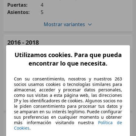
Puertas:
4
Asientos:
5
Mostrar variantes
Sedán
2016 - 2018
Jaguar
XJ
Utilizamos cookies. Para que pueda
Diésel
Medidas
desde 5130 x 1899 x 1456 mm
encontrar lo que necesita.
(L/A/A):
XJ 3.0D LWB Autobiography Aut.
Potencia:
250 KW (340 PS)
Con su consentimiento, nosotros y nuestros 263
221 KW (300 PS)
Puertas:
4
socios usamos cookies o tecnologías similares para
Ø 5.7 - 7.0 l/100km
almacenar, acceder y procesar datos personales,
Asientos:
5
como sus visitas a esta página web, las direcciones
IP y los identificadores de cookies. Algunos socios no
XJ 3.0D LWB Portfolio Aut.
Mostrar variantes
le piden consentimiento para procesar tus datos y
221 KW (300 PS)
se amparan en su interés legítimo. Puede configurar
Ø 5.7 - 7.0 l/100km
sus preferencias en cualquier momento u obtener
Sedán
2012 - 2016
más información visitando nuestra
Política de
Cookies
.
Jaguar
XJ
XJ 3.0D SWB 50 Aut.