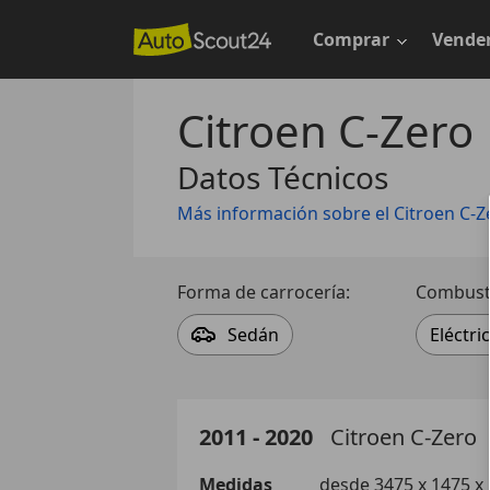
Saltar
al
Comprar
Vende
contenido
principal
Citroen C-Zero
Datos Técnicos
Más información sobre el Citroen C-Z
Forma de carrocería:
Combusti
Sedán
Eléctri
2011 - 2020
Citroen
C-Zero
Medidas
desde 3475 x 1475 x