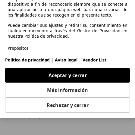
xactitud de la información.
dispositivo a fin de reconocerlo siempre que se conecte a
una aplicación o a una página web para una o varias de
Com
los finalidades que se recogen en el presente texto.
Puede cambiar sus ajustes y retirar su consentimiento en
cualquier momento a través del Gestor de Privacidad en
nuestra Política de privacidad.
Propósitos
tomoción de Europa
|
|
Política de privacidad
Aviso legal
Vendor List
Datos de localización geográfica precisa e identificación
mediante análisis de dispositivos
ios
Clientes
Aceptar y cerrar
ón de vehículos
Iniciar sesión
Publicidad y contenido personalizados, medición de
publicidad y contenido, investigación de audiencia y
Más información
desarrollo de servicios
ar anuncio gratis
¿Eres profesional?
ulos de ocasión por marca
Contacta con nosotros
Rechazar y cerrar
Funciones esenciales de la página
 de ocasión por provincia
Nosotros o estos proveedores utilizamos cookies o
herramientas y tecnologías similares necesarias para las