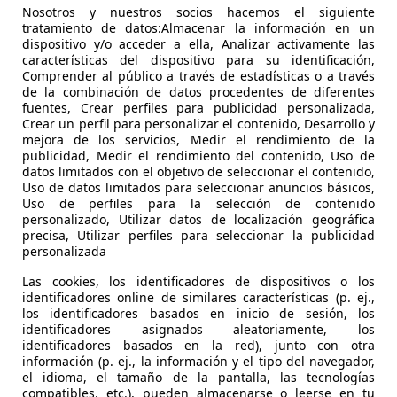
Nosotros y nuestros socios hacemos el siguiente
tratamiento de datos:Almacenar la información en un
dispositivo y/o acceder a ella, Analizar activamente las
características del dispositivo para su identificación,
Comprender al público a través de estadísticas o a través
de la combinación de datos procedentes de diferentes
fuentes, Crear perfiles para publicidad personalizada,
Crear un perfil para personalizar el contenido, Desarrollo y
mejora de los servicios, Medir el rendimiento de la
publicidad, Medir el rendimiento del contenido, Uso de
datos limitados con el objetivo de seleccionar el contenido,
Uso de datos limitados para seleccionar anuncios básicos,
49 KW (67 PS)
Ø 12.6 kWh/100k
Uso de perfiles para la selección de contenido
personalizado, Utilizar datos de localización geográfica
47 KW (64 PS)
Ø 12.6 kWh/100k
precisa, Utilizar perfiles para seleccionar la publicidad
personalizada
47 KW (64 PS)
Ø 12.6 kWh/100k
Las cookies, los identificadores de dispositivos o los
identificadores online de similares características (p. ej.,
los identificadores basados en inicio de sesión, los
47 KW (64 PS)
Ø 12.6 kWh/100k
identificadores asignados aleatoriamente, los
identificadores basados en la red), junto con otra
información (p. ej., la información y el tipo del navegador,
el idioma, el tamaño de la pantalla, las tecnologías
compatibles, etc.), pueden almacenarse o leerse en tu