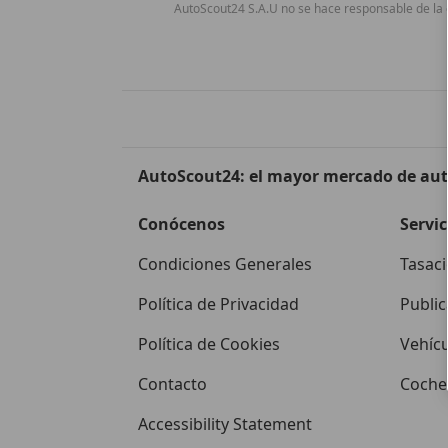
AutoScout24 S.A.U no se hace responsable de la e
AutoScout24: el mayor mercado de au
Conócenos
Servic
Condiciones Generales
Tasaci
Política de Privacidad
Public
Política de Cookies
Vehíc
Contacto
Coches
Accessibility Statement