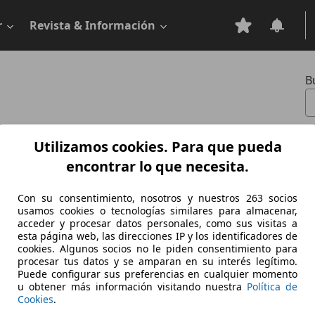
r
Revista & Información
B
0
ero
Utilizamos cookies. Para que pueda
encontrar lo que necesita.
ble:
Con su consentimiento, nosotros y nuestros 263 socios
usamos cookies o tecnologías similares para almacenar,
co
acceder y procesar datos personales, como sus visitas a
esta página web, las direcciones IP y los identificadores de
cookies. Algunos socios no le piden consentimiento para
procesar tus datos y se amparan en su interés legítimo.
Puede configurar sus preferencias en cualquier momento
u obtener más información visitando nuestra
Política de
Cookies
.
 1608
Potencia:
47 - 49 KW (64 - 67 PS)
Puertas