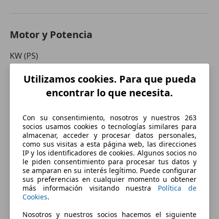
Motor y Potencia
KW (PS)
300 kW (408 PS)
Utilizamos cookies. Para que pueda
Aceleración (0-100 km/h)
encontrar lo que necesita.
6.6s
Velocidad máxima (km/h)
Con su consentimiento, nosotros y nuestros 263
200 km/h
socios usamos cookies o tecnologías similares para
almacenar, acceder y procesar datos personales,
Número de marchas
como sus visitas a esta página web, las direcciones
IP y los identificadores de cookies. Algunos socios no
1
le piden consentimiento para procesar tus datos y
se amparan en su interés legítimo. Puede configurar
Par motor
sus preferencias en cualquier momento u obtener
664 nm
más información visitando nuestra
Política de
Cookies
.
Cilindrada
-
Nosotros y nuestros socios hacemos el siguiente