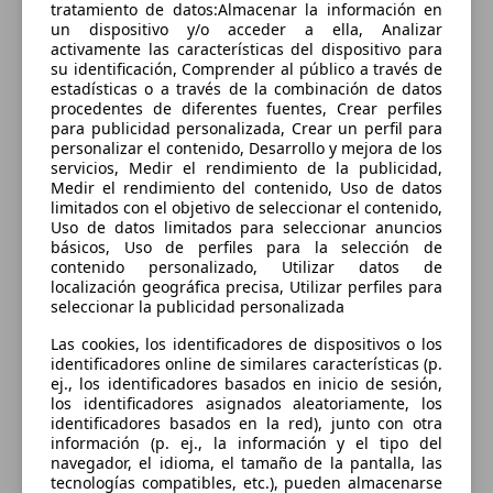
tratamiento de datos:Almacenar la información en
Combustible
un dispositivo y/o acceder a ella, Analizar
activamente las características del dispositivo para
Eléctrico
su identificación, Comprender al público a través de
estadísticas o a través de la combinación de datos
Cilindros
procedentes de diferentes fuentes, Crear perfiles
-
para publicidad personalizada, Crear un perfil para
personalizar el contenido, Desarrollo y mejora de los
Transmisión
servicios, Medir el rendimiento de la publicidad,
Semiautomático
Medir el rendimiento del contenido, Uso de datos
limitados con el objetivo de seleccionar el contenido,
Tracción
Uso de datos limitados para seleccionar anuncios
básicos, Uso de perfiles para la selección de
Todo terreno tracción total permanente
contenido personalizado, Utilizar datos de
localización geográfica precisa, Utilizar perfiles para
seleccionar la publicidad personalizada
Dimensiones
Las cookies, los identificadores de dispositivos o los
identificadores online de similares características (p.
ej., los identificadores basados en inicio de sesión,
Longitud
los identificadores asignados aleatoriamente, los
4901 mm
identificadores basados en la red), junto con otra
información (p. ej., la información y el tipo del
Altura
navegador, el idioma, el tamaño de la pantalla, las
1629 mm
tecnologías compatibles, etc.), pueden almacenarse