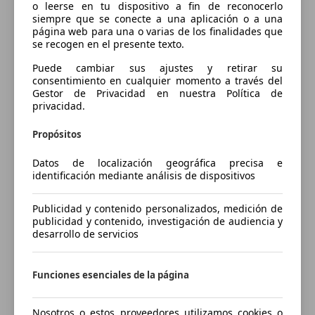
o leerse en tu dispositivo a fin de reconocerlo
Anchura
siempre que se conecte a una aplicación o a una
página web para una o varias de los finalidades que
1935 mm
se recogen en el presente texto.
Distancia entre ejes
Puede cambiar sus ajustes y retirar su
2928 mm
consentimiento en cualquier momento a través del
Gestor de Privacidad en nuestra Política de
Peso máximo
privacidad.
3130 kg
Propósitos
Carga máxima
565 kg
Datos de localización geográfica precisa e
identificación mediante análisis de dispositivos
Puertas
5
Publicidad y contenido personalizados, medición de
publicidad y contenido, investigación de audiencia y
Asientos
desarrollo de servicios
5
Carga en techo
Funciones esenciales de la página
-
Capacidad de remolque (sin frenos)
Nosotros o estos proveedores utilizamos cookies o