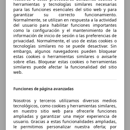
herramientas y tecnologías similares necesarias
750 kg
para las funciones esenciales del sitio web y para
garantizar su correcto funcionamiento.
Capacidad de remolque (con frenos)
Normalmente, se utilizan en respuesta a la actividad
1800 kg
del usuario para habilitar funciones importantes
como la configuración y el mantenimiento de la
Volumen del maletero
información de inicio de sesión o las preferencias de
600 - 1725 l
privacidad. Normalmente, el uso de estas cookies o
tecnologías similares no se puede desactivar. Sin
embargo, algunos navegadores pueden bloquear
estas cookies o herramientas similares o avisarle
sobre ellas. Bloquear estas cookies o herramientas
Consumo
similares puede afectar la funcionalidad del sitio
web.
Emisiones de CO2*
-
Funciones de página avanzadas
Consumo (ciudad)
-
Nosotros y terceros utilizamos diversos medios
tecnológicos, como cookies y herramientas similares,
Consumo (carretera)
en nuestro sitio web para ofrecerle funciones
ampliadas y garantizar una mejor experiencia de
-
usuario. Gracias a estas funcionalidades ampliadas,
le permitimos personalizar nuestra oferta; por
Consumo (combinado)*