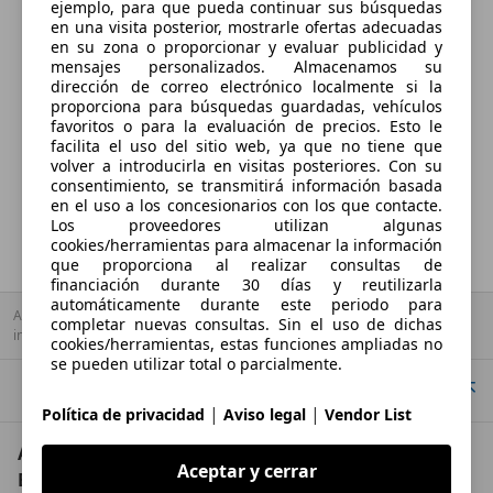
ejemplo, para que pueda continuar sus búsquedas
23.7 kWh/100km
en una visita posterior, mostrarle ofertas adecuadas
en su zona o proporcionar y evaluar publicidad y
Clase de emisiones
mensajes personalizados. Almacenamos su
-
dirección de correo electrónico localmente si la
proporciona para búsquedas guardadas, vehículos
Capacidad del tanque
favoritos o para la evaluación de precios. Esto le
facilita el uso del sitio web, ya que no tiene que
-
volver a introducirla en visitas posteriores. Con su
consentimiento, se transmitirá información basada
en el uso a los concesionarios con los que contacte.
Los proveedores utilizan algunas
cookies/herramientas para almacenar la información
que proporciona al realizar consultas de
financiación durante 30 días y reutilizarla
automáticamente durante este periodo para
AutoScout24 S.A.U no se hace responsable de la exactitud de la
completar nuevas consultas. Sin el uso de dichas
información.
cookies/herramientas, estas funciones ampliadas no
se pueden utilizar total o parcialmente.
Ir arriba
|
|
Política de privacidad
Aviso legal
Vendor List
AutoScout24: el mayor mercado de automoción de
Aceptar y cerrar
Europa