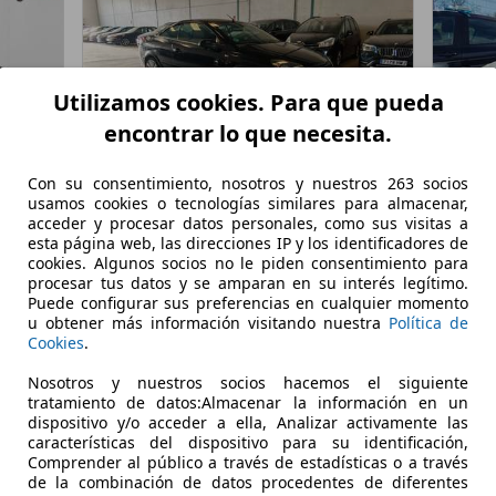
Utilizamos cookies. Para que pueda
encontrar lo que necesita.
Con su consentimiento, nosotros y nuestros 263 socios
usamos cookies o tecnologías similares para almacenar,
acceder y procesar datos personales, como sus visitas a
e 120
Opel Astra
Twin Top 1.8 Cosmo
Opel 
esta página web, las direcciones IP y los identificadores de
cookies. Algunos socios no le piden consentimiento para
€ 1.995,-
€ 3.3
procesar tus datos y se amparan en su interés legítimo.
Puede configurar sus preferencias en cualquier momento
224.000 km
01/2007
142.50
u obtener más información visitando nuestra
Política de
Cookies
.
102 kW (139 CV)
Ocasión
63 kW (
Nosotros y nuestros socios hacemos el siguiente
- (Propietarios)
Gasolina
- (Propi
tratamiento de datos:Almacenar la información en un
dispositivo y/o acceder a ella, Analizar activamente las
7,7 l/100 km (mixto)
2
- (g/km)
5,3 l/1
características del dispositivo para su identificación,
Comprender al público a través de estadísticas o a través
de la combinación de datos procedentes de diferentes
LAS
Vendedor,
ES-30880 AGUILAS
Vended