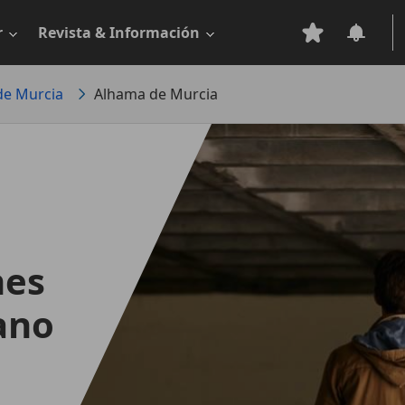
r
Revista & Información
de Murcia
Alhama de Murcia
hes
ano