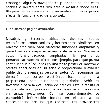
embargo, algunos navegadores pueden bloquear estas
cookies o herramientas similares o avisarle sobre ellas.
- (Propietarios)
Diésel
- (Propi
Bloquear estas cookies o herramientas similares puede
afectar la funcionalidad del sitio web.
4,5 l/100 km (mixto)
2
- (g/km)
- (l/100
Vendedor,
ES-30565 TORRES DE COTILLAS
Vended
Funciones de página avanzadas
Nosotros y terceros utilizamos diversos medios
Mostrar todas las ofertas
tecnológicos, como cookies y herramientas similares, en
nuestro sitio web para ofrecerle funciones ampliadas y
garantizar una mejor experiencia de usuario. Gracias a
estas funcionalidades ampliadas, le permitimos
personalizar nuestra oferta; por ejemplo, para que pueda
continuar sus búsquedas en una visita posterior, mostrarle
ofertas adecuadas en su zona o proporcionar y evaluar
publicidad y mensajes personalizados. Almacenamos su
Las mejores marcas de coches
dirección de correo electrónico localmente si la
proporciona para búsquedas guardadas, vehículos
favoritos o para la evaluación de precios. Esto le facilita el
uso del sitio web, ya que no tiene que volver a introducirla
en visitas posteriores. Con su consentimiento, se
transmitirá información basada en el uso a los
concesionarios con los que contacte. Los proveedores