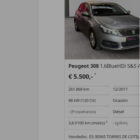
Peugeot 308
1.6BlueHDi S&S Activ
€ 5.500,-
1
261.868 km
12/2017
88 kW (120 CV)
Ocasión
- (Propietarios)
Diésel
3,6 l/100 km (mixto)
2
- (g/km)
Vendedor,
ES-30565 TORRES DE COTIL