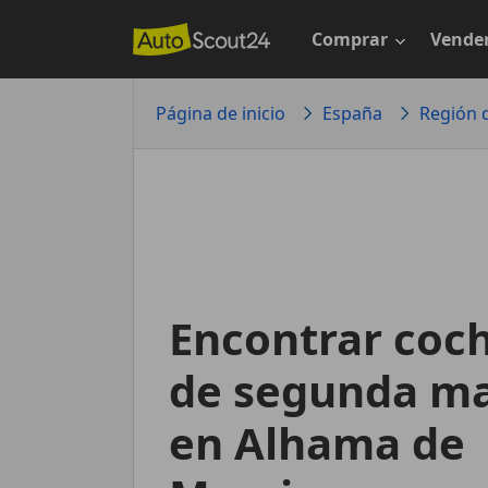
Saltar
al
Comprar
Vende
contenido
principal
Página de inicio
España
Región 
Encontrar coc
de segunda m
en Alhama de