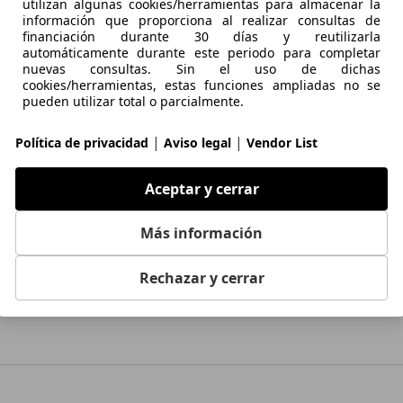
utilizan algunas cookies/herramientas para almacenar la
información que proporciona al realizar consultas de
financiación durante 30 días y reutilizarla
automáticamente durante este periodo para completar
nuevas consultas. Sin el uso de dichas
cookies/herramientas, estas funciones ampliadas no se
Audi TT
Volkswagen Golf
Chevrolet 
pueden utilizar total o parcialmente.
|
|
Política de privacidad
Aviso legal
Vendor List
Aceptar y cerrar
Más información
Rechazar y cerrar
Mercedes-Benz C 220
BMW X5