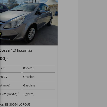
Corsa
1.2 Essentia
00,-
0 km
05/2010
86 CV)
Ocasión
etarios)
Gasolina
00 km (mixto)
2
- (g/km)
or,
ES-30564 LORQUI