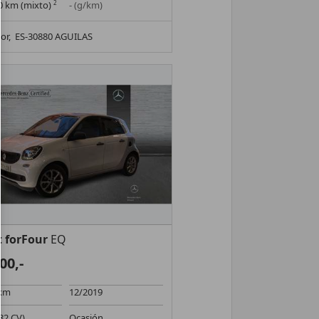
00 km (mixto)
2
- (g/km)
or,
ES-30880 AGUILAS
 forFour
EQ
00,-
 km
12/2019
82 CV)
Ocasión