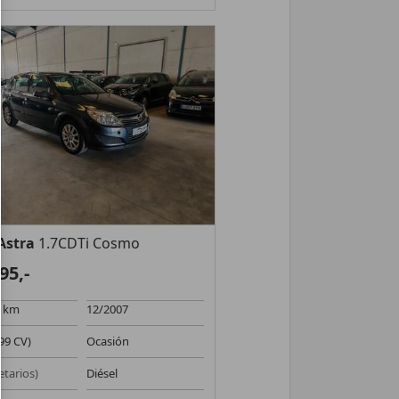
Astra
1.7CDTi Cosmo
95,-
0 km
12/2007
99 CV)
Ocasión
etarios)
Diésel