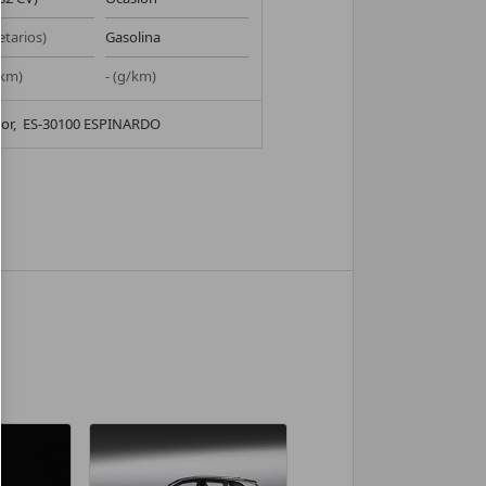
etarios)
Gasolina
 km)
- (g/km)
or,
ES-30100 ESPINARDO