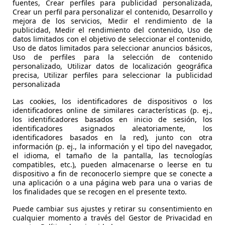
fuentes, Crear perfiles para publicidad personalizada,
Crear un perfil para personalizar el contenido, Desarrollo y
mejora de los servicios, Medir el rendimiento de la
publicidad, Medir el rendimiento del contenido, Uso de
datos limitados con el objetivo de seleccionar el contenido,
Uso de datos limitados para seleccionar anuncios básicos,
Uso de perfiles para la selección de contenido
personalizado, Utilizar datos de localización geográfica
precisa, Utilizar perfiles para seleccionar la publicidad
personalizada
Las cookies, los identificadores de dispositivos o los
identificadores online de similares características (p. ej.,
los identificadores basados en inicio de sesión, los
identificadores asignados aleatoriamente, los
Skoda Kamiq
TODOTERRENO 1.0 TGI AMBITION 90 5P
Opel 
identificadores basados en la red), junto con otra
información (p. ej., la información y el tipo del navegador,
€ 13.990,-
€ 2.6
el idioma, el tamaño de la pantalla, las tecnologías
compatibles, etc.), pueden almacenarse o leerse en tu
dispositivo a fin de reconocerlo siempre que se conecte a
33.317 km
06/2022
225.00
una aplicación o a una página web para una o varias de
los finalidades que se recogen en el presente texto.
66 kW (90 CV)
Ocasión
73 kW (
Puede cambiar sus ajustes y retirar su consentimiento en
- (Propietarios)
Gas licuado (GLP)
- (Propi
cualquier momento a través del Gestor de Privacidad en