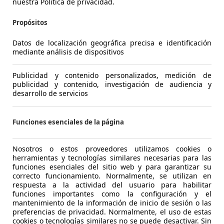
nuestra Política de privacidad.
- (l/100 km)
- (g/km)
5,0 l/1
Propósitos
Vendedor,
ES-30100 Espinardo
Vended
Datos de localización geográfica precisa e identificación
mediante análisis de dispositivos
Publicidad y contenido personalizados, medición de
publicidad y contenido, investigación de audiencia y
desarrollo de servicios
Funciones esenciales de la página
Nosotros o estos proveedores utilizamos cookies o
herramientas y tecnologías similares necesarias para las
funciones esenciales del sitio web y para garantizar su
AT8 130
Opel Insignia
ST 1.6CDTI S&S Excellence Aut. 136
smart
correcto funcionamiento. Normalmente, se utilizan en
€ 7.500,-
1
€ 7.5
respuesta a la actividad del usuario para habilitar
funciones importantes como la configuración y el
mantenimiento de la información de inicio de sesión o las
217.794 km
03/2018
88.608
preferencias de privacidad. Normalmente, el uso de estas
cookies o tecnologías similares no se puede desactivar. Sin
100 kW (136 CV)
Ocasión
60 kW (