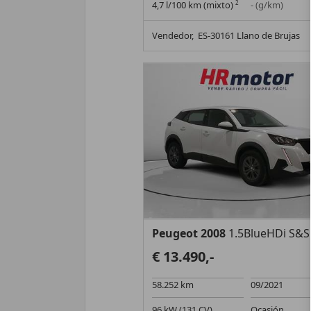
4,7 l/100 km (mixto)
2
- (g/km)
Vendedor,
ES-30161 Llano de Brujas
Peugeot 2008
1.5BlueHDi S&S Allure E
€ 13.490,-
58.252 km
09/2021
96 kW (131 CV)
Ocasión