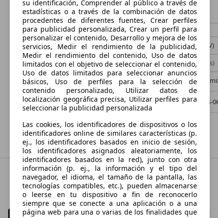
su identificación, Comprender al público a través de
€ 10.900,-
€ 2.598,-
estadísticas o a través de la combinación de datos
procedentes de diferentes fuentes, Crear perfiles
44.153 km
07/2017
404.290 km
para publicidad personalizada, Crear un perfil para
personalizar el contenido, Desarrollo y mejora de los
88 kW (120 CV)
Ocasión
93 kW (126 CV)
servicios, Medir el rendimiento de la publicidad,
Medir el rendimiento del contenido, Uso de datos
- (Propietarios)
Diésel
- (Propietarios)
limitados con el objetivo de seleccionar el contenido,
Uso de datos limitados para seleccionar anuncios
- (l/100 km)
- (g/km)
5,5 l/100 km (m
básicos, Uso de perfiles para la selección de
contenido personalizado, Utilizar datos de
localización geográfica precisa, Utilizar perfiles para
Vendedor,
ES-06200 ALMENDRALEJO
Vendedor,
ES-
seleccionar la publicidad personalizada
Las cookies, los identificadores de dispositivos o los
Mostrar todas las ofertas
identificadores online de similares características (p.
ej., los identificadores basados en inicio de sesión,
los identificadores asignados aleatoriamente, los
identificadores basados en la red), junto con otra
información (p. ej., la información y el tipo del
navegador, el idioma, el tamaño de la pantalla, las
Las mejores marcas de coches
tecnologías compatibles, etc.), pueden almacenarse
o leerse en tu dispositivo a fin de reconocerlo
siempre que se conecte a una aplicación o a una
página web para una o varias de los finalidades que