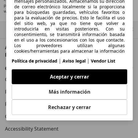
mensajes personalizados. Almacenamos su dirección
puede obtenerse gratuitamente en todos los puntos de venta y en
de correo electrónico localmente si la proporciona
www.idae.es.
para búsquedas guardadas, vehículos favoritos o
para la evaluación de precios. Esto le facilita el uso
del sitio web, ya que no tiene que volver a
introducirla en visitas posteriores. Con su
Ir arriba
consentimiento, se transmitirá información basada
en el uso a los concesionarios con los que contacte.
Los proveedores utilizan algunas
AutoScout24: el mayor mercado de automoción de
cookies/herramientas para almacenar la información
Europa
que proporciona al realizar consultas de financiación
|
|
Política de privacidad
Aviso legal
Vendor List
durante 30 días y reutilizarla automáticamente
durante este periodo para completar nuevas
Conócenos
consultas. Sin el uso de dichas cookies/herramientas,
Aceptar y cerrar
estas funciones ampliadas no se pueden utilizar
Condiciones Generales
total o parcialmente.
Más información
Política de Privacidad
Política de Cookies
Rechazar y cerrar
Contacto
Accessibility Statement