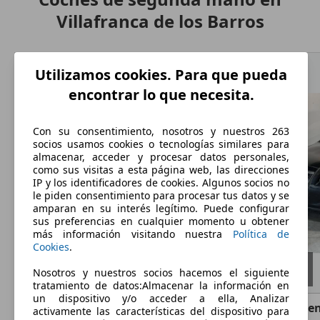
Villafranca de los Barros
Utilizamos cookies. Para que pueda
encontrar lo que necesita.
Con su consentimiento, nosotros y nuestros 263
socios usamos cookies o tecnologías similares para
almacenar, acceder y procesar datos personales,
como sus visitas a esta página web, las direcciones
IP y los identificadores de cookies. Algunos socios no
le piden consentimiento para procesar tus datos y se
amparan en su interés legítimo. Puede configurar
sus preferencias en cualquier momento u obtener
más información visitando nuestra
Política de
Cookies
.
Nosotros y nuestros socios hacemos el siguiente
tratamiento de datos:Almacenar la información en
un dispositivo y/o acceder a ella, Analizar
Ford C-Max
1.5 TDCi 88kW (120CV) Trend+ Powershift
Toyota Aven
activamente las características del dispositivo para