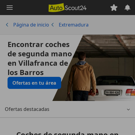
Saltar
al
contenido
Página de inicio
Extremadura
principal
Encontrar coches
de segunda mano
en Villafranca de
los Barros
Ofertas en tu área
Ofertas destacadas
Coches de segunda mano en