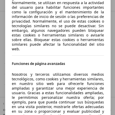
Normalmente, se utilizan en respuesta a la actividad
del usuario para habilitar funciones importantes
como la configuración y el mantenimiento de la
información de inicio de sesión o las preferencias de
privacidad. Normalmente, el uso de estas cookies o
Ciudades cercanas a Villafranca de
tecnologías similares no se puede desactivar. Sin
embargo, algunos navegadores pueden bloquear
los Barros
estas cookies o herramientas similares o avisarle
sobre ellas. Bloquear estas cookies o herramientas
similares puede afectar la funcionalidad del sitio
Ribera del Fresno
Fuente del Maestre
web.
Los Santos de Maimona
Almendralejo
Funciones de página avanzadas
Aceuchal
Zafra
Nosotros y terceros utilizamos diversos medios
tecnológicos, como cookies y herramientas similares,
Hornachos
Santa Marta
en nuestro sitio web para ofrecerle funciones
ampliadas y garantizar una mejor experiencia de
usuario. Gracias a estas funcionalidades ampliadas,
le permitimos personalizar nuestra oferta; por
ejemplo, para que pueda continuar sus búsquedas
1
Puede obtenerse información adicional sobre el consumo de
en una visita posterior, mostrarle ofertas adecuadas
combustible y las emisiones específicas de CO2 de los turismos nuevos
en su zona o proporcionar y evaluar publicidad y
en la “Guía de consumo de combustible y emisiones de CO2” que