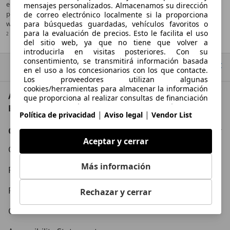
en la “Guía de consumo de combustible y emisiones de CO2” que
mensajes personalizados. Almacenamos su dirección
puede obtenerse gratuitamente en todos los puntos de venta y en
de correo electrónico localmente si la proporciona
para búsquedas guardadas, vehículos favoritos o
www.idae.es.
para la evaluación de precios. Esto le facilita el uso
2
IVA deducible
del sitio web, ya que no tiene que volver a
introducirla en visitas posteriores. Con su
consentimiento, se transmitirá información basada
Ir arriba
en el uso a los concesionarios con los que contacte.
Los proveedores utilizan algunas
cookies/herramientas para almacenar la información
AutoScout24: el mayor mercado de automoción de
que proporciona al realizar consultas de financiación
durante 30 días y reutilizarla automáticamente
Europa
|
|
Política de privacidad
Aviso legal
Vendor List
durante este periodo para completar nuevas
consultas. Sin el uso de dichas cookies/herramientas,
Conócenos
estas funciones ampliadas no se pueden utilizar
Aceptar y cerrar
total o parcialmente.
Condiciones Generales
Más información
Política de Privacidad
Política de Cookies
Rechazar y cerrar
Contacto