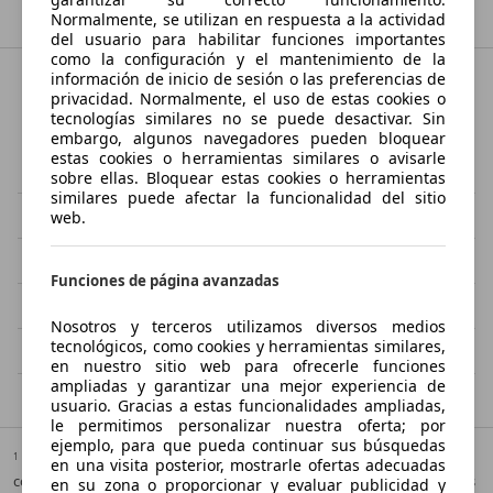
Normalmente, se utilizan en respuesta a la actividad
del usuario para habilitar funciones importantes
como la configuración y el mantenimiento de la
información de inicio de sesión o las preferencias de
privacidad. Normalmente, el uso de estas cookies o
Ciudades cercanas a Albuixech
tecnologías similares no se puede desactivar. Sin
embargo, algunos navegadores pueden bloquear
estas cookies o herramientas similares o avisarle
Massamagrell
Meliana
sobre ellas. Bloquear estas cookies o herramientas
similares puede afectar la funcionalidad del sitio
La Pobla de Farnals
Museros
web.
Foios
Albalat dels Sorells
Funciones de página avanzadas
Rafelbunyol/Rafelbuñol
Puig
Nosotros y terceros utilizamos diversos medios
tecnológicos, como cookies y herramientas similares,
Puig de Santa Maria, el
Bonrepòs i Mirambell
en nuestro sitio web para ofrecerle funciones
ampliadas y garantizar una mejor experiencia de
usuario. Gracias a estas funcionalidades ampliadas,
le permitimos personalizar nuestra oferta; por
ejemplo, para que pueda continuar sus búsquedas
1
Puede obtenerse información adicional sobre el consumo de
en una visita posterior, mostrarle ofertas adecuadas
combustible y las emisiones específicas de CO2 de los turismos nuevos
en su zona o proporcionar y evaluar publicidad y