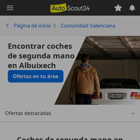
Saltar
al
contenido
Página de inicio
Comunidad Valenciana
principal
Encontrar coches
de segunda mano
en Albuixech
Ofertas en tu área
Ofertas destacadas
Coches de segunda mano en