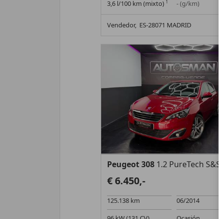
3,6 l/100 km (mixto)
1
- (g/km)
Vendedor,
ES-28071 MADRID
Peugeot 308
1.2 PureTech S&S Allur
€ 6.450,-
125.138 km
06/2014
96 kW (131 CV)
Ocasión