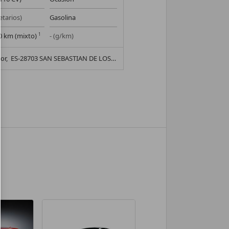
etarios)
Gasolina
00 km (mixto)
1
- (g/km)
or,
ES-28703 SAN SEBASTIAN DE LOS REYES