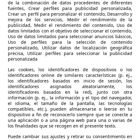
de la combinación de datos procedentes de diferentes
fuentes, Crear perfiles para publicidad personalizada,
Crear un perfil para personalizar el contenido, Desarrollo y
mejora de los servicios, Medir el rendimiento de la
publicidad, Medir el rendimiento del contenido, Uso de
datos limitados con el objetivo de seleccionar el contenido,
Uso de datos limitados para seleccionar anuncios básicos,
Uso de perfiles para la selección de contenido
personalizado, Utilizar datos de localización geográfica
precisa, Utilizar perfiles para seleccionar la publicidad
personalizada
Las cookies, los identificadores de dispositivos o los
identificadores online de similares características (p. ej.,
los identificadores basados en inicio de sesión, los
Ford Focus
1.8TDCI Trend
Kia R
identificadores asignados aleatoriamente, los
identificadores basados en la red), junto con otra
€ 2.990,-
€ 3.8
información (p. ej., la información y el tipo del navegador,
el idioma, el tamaño de la pantalla, las tecnologías
194.694 km
02/2007
223.00
compatibles, etc.), pueden almacenarse o leerse en tu
dispositivo a fin de reconocerlo siempre que se conecte a
85 kW (116 CV)
Ocasión
63 kW (
una aplicación o a una página web para una o varias de
los finalidades que se recogen en el presente texto.
- (Propietarios)
Diésel
- (Propi
Puede cambiar sus ajustes y retirar su consentimiento en