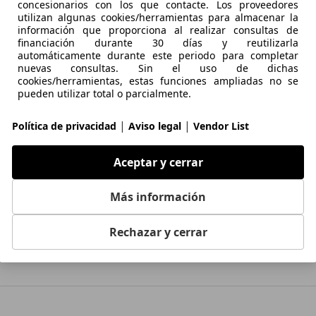
concesionarios con los que contacte. Los proveedores
utilizan algunas cookies/herramientas para almacenar la
información que proporciona al realizar consultas de
financiación durante 30 días y reutilizarla
automáticamente durante este periodo para completar
nuevas consultas. Sin el uso de dichas
Audi A5
BMW Serie 3
Audi A
cookies/herramientas, estas funciones ampliadas no se
pueden utilizar total o parcialmente.
|
|
Política de privacidad
Aviso legal
Vendor List
Aceptar y cerrar
Más información
Mercedes-Benz Clase C
BMW X5
BMW M
Rechazar y cerrar