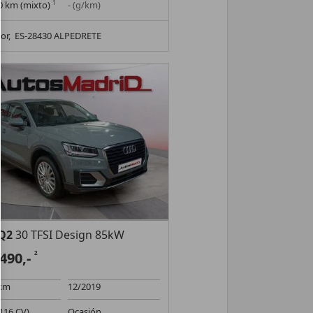
00 km (mixto)
1
- (g/km)
or,
ES-28430 ALPEDRETE
Q2
30 TFSI Design 85kW
.490,-
2
 km
12/2019
116 CV)
Ocasión