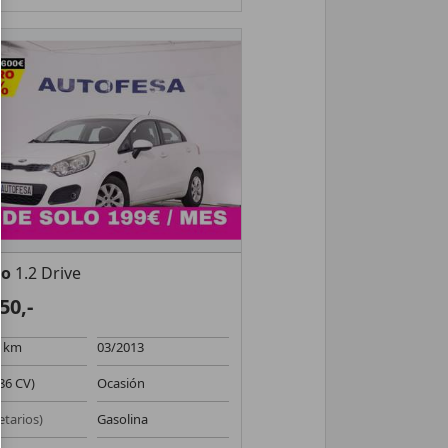
io
1.2 Drive
50,-
0 km
03/2013
86 CV)
Ocasión
etarios)
Gasolina