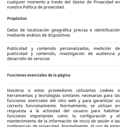
cualquier momento a través del Gestor de Privacidad en
5,1 l/100 km (mixto)
1
- (g/km)
5,0 l/1
nuestra Política de privacidad.
Vendedor,
ES-28939 ARROYOMOLINOS
Vended
Propósitos
Datos de localización geográfica precisa e identificación
mediante análisis de dispositivos
Publicidad y contenido personalizados, medición de
publicidad y contenido, investigación de audiencia y
desarrollo de servicios
Funciones esenciales de la página
Nosotros o estos proveedores utilizamos cookies o
e 130
Kia Picanto
1.0 DPi Concept
Audi 
herramientas y tecnologías similares necesarias para las
funciones esenciales del sitio web y para garantizar su
€ 7.990,-
2
€ 16
correcto funcionamiento. Normalmente, se utilizan en
respuesta a la actividad del usuario para habilitar
funciones importantes como la configuración y el
55.778 km
11/2021
57.083
mantenimiento de la información de inicio de sesión o las
preferencias de privacidad. Normalmente, el uso de estas
49 kW (67 CV)
Ocasión
85 kW (