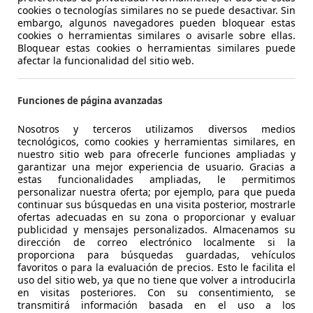
cookies o tecnologías similares no se puede desactivar. Sin
embargo, algunos navegadores pueden bloquear estas
- (Propietarios)
Gasolina
- (Propi
cookies o herramientas similares o avisarle sobre ellas.
Bloquear estas cookies o herramientas similares puede
0,0 l/100 km (mixto)
1
- (g/km)
5,3 l/1
afectar la funcionalidad del sitio web.
Vendedor,
ES-28933 MÓSTOLES
Vended
Funciones de página avanzadas
Mostrar todas las ofertas
Nosotros y terceros utilizamos diversos medios
tecnológicos, como cookies y herramientas similares, en
nuestro sitio web para ofrecerle funciones ampliadas y
garantizar una mejor experiencia de usuario. Gracias a
estas funcionalidades ampliadas, le permitimos
personalizar nuestra oferta; por ejemplo, para que pueda
continuar sus búsquedas en una visita posterior, mostrarle
ofertas adecuadas en su zona o proporcionar y evaluar
Las mejores marcas de coches
publicidad y mensajes personalizados. Almacenamos su
dirección de correo electrónico localmente si la
proporciona para búsquedas guardadas, vehículos
favoritos o para la evaluación de precios. Esto le facilita el
uso del sitio web, ya que no tiene que volver a introducirla
en visitas posteriores. Con su consentimiento, se
transmitirá información basada en el uso a los