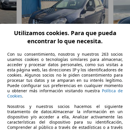
Utilizamos cookies. Para que pueda
encontrar lo que necesita.
Con su consentimiento, nosotros y nuestros 263 socios
usamos cookies o tecnologías similares para almacenar,
Nissan Qashqai
2.0dCi Tekna 4x4
Peuge
acceder y procesar datos personales, como sus visitas a
€ 2.000,-
€ 6.
esta página web, las direcciones IP y los identificadores de
cookies. Algunos socios no le piden consentimiento para
procesar tus datos y se amparan en su interés legítimo.
220.000 km
07/2008
121.31
Puede configurar sus preferencias en cualquier momento
u obtener más información visitando nuestra
Política de
110 kW (150 CV)
Ocasión
96 kW (
Cookies
.
- (Propietarios)
Diésel
- (Propi
Nosotros y nuestros socios hacemos el siguiente
tratamiento de datos:Almacenar la información en un
6,9 l/100 km (mixto)
1
- (g/km)
4,9 l/1
dispositivo y/o acceder a ella, Analizar activamente las
características del dispositivo para su identificación,
LA VEGA
Vendedor,
ES-28500 ARGANDA DEL REY
Vended
Comprender al público a través de estadísticas o a través