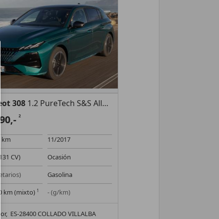
ot 308
1.2 PureTech S&S Allure EAT6 130
590,-
2
0 km
11/2017
131 CV)
Ocasión
etarios)
Gasolina
00 km (mixto)
1
- (g/km)
or,
ES-28400 COLLADO VILLALBA