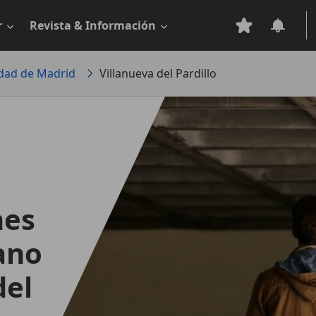
r
Revista & Información
ad de Madrid
Villanueva del Pardillo
hes
ano
del