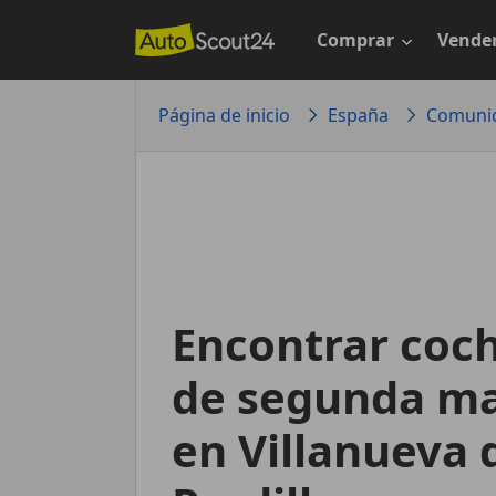
Saltar
al
Comprar
Vende
contenido
principal
Página de inicio
España
Comunid
Encontrar coc
de segunda m
en Villanueva 