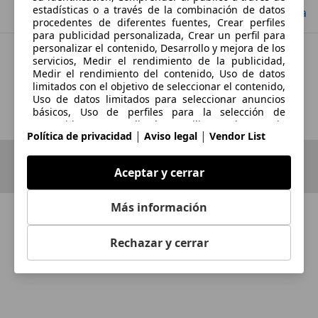
estadísticas o a través de la combinación de datos
Ir arriba
procedentes de diferentes fuentes, Crear perfiles
para publicidad personalizada, Crear un perfil para
personalizar el contenido, Desarrollo y mejora de los
Hinterbauer Autohaus GmbH
servicios, Medir el rendimiento de la publicidad,
Medir el rendimiento del contenido, Uso de datos
Valoraciones
limitados con el objetivo de seleccionar el contenido,
Uso de datos limitados para seleccionar anuncios
básicos, Uso de perfiles para la selección de
Datos de empresa
contenido personalizado, Utilizar datos de
|
|
Política de privacidad
Aviso legal
Vendor List
localización geográfica precisa, Utilizar perfiles para
seleccionar la publicidad personalizada
Aceptar y cerrar
Las cookies, los identificadores de dispositivos o los
identificadores online de similares características (p.
ej., los identificadores basados en inicio de sesión,
Más información
los identificadores asignados aleatoriamente, los
identificadores basados en la red), junto con otra
información (p. ej., la información y el tipo del
Rechazar y cerrar
navegador, el idioma, el tamaño de la pantalla, las
tecnologías compatibles, etc.), pueden almacenarse
o leerse en tu dispositivo a fin de reconocerlo
siempre que se conecte a una aplicación o a una
página web para una o varias de los finalidades que
se recogen en el presente texto.