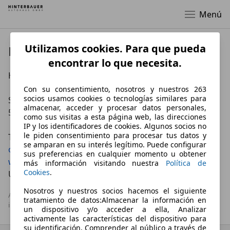
Menú
Utilizamos cookies. Para que pueda
Datos de empresa
encontrar lo que necesita.
Hinterbauer Autohaus GmbH

Con su consentimiento, nosotros y nuestros 263
socios usamos cookies o tecnologías similares para
Stranzinger Straße 33

almacenar, acceder y procesar datos personales,
5112 Lamprechtshausen

como sus visitas a esta página web, las direcciones
IP y los identificadores de cookies. Algunos socios no
le piden consentimiento para procesar tus datos y
se amparan en su interés legítimo. Puede configurar
office@auto-hinterbauer.at
sus preferencias en cualquier momento u obtener
www.auto-hinterbauer.at
más información visitando nuestra
Política de
Cookies
.
UID Nr. ATU 75955012
Nosotros y nuestros socios hacemos el siguiente
AutoScout24 S.A.U no se hace responsable de la exactitud de la 
tratamiento de datos:Almacenar la información en
información.
un dispositivo y/o acceder a ella, Analizar
activamente las características del dispositivo para
su identificación, Comprender al público a través de