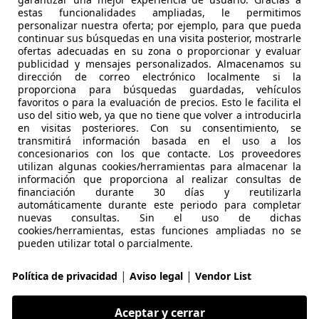
estas funcionalidades ampliadas, le permitimos
personalizar nuestra oferta; por ejemplo, para que pueda
continuar sus búsquedas en una visita posterior, mostrarle
ofertas adecuadas en su zona o proporcionar y evaluar
publicidad y mensajes personalizados. Almacenamos su
dirección de correo electrónico localmente si la
proporciona para búsquedas guardadas, vehículos
favoritos o para la evaluación de precios. Esto le facilita el
uso del sitio web, ya que no tiene que volver a introducirla
en visitas posteriores. Con su consentimiento, se
transmitirá información basada en el uso a los
Contactar
concesionarios con los que contacte. Los proveedores
utilizan algunas cookies/herramientas para almacenar la
información que proporciona al realizar consultas de
Tu nombre
financiación durante 30 días y reutilizarla
automáticamente durante este periodo para completar
nuevas consultas. Sin el uso de dichas
cookies/herramientas, estas funciones ampliadas no se
Tu email
pueden utilizar total o parcialmente.
|
|
Política de privacidad
Aviso legal
Vendor List
Tu teléfono (opcional)
Aceptar y cerrar