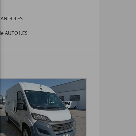
IZANDOLES:

 de AUTO1.ES