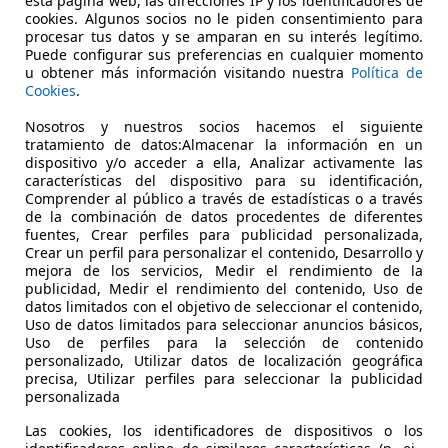
esta página web, las direcciones IP y los identificadores de
cookies. Algunos socios no le piden consentimiento para
 consolidados al servicio de nuestros clientes es

procesar tus datos y se amparan en su interés legítimo.
Puede configurar sus preferencias en cualquier momento
los mejores productos a unos precios competitivos  GARANT
u obtener más información visitando nuestra
Política de
Cookies
.
 y la satisfacción de nuestros clientes, objetivo principal
Nosotros y nuestros socios hacemos el siguiente
tratamiento de datos:Almacenar la información en un
dispositivo y/o acceder a ella, Analizar activamente las
características del dispositivo para su identificación,
Comprender al público a través de estadísticas o a través
de la combinación de datos procedentes de diferentes
fuentes, Crear perfiles para publicidad personalizada,
Crear un perfil para personalizar el contenido, Desarrollo y
mejora de los servicios, Medir el rendimiento de la
publicidad, Medir el rendimiento del contenido, Uso de
datos limitados con el objetivo de seleccionar el contenido,
Uso de datos limitados para seleccionar anuncios básicos,
Uso de perfiles para la selección de contenido
personalizado, Utilizar datos de localización geográfica
precisa, Utilizar perfiles para seleccionar la publicidad
personalizada
Las cookies, los identificadores de dispositivos o los