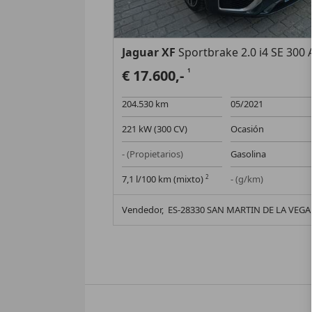
Jaguar XF
Sportbrake 2.0 i4 SE 300 AWD Aut
€ 17.600,-
1
204.530 km
05/2021
221 kW (300 CV)
Ocasión
- (Propietarios)
Gasolina
7,1 l/100 km (mixto)
2
- (g/km)
Vendedor,
ES-28330 SAN MARTIN DE LA VEGA