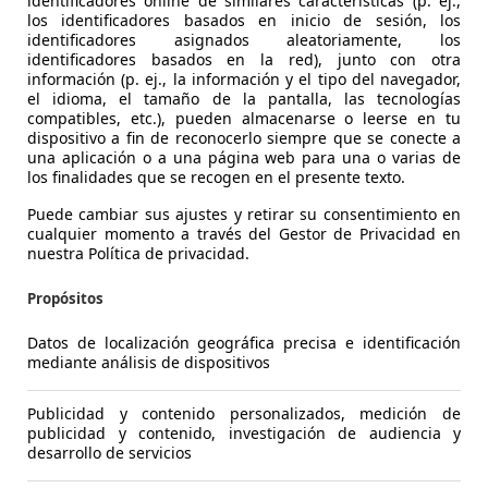
identificadores online de similares características (p. ej.,
los identificadores basados en inicio de sesión, los
identificadores asignados aleatoriamente, los
identificadores basados en la red), junto con otra
información (p. ej., la información y el tipo del navegador,
.
Jaguar E-Pace
2.0D I4 R-Dynamic Base 163
Fia
el idioma, el tamaño de la pantalla, las tecnologías
€ 16.900,-
1
€ 
compatibles, etc.), pueden almacenarse o leerse en tu
dispositivo a fin de reconocerlo siempre que se conecte a
una aplicación o a una página web para una o varias de
56.684 km
11/2021
2.89
los finalidades que se recogen en el presente texto.
120 kW (163 CV)
Ocasión
90 k
Puede cambiar sus ajustes y retirar su consentimiento en
cualquier momento a través del Gestor de Privacidad en
- (Propietarios)
Diésel
- kg
nuestra Política de privacidad.
0,0 l/100 km (mixto)
2
- (g/km)
0,0 
Propósitos
Vendedor,
ES-28330 SAN MARTIN DE LA VEGA
Ven
Datos de localización geográfica precisa e identificación
mediante análisis de dispositivos
Mostrar todas las últimas ofertas
Publicidad y contenido personalizados, medición de
publicidad y contenido, investigación de audiencia y
desarrollo de servicios