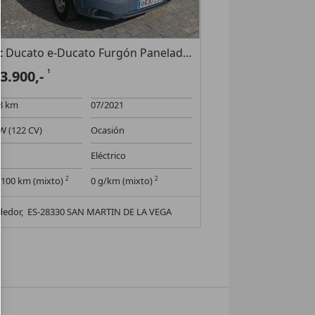
t
Ducato e-Ducato Furgón Panelado L2 H2 47kW
23.900,-
1
8 km
07/2021
W (122 CV)
Ocasión
Eléctrico
l/100 km (mixto)
2
0 g/km (mixto)
2
dedor,
ES-28330 SAN MARTIN DE LA VEGA