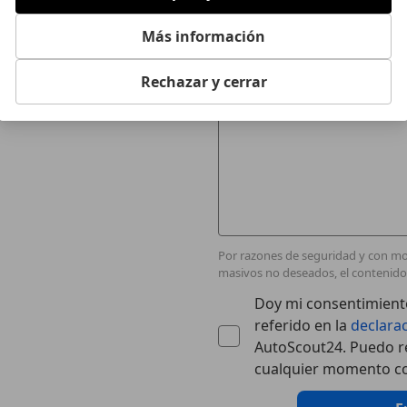
Tu mensaje
Más información
Rechazar y cerrar
Por razones de seguridad y con mot
masivos no deseados, el contenido 
Doy mi consentimiento
referido en la
declara
AutoScout24. Puedo re
cualquier momento co