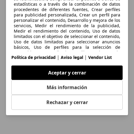
estadísticas o a través de la combinación de datos
procedentes de diferentes fuentes, Crear perfiles
para publicidad personalizada, Crear un perfil para
personalizar el contenido, Desarrollo y mejora de los
servicios, Medir el rendimiento de la publicidad,
Medir el rendimiento del contenido, Uso de datos
limitados con el objetivo de seleccionar el contenido,
Uso de datos limitados para seleccionar anuncios
básicos, Uso de perfiles para la selección de
contenido personalizado, Utilizar datos de
|
|
Política de privacidad
Aviso legal
Vendor List
localización geográfica precisa, Utilizar perfiles para
seleccionar la publicidad personalizada
Aceptar y cerrar
Las cookies, los identificadores de dispositivos o los
identificadores online de similares características (p.
ej., los identificadores basados en inicio de sesión,
Más información
los identificadores asignados aleatoriamente, los
identificadores basados en la red), junto con otra
información (p. ej., la información y el tipo del
Rechazar y cerrar
navegador, el idioma, el tamaño de la pantalla, las
tecnologías compatibles, etc.), pueden almacenarse
o leerse en tu dispositivo a fin de reconocerlo
siempre que se conecte a una aplicación o a una
página web para una o varias de los finalidades que
se recogen en el presente texto.