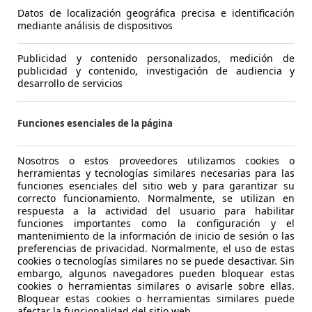
330.000 km
01/201
Datos de localización geográfica precisa e identificación
mediante análisis de dispositivos
Ocasión
- (Propi
Publicidad y contenido personalizados, medición de
Diésel
5,5 l/1
publicidad y contenido, investigación de audiencia y
desarrollo de servicios
1
/
12
-/-
Funciones esenciales de la página
W 118
118d
Nosotros o estos proveedores utilizamos cookies o
€ 8.400
Buen preci
herramientas y tecnologías similares necesarias para las
funciones esenciales del sitio web y para garantizar su
correcto funcionamiento. Normalmente, se utilizan en
249.000 km
01/201
respuesta a la actividad del usuario para habilitar
funciones importantes como la configuración y el
Ocasión
- (Propi
mantenimiento de la información de inicio de sesión o las
preferencias de privacidad. Normalmente, el uso de estas
cookies o tecnologías similares no se puede desactivar. Sin
Diésel
4,4 l/1
embargo, algunos navegadores pueden bloquear estas
1
/
13
cookies o herramientas similares o avisarle sobre ellas.
-/-
Bloquear estas cookies o herramientas similares puede
afectar la funcionalidad del sitio web.