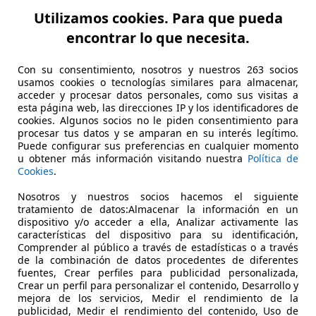
Utilizamos cookies. Para que pueda
205.000 km
01/200
encontrar lo que necesita.
Ocasión
- (Prop
Con su consentimiento, nosotros y nuestros 263 socios
usamos cookies o tecnologías similares para almacenar,
Diésel
5,0 l/1
acceder y procesar datos personales, como sus visitas a
1
/
16
esta página web, las direcciones IP y los identificadores de
-/-
cookies. Algunos socios no le piden consentimiento para
procesar tus datos y se amparan en su interés legítimo.
Puede configurar sus preferencias en cualquier momento
ugeot 4007
2.2HDI Sport Pack
u obtener más información visitando nuestra
Política de
Cookies
.
€ 5.900
Nosotros y nuestros socios hacemos el siguiente
Sin compar
tratamiento de datos:Almacenar la información en un
dispositivo y/o acceder a ella, Analizar activamente las
299.000 km
01/201
características del dispositivo para su identificación,
Comprender al público a través de estadísticas o a través
Ocasión
- (Propi
de la combinación de datos procedentes de diferentes
fuentes, Crear perfiles para publicidad personalizada,
Crear un perfil para personalizar el contenido, Desarrollo y
Diésel
7,0 l/1
mejora de los servicios, Medir el rendimiento de la
1
/
15
publicidad, Medir el rendimiento del contenido, Uso de