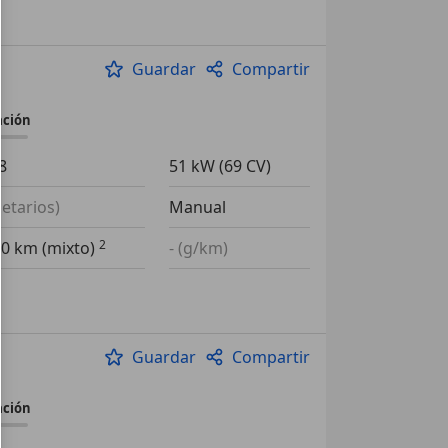
Guardar
Compartir
ación
8
51 kW (69 CV)
ietarios)
Manual
00 km (mixto)
- (g/km)
Guardar
Compartir
ación