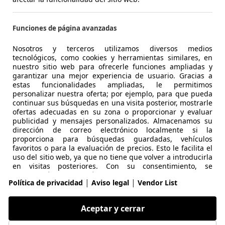
rd Mondeo
1.8 TD Ghia
Funciones de página avanzadas
€ 1.500
Sin compar
Nosotros y terceros utilizamos diversos medios
tecnológicos, como cookies y herramientas similares, en
245.000 km
01/199
nuestro sitio web para ofrecerle funciones ampliadas y
garantizar una mejor experiencia de usuario. Gracias a
estas funcionalidades ampliadas, le permitimos
Ocasión
- (Prop
personalizar nuestra oferta; por ejemplo, para que pueda
continuar sus búsquedas en una visita posterior, mostrarle
Diésel
6,8 l/1
ofertas adecuadas en su zona o proporcionar y evaluar
publicidad y mensajes personalizados. Almacenamos su
1
/
1
-/-
dirección de correo electrónico localmente si la
proporciona para búsquedas guardadas, vehículos
favoritos o para la evaluación de precios. Esto le facilita el
uso del sitio web, ya que no tiene que volver a introducirla
lkswagen
Caddy 1.9TDI Kombi 75
en visitas posteriores. Con su consentimiento, se
transmitirá información basada en el uso a los
|
|
Política de privacidad
Aviso legal
Vendor List
concesionarios con los que contacte. Los proveedores
€ 3.900
utilizan algunas cookies/herramientas para almacenar la
información que proporciona al realizar consultas de
Aceptar y cerrar
financiación durante 30 días y reutilizarla
450.000 km
01/200
automáticamente durante este periodo para completar