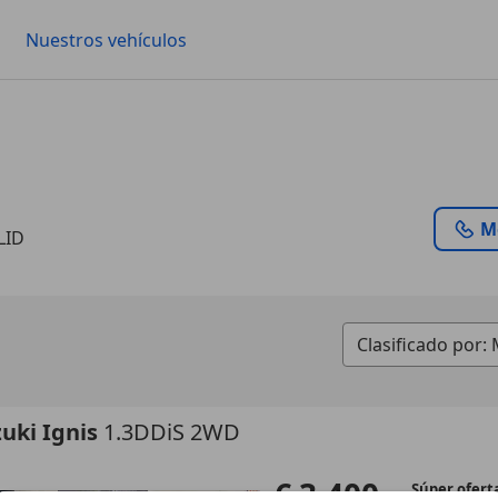
Nuestros vehículos
M
LID
uki Ignis
1.3DDiS 2WD
€ 3.400
Súper ofert