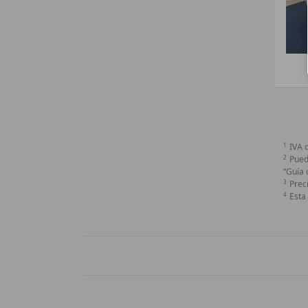
1
IVA 
2
Pued
“Guía 
3
Prec
4
Esta