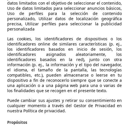
-/-
datos limitados con el objetivo de seleccionar el contenido,
Uso de datos limitados para seleccionar anuncios básicos,
Uso de perfiles para la selección de contenido
ugeot 207
1.4HDI Sport
personalizado, Utilizar datos de localización geográfica
precisa, Utilizar perfiles para seleccionar la publicidad
personalizada
€ 4.100
Sin compar
Las cookies, los identificadores de dispositivos o los
identificadores online de similares características (p. ej.,
200.000 km
02/200
los identificadores basados en inicio de sesión, los
identificadores asignados aleatoriamente, los
Ocasión
- (Prop
identificadores basados en la red), junto con otra
información (p. ej., la información y el tipo del navegador,
el idioma, el tamaño de la pantalla, las tecnologías
Diésel
4,5 l/1
compatibles, etc.), pueden almacenarse o leerse en tu
dispositivo a fin de reconocerlo siempre que se conecte a
1
/
11
-/-
una aplicación o a una página web para una o varias de
los finalidades que se recogen en el presente texto.
Puede cambiar sus ajustes y retirar su consentimiento en
AT Alhambra
2.0TDI CR Ecomotive Style 140
cualquier momento a través del Gestor de Privacidad en
nuestra Política de privacidad.
€ 8.900
Sin compar
Propósitos