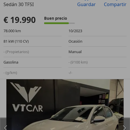
Sedán 30 TFSI
Guardar
Compartir
Anterior
Sigu
€ 19.990
Buen precio
78.000 km
10/2023
81 kW (110 CV)
Ocasión
- (Propietarios)
Manual
Gasolina
- (l/100 km)
- (g/km)
-/-