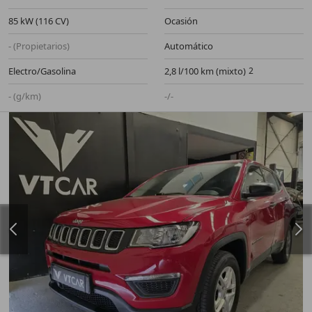
85 kW (116 CV)
Ocasión
- (Propietarios)
Automático
Electro/Gasolina
2,8 l/100 km (mixto)
- (g/km)
-/-