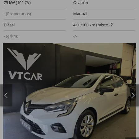
75 kW (102 CV)
Ocasión
- (Propietarios)
Manual
Diésel
4,0 l/100 km (mixto)
- (g/km)
-/-