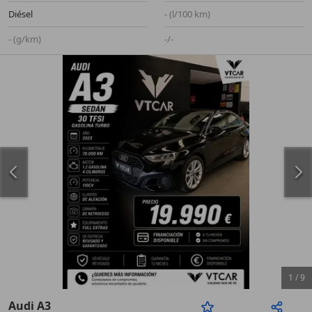
Diésel
- (l/100 km)
- (g/km)
-/-
1
/
9
Audi A3