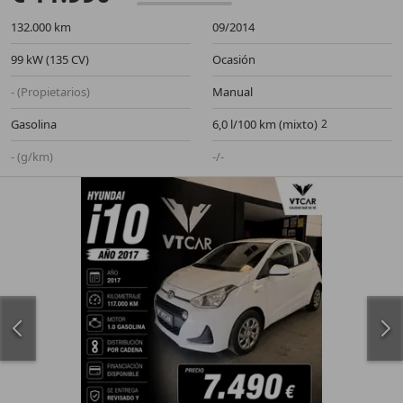
132.000 km
09/2014
99 kW (135 CV)
Ocasión
- (Propietarios)
Manual
Gasolina
6,0 l/100 km (mixto)
- (g/km)
-/-