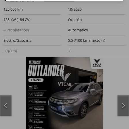
125.000 km
10/2020
135 kW (184 CV)
Ocasión
- (Propietarios)
Automático
Electro/Gasolina
5,5 l/100 km (mixto)
- (g/km)
-/-