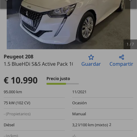
1
/
7
Peugeot 208
1.5 BlueHDi S&S Active Pack 100
Guardar
Compartir
Anterior
Sigu
€ 10.990
Precio justo
95.000 km
11/2021
75 kW (102 CV)
Ocasión
- (Propietarios)
Manual
Diésel
3,2 l/100 km (mixto)
- (g/km)
-/-