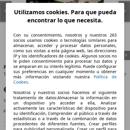
Utilizamos cookies. Para que pueda
encontrar lo que necesita.
Con su consentimiento, nosotros y nuestros 263
socios usamos cookies o tecnologías similares para
almacenar, acceder y procesar datos personales,
como sus visitas a esta página web, las direcciones
1
/
9
IP y los identificadores de cookies. Algunos socios no
le piden consentimiento para procesar tus datos y
se amparan en su interés legítimo. Puede configurar
Peugeot 2008
sus preferencias en cualquier momento u obtener
1.5BlueHDi S&S Active Pack 110
Guardar
Compartir
Anterior
Sigu
más información visitando nuestra
Política de
Cookies
.
€ 14.490
Buen precio
Nosotros y nuestros socios hacemos el siguiente
tratamiento de datos:Almacenar la información en
35.000 km
09/2022
un dispositivo y/o acceder a ella, Analizar
activamente las características del dispositivo para
81 kW (110 CV)
Ocasión
su identificación, Comprender al público a través de
estadísticas o a través de la combinación de datos
- (Propietarios)
Manual
procedentes de diferentes fuentes, Crear perfiles
para publicidad personalizada, Crear un perfil para