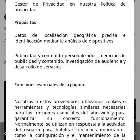
1.0 TSI Advance DSG 70kW
Guardar
Compartir
Anterior
Sigu
Gestor de Privacidad en nuestra Política de
privacidad.
€ 12.990
Buen precio
Propósitos
66.000 km
11/2019
Datos de localización geográfica precisa e
70 kW (95 CV)
Ocasión
identificación mediante análisis de dispositivos
- (Propietarios)
Automático
Publicidad y contenido personalizados, medición de
publicidad y contenido, investigación de audiencia y
Gasolina
4,6 l/100 km (mixto)
desarrollo de servicios
- (g/km)
-/-
Funciones esenciales de la página
Nosotros o estos proveedores utilizamos cookies o
herramientas y tecnologías similares necesarias
para las funciones esenciales del sitio web y para
garantizar su correcto funcionamiento.
Normalmente, se utilizan en respuesta a la actividad
del usuario para habilitar funciones importantes
como la configuración y el mantenimiento de la