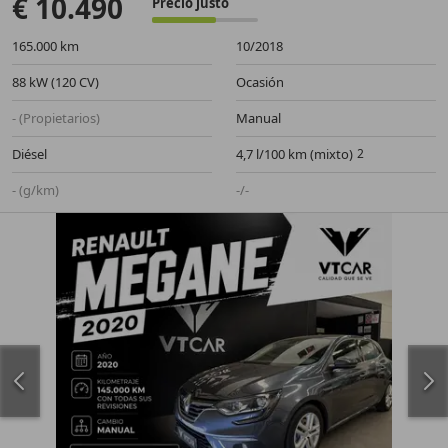
€ 10.490
Precio justo
165.000 km
10/2018
88 kW (120 CV)
Ocasión
- (Propietarios)
Manual
Diésel
4,7 l/100 km (mixto)
- (g/km)
-/-