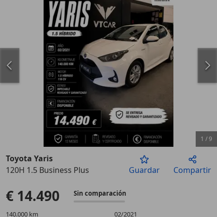
1
/
9
Toyota Yaris
120H 1.5 Business Plus
Guardar
Compartir
Anterior
Sigu
€ 14.490
Sin comparación
140.000 km
02/2021