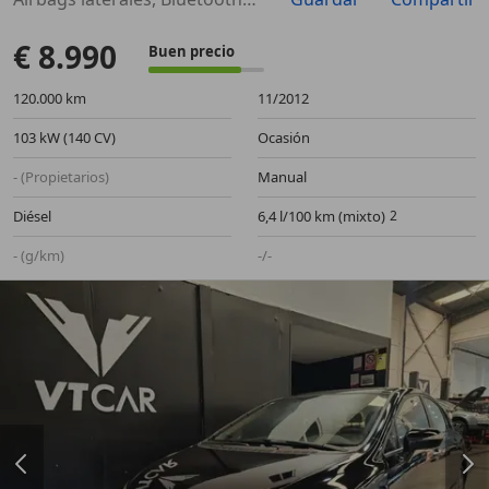
€ 8.990
Buen precio
120.000 km
11/2012
103 kW (140 CV)
Ocasión
- (Propietarios)
Manual
Diésel
6,4 l/100 km (mixto)
- (g/km)
-/-