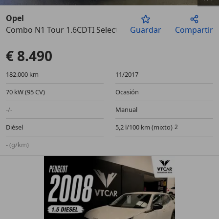
Opel
Combo N1 Tour 1.6CDTI Selective L1H1 95
Guardar
Compartir
Anterior
Sigu
€ 8.490
182.000 km
11/2017
70 kW (95 CV)
Ocasión
-/-
Manual
Diésel
5,2 l/100 km (mixto)
- (g/km)