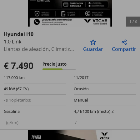
1
/
8
Hyundai i10
1.0 Link
Anterior
Sigu
Llantas de aleación, Climatizador, Faros antiniebla, Bluetooth, ISOFIX, USB, Retrovisores laterales eléctricos, Control de velocidad
Guardar
Compartir
€ 7.490
Precio justo
117.000 km
11/2017
49 kW (67 CV)
Ocasión
- (Propietarios)
Manual
Gasolina
4,7 l/100 km (mixto)
- (g/km)
-/-