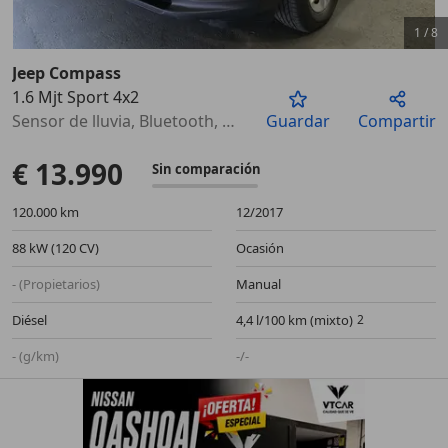
1
/
8
Jeep Compass
1.6 Mjt Sport 4x2
Anterior
Sigu
Sensor de lluvia, Bluetooth, ABS, Faros antiniebla, Cierre centralizado, USB, Airbags laterales
Guardar
Compartir
€ 13.990
Sin comparación
120.000 km
12/2017
88 kW (120 CV)
Ocasión
- (Propietarios)
Manual
Diésel
4,4 l/100 km (mixto)
- (g/km)
-/-