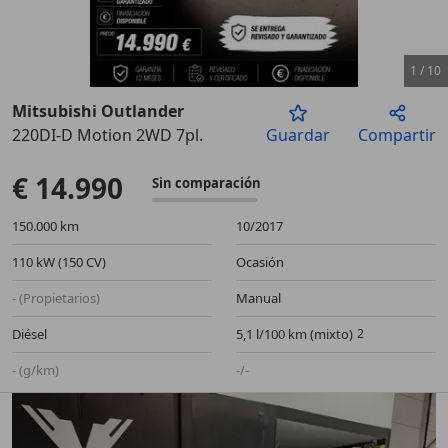
1
/
10
Mitsubishi Outlander
220DI-D Motion 2WD 7pl.
Guardar
Compartir
Anterior
Sigu
€ 14.990
Sin comparación
150.000 km
10/2017
110 kW (150 CV)
Ocasión
- (Propietarios)
Manual
Diésel
5,1 l/100 km (mixto)
- (g/km)
-/-