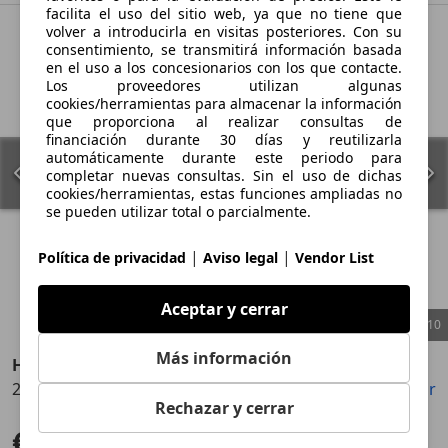
facilita el uso del sitio web, ya que no tiene que
volver a introducirla en visitas posteriores. Con su
consentimiento, se transmitirá información basada
en el uso a los concesionarios con los que contacte.
Los proveedores utilizan algunas
cookies/herramientas para almacenar la información
que proporciona al realizar consultas de
financiación durante 30 días y reutilizarla
automáticamente durante este periodo para
completar nuevas consultas. Sin el uso de dichas
cookies/herramientas, estas funciones ampliadas no
se pueden utilizar total o parcialmente.
|
|
Política de privacidad
Aviso legal
Vendor List
Aceptar y cerrar
1
/
10
Más información
Honda CR-V
2.0 i-MMD Executive 4x4
Guardar
Compartir
Anterior
Sigu
Rechazar y cerrar
€ 25.990
Sin comparación