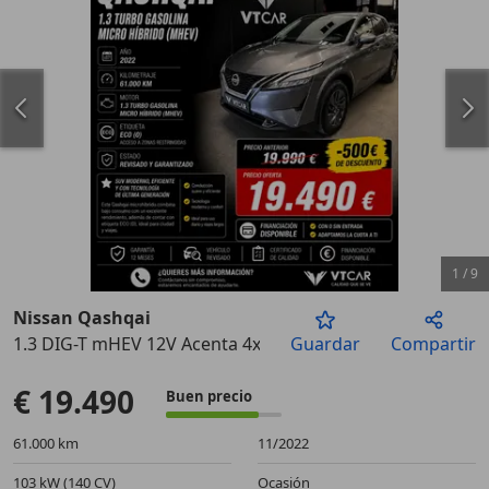
1
/
9
Nissan Qashqai
1.3 DIG-T mHEV 12V Acenta 4x2 103kW
Guardar
Compartir
Anterior
Sigu
€ 19.490
Buen precio
61.000 km
11/2022
103 kW (140 CV)
Ocasión