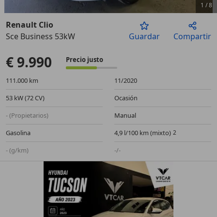
1
/
8
Renault Clio
Sce Business 53kW
Guardar
Compartir
Anterior
Sigu
€ 9.990
Precio justo
111.000 km
11/2020
53 kW (72 CV)
Ocasión
- (Propietarios)
Manual
Gasolina
4,9 l/100 km (mixto)
- (g/km)
-/-