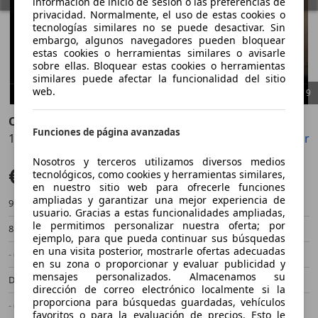
información de inicio de sesión o las preferencias de
privacidad. Normalmente, el uso de estas cookies o
tecnologías similares no se puede desactivar. Sin
embargo, algunos navegadores pueden bloquear
estas cookies o herramientas similares o avisarle
sobre ellas. Bloquear estas cookies o herramientas
similares puede afectar la funcionalidad del sitio
web.
1
/
9
Opel Astra
Funciones de página avanzadas
1.6CDTi S/S Dynamic 110
Guardar
Compartir
Anterior
Sigu
Nosotros y terceros utilizamos diversos medios
€ 10.490
Precio justo
tecnológicos, como cookies y herramientas similares,
en nuestro sitio web para ofrecerle funciones
ampliadas y garantizar una mejor experiencia de
91.000 km
10/2019
usuario. Gracias a estas funcionalidades ampliadas,
le permitimos personalizar nuestra oferta; por
81 kW (110 CV)
Ocasión
ejemplo, para que pueda continuar sus búsquedas
en una visita posterior, mostrarle ofertas adecuadas
- (Propietarios)
Manual
en su zona o proporcionar y evaluar publicidad y
mensajes personalizados. Almacenamos su
Diésel
3,7 l/100 km (mixto)
dirección de correo electrónico localmente si la
proporciona para búsquedas guardadas, vehículos
- (g/km)
-/-
favoritos o para la evaluación de precios. Esto le