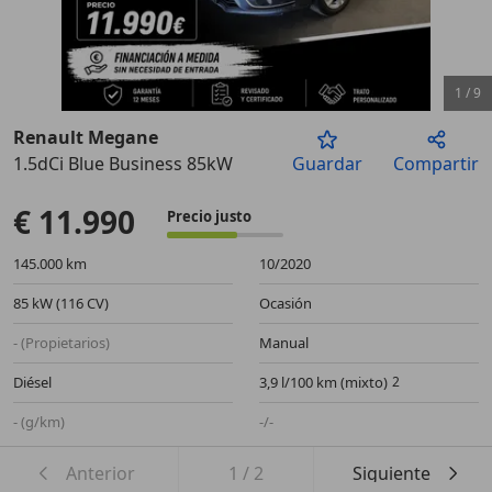
1
/
9
Renault Megane
1.5dCi Blue Business 85kW
Guardar
Compartir
Anterior
Sigu
€ 11.990
Precio justo
145.000 km
10/2020
85 kW (116 CV)
Ocasión
- (Propietarios)
Manual
Diésel
3,9 l/100 km (mixto)
- (g/km)
-/-
Anterior
1
/
2
Siguiente