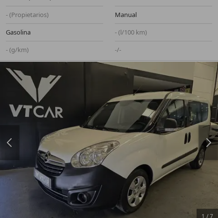
- (Propietarios)
Manual
Gasolina
- (l/100 km)
- (g/km)
-/-
1
/
7