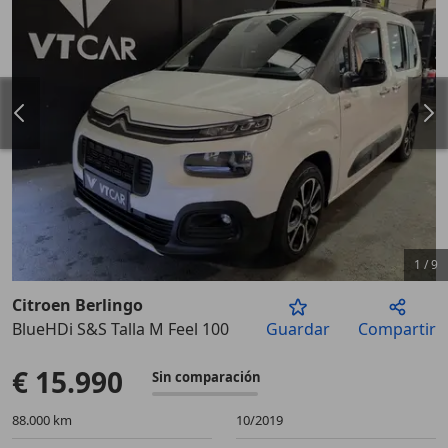
1
/
9
Citroen Berlingo
BlueHDi S&S Talla M Feel 100
Guardar
Compartir
Anterior
Sigu
€ 15.990
Sin comparación
88.000 km
10/2019