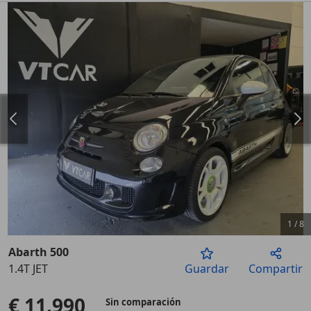
1
/
8
Abarth 500
1.4T JET
Guardar
Compartir
Anterior
Sigu
€ 11.990
Sin comparación