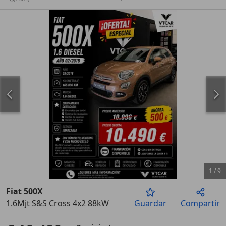
1
/
9
Fiat 500X
1.6Mjt S&S Cross 4x2 88kW
Guardar
Compartir
Anterior
Sigu