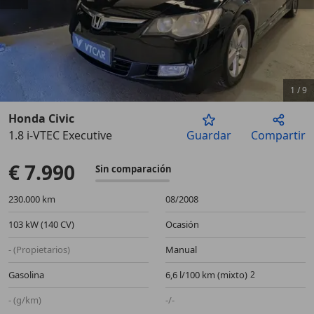
1
/
9
Honda Civic
1.8 i-VTEC Executive
Guardar
Compartir
Anterior
Sigu
€ 7.990
Sin comparación
230.000 km
08/2008
103 kW (140 CV)
Ocasión
- (Propietarios)
Manual
Gasolina
6,6 l/100 km (mixto)
- (g/km)
-/-