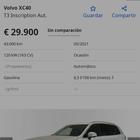
Volvo XC40
T3 Inscription Aut.
Guardar
Compartir
Anterior
Sigu
€ 29.900
Sin comparación
43.000 km
05/2021
120 kW (163 CV)
Ocasión
- (Propietarios)
Automático
Gasolina
6,5 l/100 km (mixto)
- (g/km)
-/-