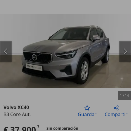
1
/
14
Volvo XC40
B3 Core Aut.
Guardar
Compartir
Anterior
Sigu
€ 37.900
Sin comparación