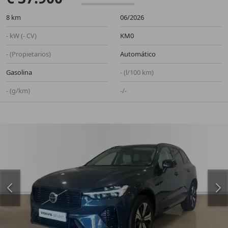
8 km
06/2026
- kW (- CV)
KM0
- (Propietarios)
Automático
Gasolina
- (l/100 km)
- (g/km)
-/-