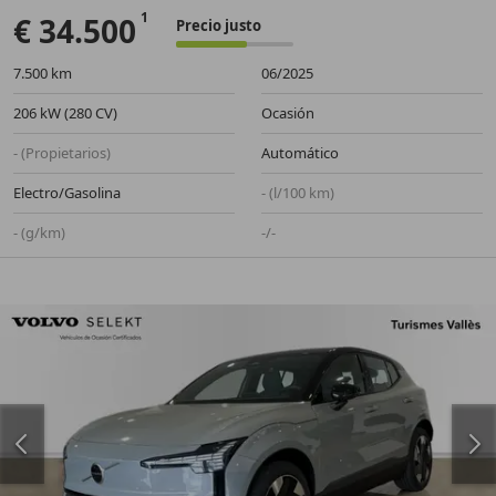
€ 34.500
Precio justo
7.500 km
06/2025
206 kW (280 CV)
Ocasión
- (Propietarios)
Automático
Electro/Gasolina
- (l/100 km)
- (g/km)
-/-