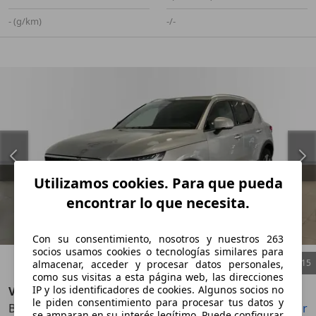
- (g/km)
-/-
Utilizamos cookies. Para que pueda
encontrar lo que necesita.
Con su consentimiento, nosotros y nuestros 263
socios usamos cookies o tecnologías similares para
1
/
15
almacenar, acceder y procesar datos personales,
como sus visitas a esta página web, las direcciones
IP y los identificadores de cookies. Algunos socios no
Volvo XC40
le piden consentimiento para procesar tus datos y
B3 Core Aut.
Guardar
Compartir
Anterior
Sigu
se amparan en su interés legítimo. Puede configurar