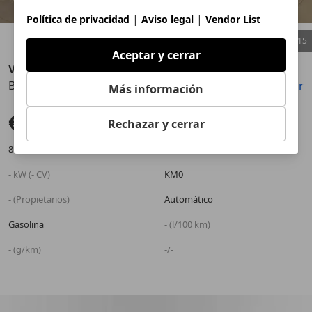
|
|
Política de privacidad
Aviso legal
Vendor List
1
/
15
Aceptar y cerrar
Volvo XC40
B3 Core Aut.
Guardar
Compartir
Anterior
Sigu
Más información
€ 37.900
Sin comparación
Rechazar y cerrar
8 km
06/2026
- kW (- CV)
KM0
- (Propietarios)
Automático
Gasolina
- (l/100 km)
- (g/km)
-/-