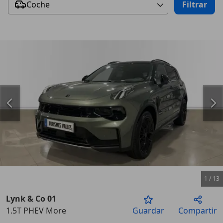
Coche
Filtrar
1
/
13
Lynk & Co 01
1.5T PHEV More
Guardar
Compartir
Anterior
Sigu