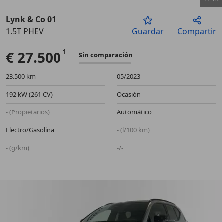
Lynk & Co 01
1.5T PHEV
Guardar
Compartir
Anterior
Sigu
€ 27.500
Sin comparación
23.500 km
05/2023
192 kW (261 CV)
Ocasión
- (Propietarios)
Automático
Electro/Gasolina
- (l/100 km)
- (g/km)
-/-