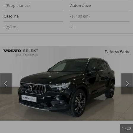
- (Propietarios)
Automático
Gasolina
- (l/100 km)
- (g/km)
-/-
1
/
20