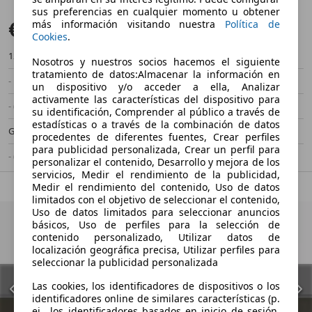
sus preferencias en cualquier momento u obtener
€ 34.900
más información visitando nuestra
Política de
Sin comparación
Cookies
.
12.200 km
05/2025
Nosotros y nuestros socios hacemos el siguiente
tratamiento de datos:Almacenar la información en
- kW (- CV)
Ocasión
un dispositivo y/o acceder a ella, Analizar
activamente las características del dispositivo para
- (Propietarios)
Automático
su identificación, Comprender al público a través de
estadísticas o a través de la combinación de datos
Gasolina
- (l/100 km)
procedentes de diferentes fuentes, Crear perfiles
para publicidad personalizada, Crear un perfil para
- (g/km)
-/-
personalizar el contenido, Desarrollo y mejora de los
servicios, Medir el rendimiento de la publicidad,
Medir el rendimiento del contenido, Uso de datos
limitados con el objetivo de seleccionar el contenido,
Uso de datos limitados para seleccionar anuncios
básicos, Uso de perfiles para la selección de
contenido personalizado, Utilizar datos de
localización geográfica precisa, Utilizar perfiles para
seleccionar la publicidad personalizada
Las cookies, los identificadores de dispositivos o los
identificadores online de similares características (p.
ej., los identificadores basados en inicio de sesión,