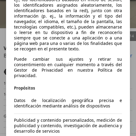
los identificadores asignados aleatoriamente, los
identificadores basados en la red), junto con otra
información (p. ej., la información y el tipo del
navegador, el idioma, el tamaño de la pantalla, las
tecnologías compatibles, etc.), pueden almacenarse
o leerse en tu dispositivo a fin de reconocerlo
1
/
14
siempre que se conecte a una aplicación o a una
página web para una o varias de los finalidades que
Volvo V60
se recogen en el presente texto.
B4 Core Aut.
Guardar
Compartir
Anterior
Sigu
Puede cambiar sus ajustes y retirar su
consentimiento en cualquier momento a través del
€ 37.900
Gestor de Privacidad en nuestra Política de
Precio justo
privacidad.
19.000 km
03/2025
Propósitos
145 kW (197 CV)
Ocasión
Datos de localización geográfica precisa e
- (Propietarios)
Automático
identificación mediante análisis de dispositivos
Gasolina
- (l/100 km)
Publicidad y contenido personalizados, medición de
publicidad y contenido, investigación de audiencia y
- (g/km)
-/-
desarrollo de servicios