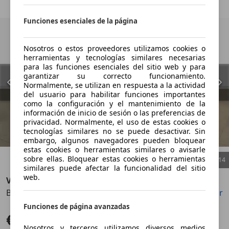
Funciones esenciales de la página
Nosotros o estos proveedores utilizamos cookies o
herramientas y tecnologías similares necesarias
para las funciones esenciales del sitio web y para
garantizar su correcto funcionamiento.
Normalmente, se utilizan en respuesta a la actividad
del usuario para habilitar funciones importantes
como la configuración y el mantenimiento de la
información de inicio de sesión o las preferencias de
privacidad. Normalmente, el uso de estas cookies o
tecnologías similares no se puede desactivar. Sin
embargo, algunos navegadores pueden bloquear
estas cookies o herramientas similares o avisarle
sobre ellas. Bloquear estas cookies o herramientas
1
/
14
similares puede afectar la funcionalidad del sitio
web.
Volvo XC40
B3 Core Aut.
Guardar
Compartir
Anterior
Sigu
Funciones de página avanzadas
€ 37.900
Sin comparación
Nosotros y terceros utilizamos diversos medios