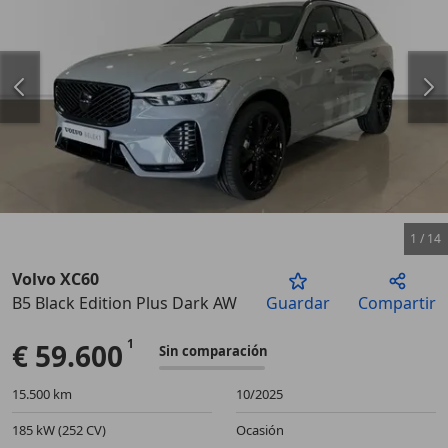
1
/
14
Volvo XC60
B5 Black Edition Plus Dark AWD Aut.
Guardar
Compartir
Anterior
Sigu
€ 59.600
Sin comparación
15.500 km
10/2025
185 kW (252 CV)
Ocasión