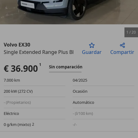
1
/
20
Volvo EX30
Single Extended Range Plus Black Edition RWD
Guardar
Compartir
Anterior
Sigu
€ 36.900
Sin comparación
7.000 km
04/2025
200 kW (272 CV)
Ocasión
- (Propietarios)
Automático
Eléctrico
- (l/100 km)
0 g/km (mixto)
-/-