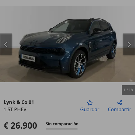
1
/
18
Lynk & Co 01
1.5T PHEV
Guardar
Compartir
Anterior
Sigu
€ 26.900
Sin comparación