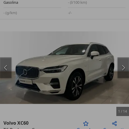
Gasolina
- (l/100 km)
- (g/km)
-/-
1
/
14
Volvo XC60