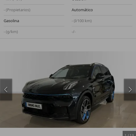
- (Propietarios)
Automático
Gasolina
- (l/100 km)
- (g/km)
-/-
1
/
13