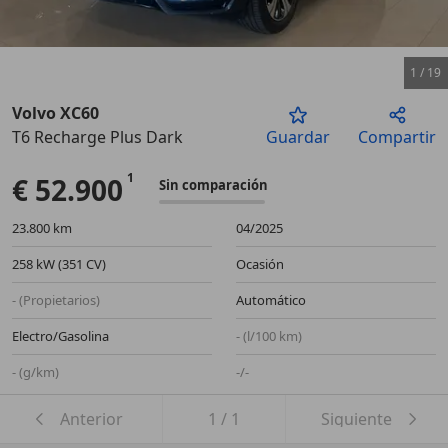
1
/
19
Volvo XC60
T6 Recharge Plus Dark
Guardar
Compartir
Anterior
Sigu
€ 52.900
Sin comparación
23.800 km
04/2025
258 kW (351 CV)
Ocasión
- (Propietarios)
Automático
Electro/Gasolina
- (l/100 km)
- (g/km)
-/-
Anterior
1
/
1
Siguiente