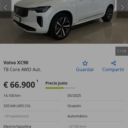
1
/
14
Volvo XC90
T8 Core AWD Aut.
Guardar
Compartir
Anterior
Sigu
€ 66.900
Precio justo
14.100 km
05/2025
335 kW (455 CV)
Ocasión
- (Propietarios)
Automático
Electro/Gasolina
- (l/100 km)