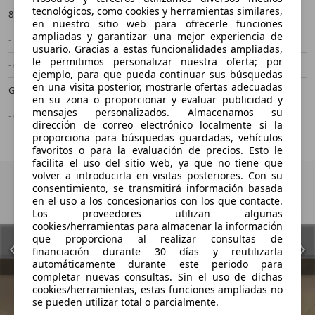
tecnológicos, como cookies y herramientas similares,
8 km
06/2026
en nuestro sitio web para ofrecerle funciones
ampliadas y garantizar una mejor experiencia de
- kW (- CV)
KM0
usuario. Gracias a estas funcionalidades ampliadas,
le permitimos personalizar nuestra oferta; por
- (Propietarios)
Automático
ejemplo, para que pueda continuar sus búsquedas
en una visita posterior, mostrarle ofertas adecuadas
Gasolina
- (l/100 km)
en su zona o proporcionar y evaluar publicidad y
mensajes personalizados. Almacenamos su
- (g/km)
-/-
dirección de correo electrónico localmente si la
proporciona para búsquedas guardadas, vehículos
favoritos o para la evaluación de precios. Esto le
facilita el uso del sitio web, ya que no tiene que
volver a introducirla en visitas posteriores. Con su
consentimiento, se transmitirá información basada
en el uso a los concesionarios con los que contacte.
Los proveedores utilizan algunas
cookies/herramientas para almacenar la información
que proporciona al realizar consultas de
financiación durante 30 días y reutilizarla
automáticamente durante este periodo para
completar nuevas consultas. Sin el uso de dichas
cookies/herramientas, estas funciones ampliadas no
se pueden utilizar total o parcialmente.