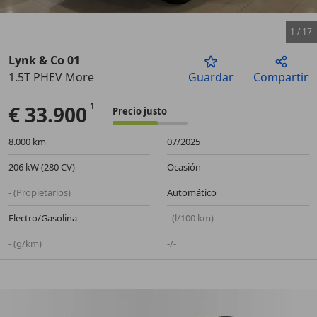
1
/
17
Lynk & Co 01
1.5T PHEV More
Guardar
Compartir
Anterior
Sigu
€ 33.900
Precio justo
8.000 km
07/2025
206 kW (280 CV)
Ocasión
- (Propietarios)
Automático
Electro/Gasolina
- (l/100 km)
- (g/km)
-/-