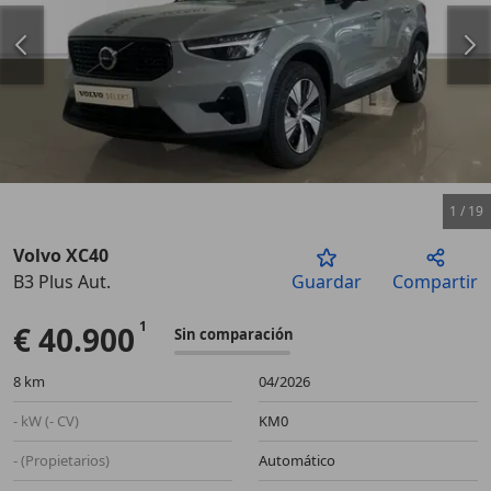
1
/
19
Volvo XC40
B3 Plus Aut.
Guardar
Compartir
Anterior
Sigu
€ 40.900
Sin comparación
8 km
04/2026
- kW (- CV)
KM0
- (Propietarios)
Automático