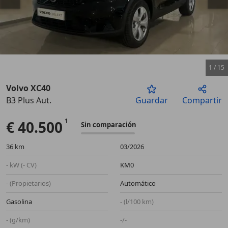
1
/
15
Volvo XC40
B3 Plus Aut.
Guardar
Compartir
Anterior
Sigu
€ 40.500
Sin comparación
36 km
03/2026
- kW (- CV)
KM0
- (Propietarios)
Automático
Gasolina
- (l/100 km)
- (g/km)
-/-