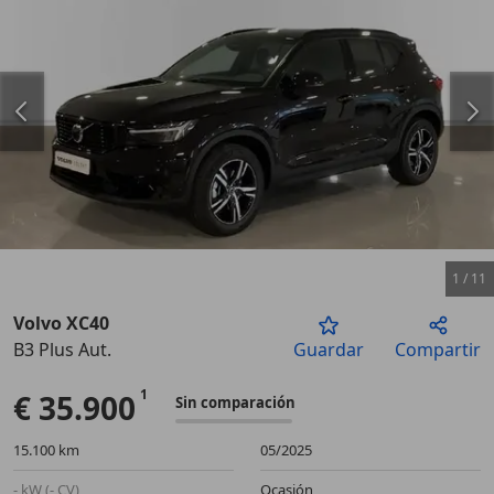
1
/
11
Volvo XC40
B3 Plus Aut.
Guardar
Compartir
Anterior
Sigu
€ 35.900
Sin comparación
15.100 km
05/2025
- kW (- CV)
Ocasión