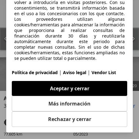
volver a introducirla en visitas posteriores. Con su
consentimiento, se transmitirá información basada
en el uso a los concesionarios con los que contacte.
Los proveedores utilizan algunas
cookies/herramientas para almacenar la información
que proporciona al realizar consultas de
financiación durante 30 días y reutilizarla
automáticamente durante este periodo para
completar nuevas consultas. Sin el uso de dichas
cookies/herramientas, estas funciones ampliadas no
se pueden utilizar total o parcialmente.
|
|
Política de privacidad
Aviso legal
Vendor List
1
/
20
Aceptar y cerrar
Audi Q3
Más información
35 TFSI Advanced S tronic
Guardar
Compartir
Anterior
Sigu
Rechazar y cerrar
€ 28.900
Súper oferta
77.605 km
05/2023