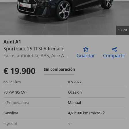
1
/
20
Audi A1
Sportback 25 TFSI Adrenalin
Anterior
Sigu
Faros antiniebla, ABS, Aire Acondicionado, Retrovisores laterales eléctricos, Bluetooth
Guardar
Compartir
€ 19.900
Sin comparación
66.353 km
07/2022
70 kW (95 CV)
Ocasión
- (Propietarios)
Manual
Gasolina
4,6 l/100 km (mixto)
- (g/km)
-/-