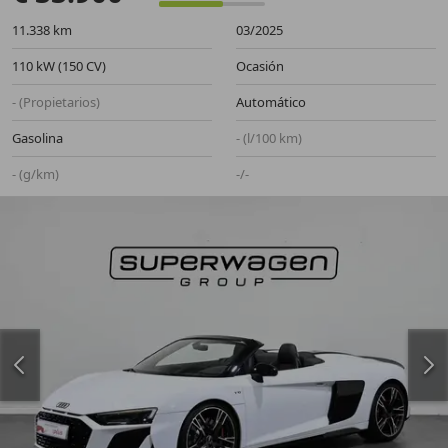
11.338 km
03/2025
110 kW (150 CV)
Ocasión
- (Propietarios)
Automático
Gasolina
- (l/100 km)
- (g/km)
-/-