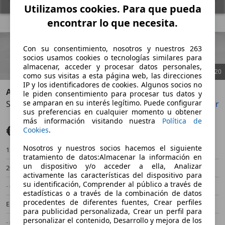
Utilizamos cookies. Para que pueda
encontrar lo que necesita.
Con su consentimiento, nosotros y nuestros 263
socios usamos cookies o tecnologías similares para
almacenar, acceder y procesar datos personales,
1
/
20
como sus visitas a esta página web, las direcciones
IP y los identificadores de cookies. Algunos socios no
Audi Q3
le piden consentimiento para procesar tus datos y
se amparan en su interés legítimo. Puede configurar
Sportback e-hybrid Launch Edition S tronic 200kW
Guardar
Compartir
Anterior
Sigu
sus preferencias en cualquier momento u obtener
más información visitando nuestra
Política de
€ 62.900
Sin comparación
Cookies
.
Nosotros y nuestros socios hacemos el siguiente
15.200 km
01/2026
tratamiento de datos:Almacenar la información en
un dispositivo y/o acceder a ella, Analizar
200 kW (272 CV)
Ocasión
activamente las características del dispositivo para
su identificación, Comprender al público a través de
- (Propietarios)
Automático
estadísticas o a través de la combinación de datos
procedentes de diferentes fuentes, Crear perfiles
Electro/Gasolina
- (l/100 km)
para publicidad personalizada, Crear un perfil para
personalizar el contenido, Desarrollo y mejora de los
- (g/km)
-/-