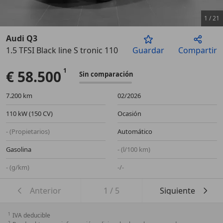
1
/
21
Audi Q3
1.5 TFSI Black line S tronic 110kW
Guardar
Compartir
Anterior
Sigu
€ 58.500
Sin comparación
7.200 km
02/2026
110 kW (150 CV)
Ocasión
- (Propietarios)
Automático
Gasolina
- (l/100 km)
- (g/km)
-/-
Anterior
1
/
5
Siguiente
1
IVA deducible
2