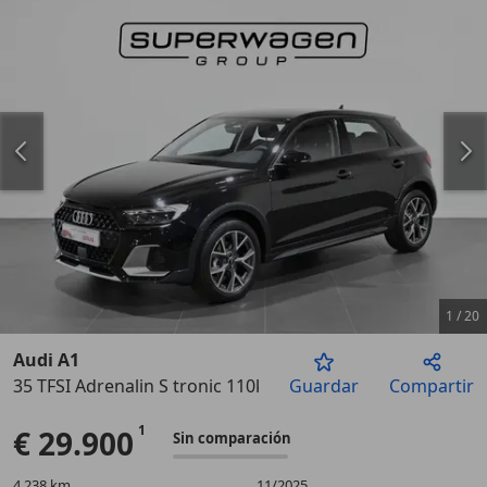
1
/
20
Audi A1
35 TFSI Adrenalin S tronic 110kW
Guardar
Compartir
Anterior
Sigu
€ 29.900
Sin comparación
4.238 km
11/2025