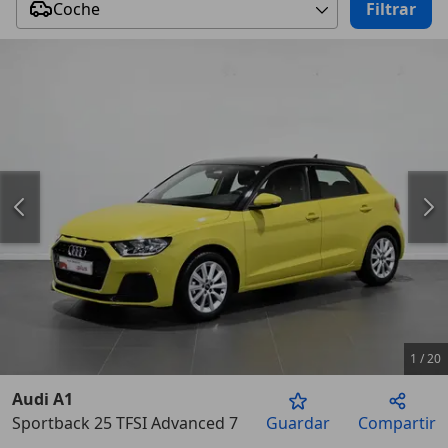
Coche
Filtrar
1
/
20
Audi A1
Sportback 25 TFSI Advanced 70kW
Guardar
Compartir
Anterior
Sigu