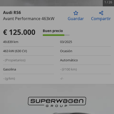
1
/
26
Audi RS6
Avant Performance 463kW
Guardar
Compartir
Anterior
Sigu
€ 125.000
Buen precio
49.839 km
03/2025
463 kW (630 CV)
Ocasión
- (Propietarios)
Automático
Gasolina
- (l/100 km)
- (g/km)
-/-