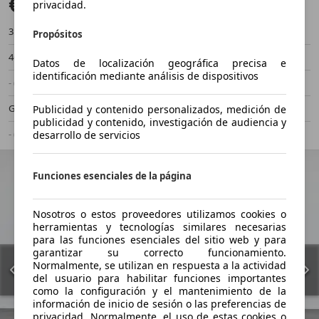
€ 249.900
Sin comparación
privacidad.
3.011 km
04/2025
Propósitos
463 kW (630 CV)
Demostración
Datos de localización geográfica precisa e
identificación mediante análisis de dispositivos
- (Propietarios)
Automático
Gasolina
- (l/100 km)
Publicidad y contenido personalizados, medición de
publicidad y contenido, investigación de audiencia y
- (g/km)
-/-
desarrollo de servicios
Funciones esenciales de la página
Nosotros o estos proveedores utilizamos cookies o
herramientas y tecnologías similares necesarias
para las funciones esenciales del sitio web y para
garantizar su correcto funcionamiento.
Normalmente, se utilizan en respuesta a la actividad
del usuario para habilitar funciones importantes
como la configuración y el mantenimiento de la
información de inicio de sesión o las preferencias de
privacidad. Normalmente, el uso de estas cookies o