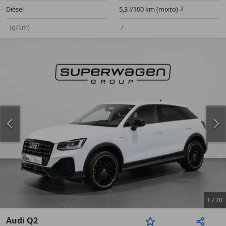
Diésel
5,3 l/100 km (mixto)
- (g/km)
-/-
1
/
20
Audi Q2