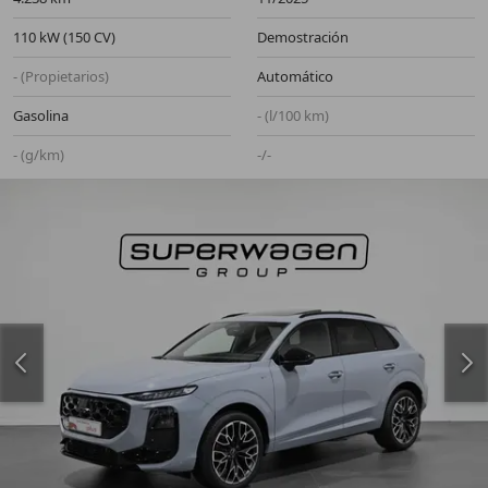
110 kW (150 CV)
Demostración
- (Propietarios)
Automático
Gasolina
- (l/100 km)
- (g/km)
-/-