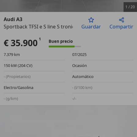
1
/
20
Audi A3
Sportback TFSI e S line S tronic 150kW
Guardar
Compartir
Anterior
Sigu
€ 35.900
Buen precio
7.379 km
07/2025
150 kW (204 CV)
Ocasión
- (Propietarios)
Automático
Electro/Gasolina
- (l/100 km)
- (g/km)
-/-