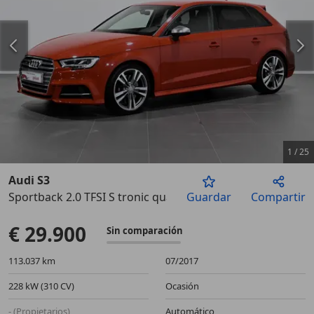
1
/
25
Audi S3
Sportback 2.0 TFSI S tronic quattro 228kW
Guardar
Compartir
Anterior
Sigu
€ 29.900
Sin comparación
113.037 km
07/2017
228 kW (310 CV)
Ocasión
- (Propietarios)
Automático