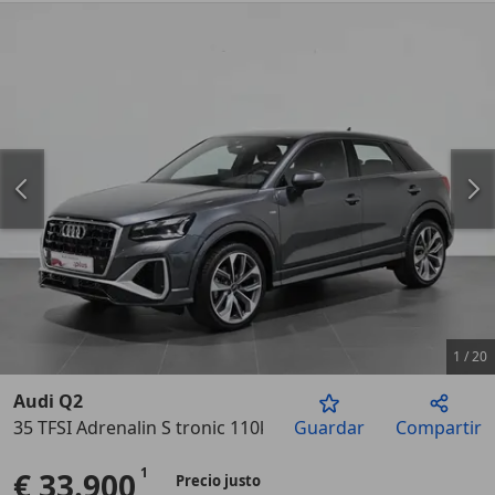
1
/
20
Audi Q2
35 TFSI Adrenalin S tronic 110kW
Guardar
Compartir
Anterior
Sigu
€ 33.900
Precio justo