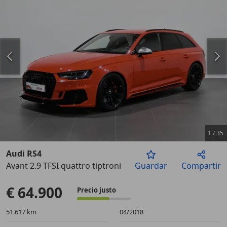
1
/
35
Audi RS4
Avant 2.9 TFSI quattro tiptronic
Guardar
Compartir
Anterior
Sigu
€ 64.900
Precio justo
51.617 km
04/2018