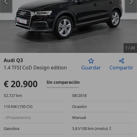
1
/
20
Audi Q3
1.4 TFSI CoD Design edition
Guardar
Compartir
Anterior
Sigu
€ 20.900
Sin comparación
52.727 km
08/2018
110 kW (150 CV)
Ocasión
- (Propietarios)
Manual
Gasolina
5,8 l/100 km (mixto)