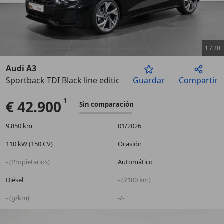
1
/
20
Audi A3
Sportback TDI Black line edition S tronic 110kW
Guardar
Compartir
Anterior
Sigu
€ 42.900
Sin comparación
9.850 km
01/2026
110 kW (150 CV)
Ocasión
- (Propietarios)
Automático
Diésel
- (l/100 km)
- (g/km)
-/-