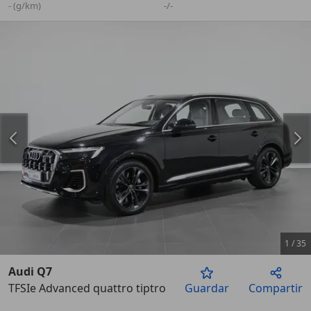
- (g/km)
-/-
1
/
35
Audi Q7
TFSIe Advanced quattro tiptronic 290kW
Guardar
Compartir
Anterior
Sigu