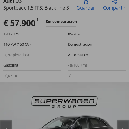
Audi Q3
Sportback 1.5 TFSI Black line S tronic 110kW
Guardar
Compartir
Anterior
Sigu
€ 57.900
Sin comparación
1.412 km
05/2026
110 kW (150 CV)
Demostración
- (Propietarios)
Automático
Gasolina
- (l/100 km)
- (g/km)
-/-