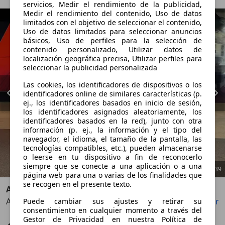
servicios, Medir el rendimiento de la publicidad,
Medir el rendimiento del contenido, Uso de datos
limitados con el objetivo de seleccionar el contenido,
Uso de datos limitados para seleccionar anuncios
básicos, Uso de perfiles para la selección de
contenido personalizado, Utilizar datos de
localización geográfica precisa, Utilizar perfiles para
seleccionar la publicidad personalizada
Las cookies, los identificadores de dispositivos o los
identificadores online de similares características (p.
ej., los identificadores basados en inicio de sesión,
los identificadores asignados aleatoriamente, los
identificadores basados en la red), junto con otra
información (p. ej., la información y el tipo del
navegador, el idioma, el tamaño de la pantalla, las
tecnologías compatibles, etc.), pueden almacenarse
o leerse en tu dispositivo a fin de reconocerlo
siempre que se conecte a una aplicación o a una
1
/
39
página web para una o varias de los finalidades que
se recogen en el presente texto.
Audi RS6
Avant Performance 463kW
Guardar
Compartir
Puede cambiar sus ajustes y retirar su
Anterior
Sigu
consentimiento en cualquier momento a través del
Gestor de Privacidad en nuestra Política de