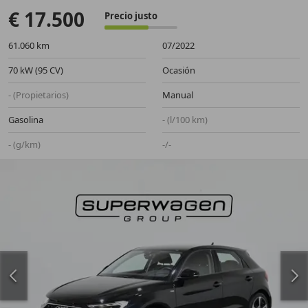
€ 17.500
Precio justo
61.060 km
07/2022
70 kW (95 CV)
Ocasión
- (Propietarios)
Manual
Gasolina
- (l/100 km)
- (g/km)
-/-