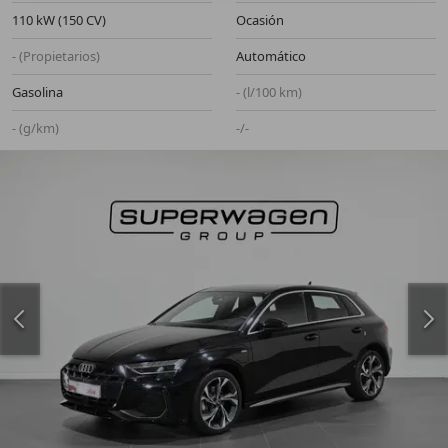
110 kW (150 CV)
Ocasión
- (Propietarios)
Automático
Gasolina
- (l/100 km)
- (g/km)
-/-