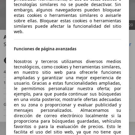
tecnologías similares no se puede desactivar. Sin
embargo, algunos navegadores pueden bloquear
estas cookies o herramientas similares o avisarle
sobre ellas. Bloquear estas cookies o herramientas
1
/
20
similares puede afectar la funcionalidad del sitio
web.
Audi A3
Sportback TFSI Black line edition S tronic 110kW
Guardar
Compartir
Anterior
Sigu
Funciones de página avanzadas
€ 42.900
Sin comparación
Nosotros y terceros utilizamos diversos medios
tecnológicos, como cookies y herramientas similares,
4.900 km
01/2026
en nuestro sitio web para ofrecerle funciones
ampliadas y garantizar una mejor experiencia de
110 kW (150 CV)
Demostración
usuario. Gracias a estas funcionalidades ampliadas,
le permitimos personalizar nuestra oferta; por
- (Propietarios)
Automático
ejemplo, para que pueda continuar sus búsquedas
en una visita posterior, mostrarle ofertas adecuadas
Gasolina
- (l/100 km)
en su zona o proporcionar y evaluar publicidad y
mensajes personalizados. Almacenamos su
- (g/km)
-/-
dirección de correo electrónico localmente si la
proporciona para búsquedas guardadas, vehículos
favoritos o para la evaluación de precios. Esto le
facilita el uso del sitio web, ya que no tiene que