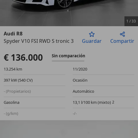
1
/
33
Audi R8
Spyder V10 FSI RWD S tronic 397kW
Guardar
Compartir
Anterior
Sigu
€ 136.000
Sin comparación
13.254 km
11/2020
397 kW (540 CV)
Ocasión
- (Propietarios)
Automático
Gasolina
13,1 l/100 km (mixto)
- (g/km)
-/-