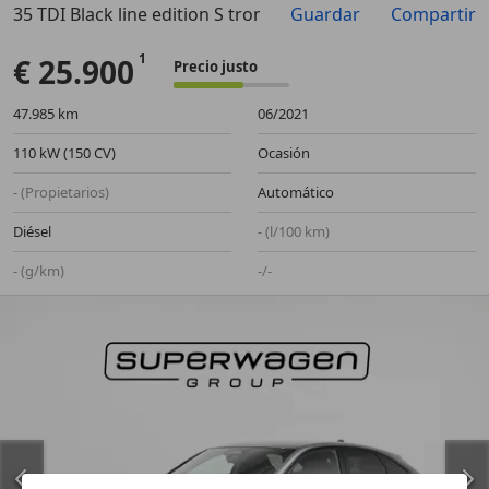
35 TDI Black line edition S tronic 110kW
Guardar
Compartir
Anterior
Sigu
€ 25.900
Precio justo
47.985 km
06/2021
110 kW (150 CV)
Ocasión
- (Propietarios)
Automático
Diésel
- (l/100 km)
- (g/km)
-/-