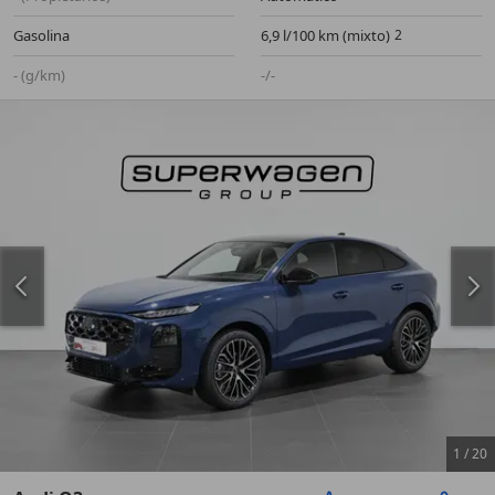
Gasolina
6,9 l/100 km (mixto)
- (g/km)
-/-
1
/
20