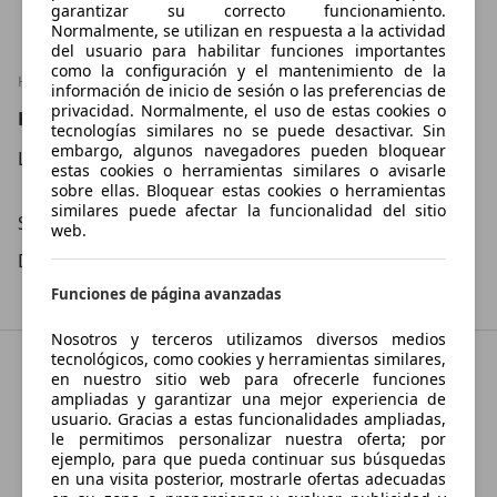
Mostrar número
garantizar su correcto funcionamiento.
Normalmente, se utilizan en respuesta a la actividad
del usuario para habilitar funciones importantes
como la configuración y el mantenimiento de la
HORARIO
información de inicio de sesión o las preferencias de
privacidad. Normalmente, el uso de estas cookies o
Horario
tecnologías similares no se puede desactivar. Sin
embargo, algunos navegadores pueden bloquear
Lu – Vi
09:30
–
13:30
Hora
estas cookies o herramientas similares o avisarle
16:00
–
20:00
Hora
sobre ellas. Bloquear estas cookies o herramientas
similares puede afectar la funcionalidad del sitio
Sá
10:00
–
13:00
Hora
web.
Do
Cerrado
Funciones de página avanzadas
Nosotros y terceros utilizamos diversos medios
tecnológicos, como cookies y herramientas similares,
en nuestro sitio web para ofrecerle funciones
ampliadas y garantizar una mejor experiencia de
usuario. Gracias a estas funcionalidades ampliadas,
le permitimos personalizar nuestra oferta; por
ejemplo, para que pueda continuar sus búsquedas
en una visita posterior, mostrarle ofertas adecuadas