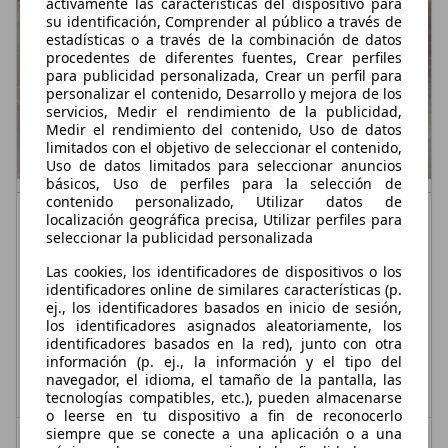
activamente las características del dispositivo para
su identificación, Comprender al público a través de
estadísticas o a través de la combinación de datos
procedentes de diferentes fuentes, Crear perfiles
para publicidad personalizada, Crear un perfil para
personalizar el contenido, Desarrollo y mejora de los
servicios, Medir el rendimiento de la publicidad,
Medir el rendimiento del contenido, Uso de datos
limitados con el objetivo de seleccionar el contenido,
Uso de datos limitados para seleccionar anuncios
básicos, Uso de perfiles para la selección de
contenido personalizado, Utilizar datos de
Volkswagen Golf
2.0TDI CR BMT GTD 184
localización geográfica precisa, Utilizar perfiles para
seleccionar la publicidad personalizada
€ 16.900,-
Las cookies, los identificadores de dispositivos o los
141.000 km
12/2015
identificadores online de similares características (p.
ej., los identificadores basados en inicio de sesión,
135 kW (184 CV)
Ocasión
los identificadores asignados aleatoriamente, los
identificadores basados en la red), junto con otra
- (Propietarios)
Diésel
información (p. ej., la información y el tipo del
navegador, el idioma, el tamaño de la pantalla, las
4,2 l/100 km (mixto)
1
- (g/km)
tecnologías compatibles, etc.), pueden almacenarse
o leerse en tu dispositivo a fin de reconocerlo
siempre que se conecte a una aplicación o a una
Vendedor,
ES-39009 SANTANDER