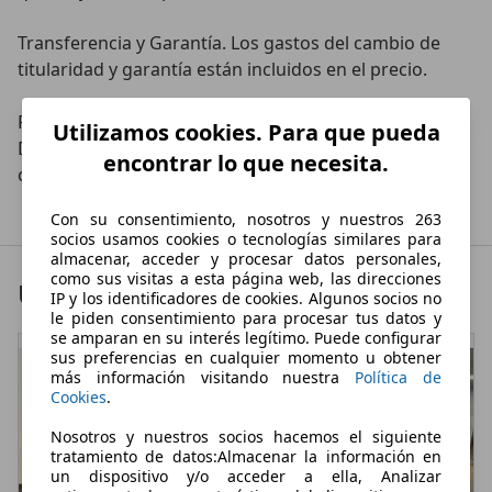
Transferencia y Garantía. Los gastos del cambio de 
titularidad y garantía están incluidos en el precio.

Parking disponible para nuestros clientes.

Utilizamos cookies. Para que pueda
Dirección,

encontrar lo que necesita.
c/ Castilla, 60 • 39009 • Santander

Con su consentimiento, nosotros y nuestros 263
socios usamos cookies o tecnologías similares para
almacenar, acceder y procesar datos personales,
como sus visitas a esta página web, las direcciones
Últimas ofertas
IP y los identificadores de cookies. Algunos socios no
le piden consentimiento para procesar tus datos y
se amparan en su interés legítimo. Puede configurar
sus preferencias en cualquier momento u obtener
más información visitando nuestra
Política de
Cookies
.
Nosotros y nuestros socios hacemos el siguiente
tratamiento de datos:Almacenar la información en
un dispositivo y/o acceder a ella, Analizar