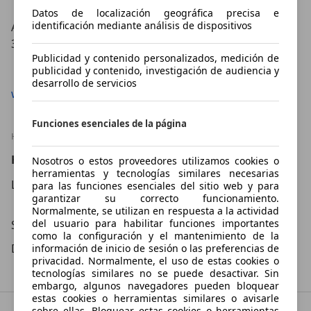
Datos de localización geográfica precisa e
identificación mediante análisis de dispositivos
AVENIDA DE VIGO, 131
36214 VIGO
Publicidad y contenido personalizados, medición de
Mostrar número
publicidad y contenido, investigación de audiencia y
desarrollo de servicios
www.mourentemotor.es
Funciones esenciales de la página
HORARIO
Horario
Nosotros o estos proveedores utilizamos cookies o
herramientas y tecnologías similares necesarias
Lu – Vi
09:00
–
13:30
Hora
para las funciones esenciales del sitio web y para
garantizar su correcto funcionamiento.
16:00
–
20:00
Hora
Normalmente, se utilizan en respuesta a la actividad
del usuario para habilitar funciones importantes
Sá
10:00
–
14:00
Hora
como la configuración y el mantenimiento de la
Do
Cerrado
información de inicio de sesión o las preferencias de
privacidad. Normalmente, el uso de estas cookies o
tecnologías similares no se puede desactivar. Sin
embargo, algunos navegadores pueden bloquear
estas cookies o herramientas similares o avisarle
sobre ellas. Bloquear estas cookies o herramientas