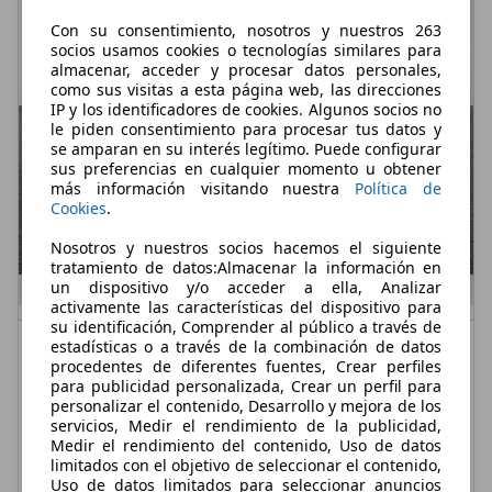
Con su consentimiento, nosotros y nuestros 263
socios usamos cookies o tecnologías similares para
almacenar, acceder y procesar datos personales,
como sus visitas a esta página web, las direcciones
IP y los identificadores de cookies. Algunos socios no
le piden consentimiento para procesar tus datos y
se amparan en su interés legítimo. Puede configurar
sus preferencias en cualquier momento u obtener
más información visitando nuestra
Política de
Cookies
.
Nosotros y nuestros socios hacemos el siguiente
tratamiento de datos:Almacenar la información en
un dispositivo y/o acceder a ella, Analizar
activamente las características del dispositivo para
su identificación, Comprender al público a través de
Skoda Kamiq
1.0 TSI Monte Carlo DSG7 85kW
estadísticas o a través de la combinación de datos
procedentes de diferentes fuentes, Crear perfiles
€ 25.800,-
para publicidad personalizada, Crear un perfil para
personalizar el contenido, Desarrollo y mejora de los
4.000 km
02/2026
servicios, Medir el rendimiento de la publicidad,
Medir el rendimiento del contenido, Uso de datos
85 kW (116 CV)
Demostración
limitados con el objetivo de seleccionar el contenido,
Uso de datos limitados para seleccionar anuncios