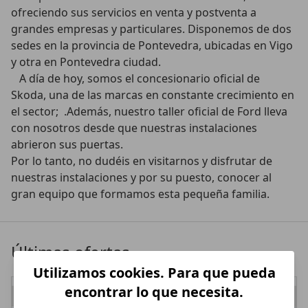
ofreciendo sus servicios en venta y postventa a 
grandes empresas y particulares. Disponemos de dos 
sedes en la provincia de Pontevedra, ubicadas en Vigo 
y otra en Pontevedra ciudad.

   A día de hoy, somos el concesionario oficial de 
Skoda, una de las marcas en constante crecimiento en 
el sector;  .Además, nuestro taller oficial de Ford lleva 
con nosotros desde que nuestras instalaciones 
abrieron sus puertas.

Por lo tanto, no dudéis en visitarnos y disfrutar de 
nuestras instalaciones y por su puesto, conocer al 
gran equipo que formamos esta pequeña familia. 
Últimas ofertas
Utilizamos cookies. Para que pueda
encontrar lo que necesita.