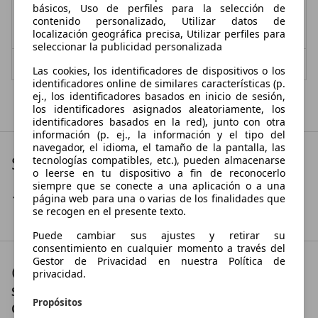
- (Propietarios)
Gasolina
básicos, Uso de perfiles para la selección de
contenido personalizado, Utilizar datos de
0,0 l/100 km (mixto)
1
- (g/km)
localización geográfica precisa, Utilizar perfiles para
seleccionar la publicidad personalizada
Vendedor,
ES-36214 VIGO
Las cookies, los identificadores de dispositivos o los
identificadores online de similares características (p.
ej., los identificadores basados en inicio de sesión,
Mostrar todas las últimas ofertas
los identificadores asignados aleatoriamente, los
identificadores basados en la red), junto con otra
información (p. ej., la información y el tipo del
navegador, el idioma, el tamaño de la pantalla, las
Servicios
tecnologías compatibles, etc.), pueden almacenarse
o leerse en tu dispositivo a fin de reconocerlo
siempre que se conecte a una aplicación o a una
Venta telefónica
página web para una o varias de los finalidades que
se recogen en el presente texto.
Puede cambiar sus ajustes y retirar su
consentimiento en cualquier momento a través del
Gestor de Privacidad en nuestra Política de
Contacto
privacidad.
SKODA MOURENTE MOTOR PONTEVEDRA
Propósitos
Contáctanos en: