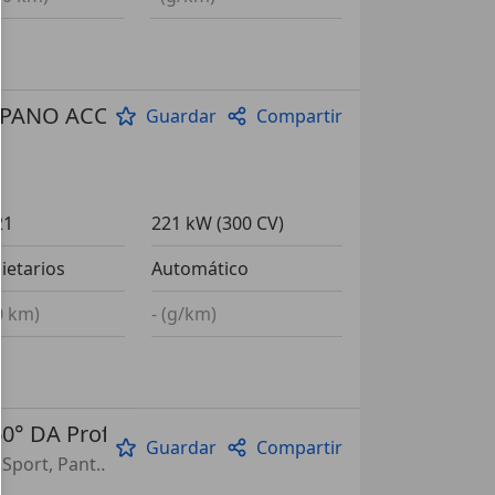
 PANO ACC Komfortz.
Guardar
Compartir
21
221 kW (300 CV)
ietarios
Automático
00 km)
- (g/km)
0° DA Prof.
Guardar
Compartir
Sistema de sonido, Asistente de luz de carretera, 4WD, Paquete Sport, Pantalla frontal, Iluminación ambiental, Airbag acompañante, Luces de carretera antideslumbrantes