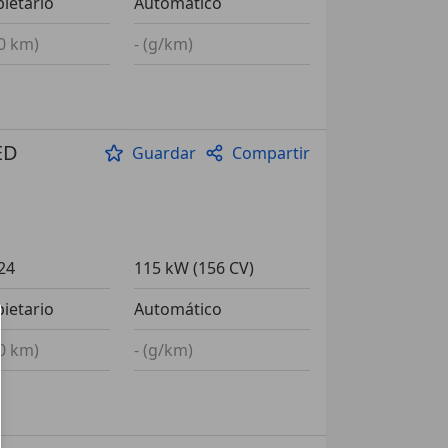
pietario
Automático
00 km)
- (g/km)
ED
Guardar
Compartir
24
115 kW (156 CV)
pietario
Automático
00 km)
- (g/km)