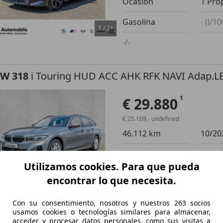
Ocasión
1 Pro
Gasolina
- (l/1
1
/
21
-/-
W 318
i Touring HUD ACC AHK RFK NAVI Adap.L
€ 29.880
€ 25.109,- undefined
46.112 km
10/20
Ocasión
1 Pro
Utilizamos cookies. Para que pueda
Gasolina
- (l/1
encontrar lo que necesita.
1
/
20
-/-
Con su consentimiento, nosotros y nuestros 263 socios
usamos cookies o tecnologías similares para almacenar,
acceder y procesar datos personales, como sus visitas a