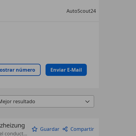
AutoScout24
ostrar número
Enviar E-Mail
tzheizung
Guardar
Compartir
Cambio de levas en volante, Cámara de aparcamiento, Airbag del conductor, Navegador, Portón trasero électrique, MP3, Faros de LED, Llantas de aleación