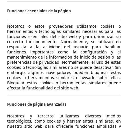
1
/
21
-/-
Funciones esenciales de la página
Nosotros o estos proveedores utilizamos cookies o
nd Rover Range Rover Velar
Luftfederung HUD
herramientas y tecnologías similares necesarias para las
funciones esenciales del sitio web y para garantizar su
correcto funcionamiento. Normalmente, se utilizan en
€ 37.900
respuesta a la actividad del usuario para habilitar
funciones importantes como la configuración y el
mantenimiento de la información de inicio de sesión o las
88.797 km
03/20
preferencias de privacidad. Normalmente, el uso de estas
cookies o tecnologías similares no se puede desactivar. Sin
Ocasión
2 Prop
embargo, algunos navegadores pueden bloquear estas
cookies o herramientas similares o avisarle sobre ellas.
Diésel
- (l/1
Bloquear estas cookies o herramientas similares puede
afectar la funcionalidad del sitio web.
1
/
22
-/-
Funciones de página avanzadas
W M3
Competition M xDrive M Sport H/K ACC 36
Nosotros y terceros utilizamos diversos medios
tecnológicos, como cookies y herramientas similares, en
nuestro sitio web para ofrecerle funciones ampliadas y