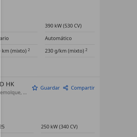
390 kW (530 CV)
ario
Automático
0 km (mixto)
230 g/km (mixto)
ED HK
Guardar
Compartir
Paquete Sport, Techo panorámico, Sistema de sonido, Bola de remolque, Luces de carretera antideslumbrantes, Alarma, Cambio de levas en volante, Asientos eléctricos
25
250 kW (340 CV)