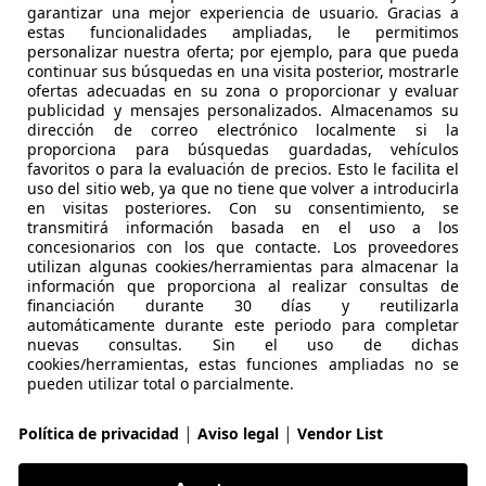
garantizar una mejor experiencia de usuario. Gracias a
€ 90.900
estas funcionalidades ampliadas, le permitimos
personalizar nuestra oferta; por ejemplo, para que pueda
€ 76.386,- undefined
continuar sus búsquedas en una visita posterior, mostrarle
23.863 km
03/2026
ofertas adecuadas en su zona o proporcionar y evaluar
publicidad y mensajes personalizados. Almacenamos su
dirección de correo electrónico localmente si la
Seminuevo
1 Propiet
proporciona para búsquedas guardadas, vehículos
favoritos o para la evaluación de precios. Esto le facilita el
Gasolina
10,2 l/10
uso del sitio web, ya que no tiene que volver a introducirla
1
/
27
en visitas posteriores. Con su consentimiento, se
-/-
transmitirá información basada en el uso a los
concesionarios con los que contacte. Los proveedores
utilizan algunas cookies/herramientas para almacenar la
información que proporciona al realizar consultas de
W X6
xDrive40d M Sport PANO ACC AHK 360° L
financiación durante 30 días y reutilizarla
automáticamente durante este periodo para completar
nuevas consultas. Sin el uso de dichas
cookies/herramientas, estas funciones ampliadas no se
€ 77.990
pueden utilizar total o parcialmente.
€ 65.537,- undefined
|
|
Política de privacidad
Aviso legal
Vendor List
20.500 km
06/20