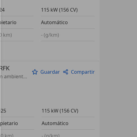
24
115 kW (156 CV)
pietario
Automático
00 km)
- (g/km)
 RFK
Guardar
Compartir
Paquete Sport, Asientos deportivos, Faros de xenon, Iluminación ambiental, Suspensión deportiva, Alarma, Sistema de sonido, Bluetooth
025
115 kW (156 CV)
pietario
Automático
100 km)
- (g/km)