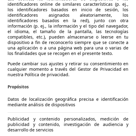
€ 30.243,- undefined
identificadores online de similares características (p. ej.,
35.315 km
04/20
los identificadores basados en inicio de sesión, los
identificadores asignados aleatoriamente, los
identificadores basados en la red), junto con otra
Ocasión
1 Pro
información (p. ej., la información y el tipo del navegador,
el idioma, el tamaño de la pantalla, las tecnologías
Gasolina
- (l/1
compatibles, etc.), pueden almacenarse o leerse en tu
1
/
21
dispositivo a fin de reconocerlo siempre que se conecte a
-/-
una aplicación o a una página web para una o varias de
los finalidades que se recogen en el presente texto.
Puede cambiar sus ajustes y retirar su consentimiento en
W 218
i Coupé M Sport Adap.LED HiFi Komfortz.
cualquier momento a través del Gestor de Privacidad en
nuestra Política de privacidad.
Propósitos
€ 36.490
Datos de localización geográfica precisa e identificación
€ 30.663,- undefined
mediante análisis de dispositivos
9.977 km
07/2
Publicidad y contenido personalizados, medición de
Seminuevo
1 Pro
publicidad y contenido, investigación de audiencia y
desarrollo de servicios
Gasolina
- (l/