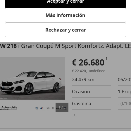
Aceptar y cerrar
Ocasión
1 Pro
Diésel
- (l/1
Más información
1
/
22
-/-
Rechazar y cerrar
W 218
i Gran Coupé M Sport Komfortz. Adapt. L
€ 26.680
€ 22.420,- undefined
24.479 km
06/20
Ocasión
1 Pro
Gasolina
- (l/1
1
/
5
-/-