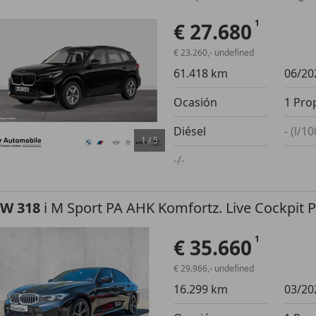
€ 27.680
€ 23.260,- undefined
61.418 km
06/20
Ocasión
1 Pro
Diésel
- (l/1
1
/
5
-/-
W 318
i M Sport PA AHK Komfortz. Live Cockpit P
€ 35.660
€ 29.966,- undefined
16.299 km
03/20