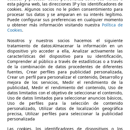
W X3
30e xDrive M Sport AHK Pano DA+ PA+ HK E
esta página web, las direcciones IP y los identificadores de
cookies. Algunos socios no le piden consentimiento para
procesar tus datos y se amparan en su interés legítimo.
Puede configurar sus preferencias en cualquier momento
€ 57.990
u obtener más información visitando nuestra
Política de
Cookies
.
€ 48.731,- undefined
Nosotros y nuestros socios hacemos el siguiente
30.494 km
0
tratamiento de datos:Almacenar la información en un
dispositivo y/o acceder a ella, Analizar activamente las
Ocasión
1
características del dispositivo para su identificación,
Comprender al público a través de estadísticas o a través
de la combinación de datos procedentes de diferentes
Electro/Gasolina
-
1
/
7
fuentes, Crear perfiles para publicidad personalizada,
Crear un perfil para personalizar el contenido, Desarrollo y
83 km
mejora de los servicios, Medir el rendimiento de la
publicidad, Medir el rendimiento del contenido, Uso de
datos limitados con el objetivo de seleccionar el contenido,
W X1
sDrive20i M Sport AHK DA PA Plus HUD
Uso de datos limitados para seleccionar anuncios básicos,
Uso de perfiles para la selección de contenido
personalizado, Utilizar datos de localización geográfica
precisa, Utilizar perfiles para seleccionar la publicidad
personalizada
€ 35.990
Las cookies, los identificadores de dispositivos o los