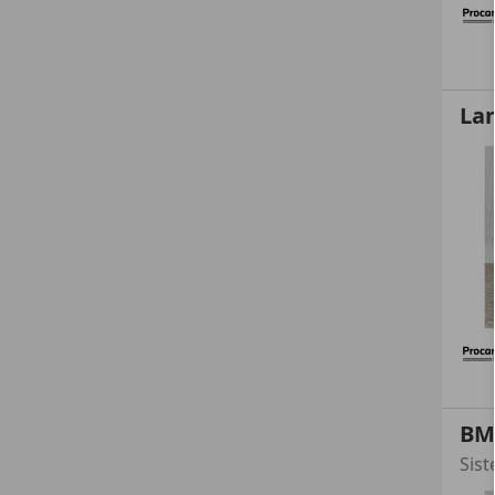
La
BM