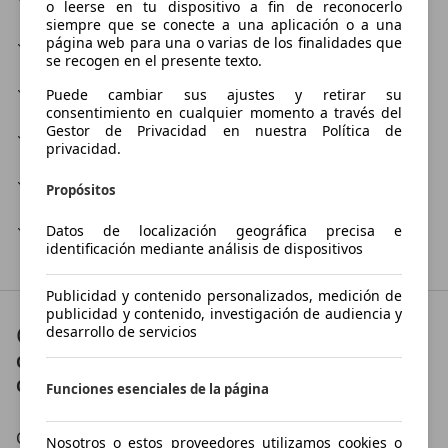
o leerse en tu dispositivo a fin de reconocerlo
siempre que se conecte a una aplicación o a una
Taller
página web para una o varias de los finalidades que
se recogen en el presente texto.
Taller de chapa
Puede cambiar sus ajustes y retirar su
consentimiento en cualquier momento a través del
Gestor de Privacidad en nuestra Política de
Taller de electricidad
privacidad.
Taller de pintura
Propósitos
Venta de neumáticos
Datos de localización geográfica precisa e
identificación mediante análisis de dispositivos
Publicidad y contenido personalizados, medición de
publicidad y contenido, investigación de audiencia y
Contacto
desarrollo de servicios
OCCARS & BIKES
Contáctanos en:
Funciones esenciales de la página
CITA PREVIA
Nosotros o estos proveedores utilizamos cookies o