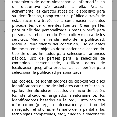
tratamiento de datos:Almacenar la información en
un dispositivo y/o acceder a ella, Analizar
Mostrar todas las últimas ofertas
activamente las características del dispositivo para
su identificación, Comprender al público a través de
estadísticas o a través de la combinación de datos
procedentes de diferentes fuentes, Crear perfiles
para publicidad personalizada, Crear un perfil para
Servicios
personalizar el contenido, Desarrollo y mejora de los
servicios, Medir el rendimiento de la publicidad,
Inspección
Medir el rendimiento del contenido, Uso de datos
limitados con el objetivo de seleccionar el contenido,
Uso de datos limitados para seleccionar anuncios
Jefe de taller
básicos, Uso de perfiles para la selección de
contenido personalizado, Utilizar datos de
localización geográfica precisa, Utilizar perfiles para
Lavado de coches
seleccionar la publicidad personalizada
Pinturas, revestimientos de plástico
Las cookies, los identificadores de dispositivos o los
identificadores online de similares características (p.
ej., los identificadores basados en inicio de sesión,
Reparación de aire acondicionado
los identificadores asignados aleatoriamente, los
identificadores basados en la red), junto con otra
Reparación de cilindros
información (p. ej., la información y el tipo del
navegador, el idioma, el tamaño de la pantalla, las
tecnologías compatibles, etc.), pueden almacenarse
Reparación del motor