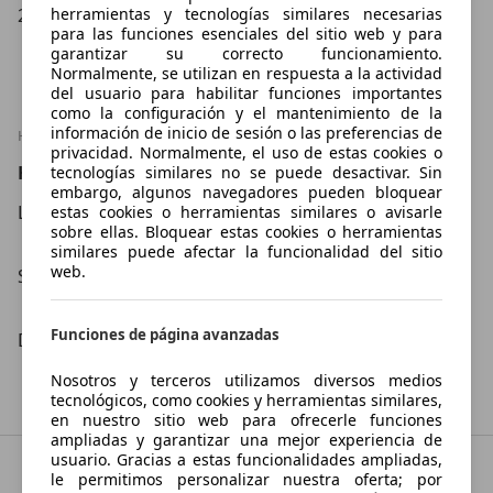
28850 MADRID
herramientas y tecnologías similares necesarias
para las funciones esenciales del sitio web y para
Mostrar número
garantizar su correcto funcionamiento.
Normalmente, se utilizan en respuesta a la actividad
del usuario para habilitar funciones importantes
como la configuración y el mantenimiento de la
información de inicio de sesión o las preferencias de
HORARIO
privacidad. Normalmente, el uso de estas cookies o
Horarios OC CARS
tecnologías similares no se puede desactivar. Sin
embargo, algunos navegadores pueden bloquear
Lu – Vi
09:30
–
14:00
Hora
estas cookies o herramientas similares o avisarle
sobre ellas. Bloquear estas cookies o herramientas
16:00
–
20:00
Hora
similares puede afectar la funcionalidad del sitio
web.
Sá
10:00
–
14:00
Hora
–
Hora
Funciones de página avanzadas
Do
–
Hora
–
Hora
Nosotros y terceros utilizamos diversos medios
tecnológicos, como cookies y herramientas similares,
en nuestro sitio web para ofrecerle funciones
ampliadas y garantizar una mejor experiencia de
usuario. Gracias a estas funcionalidades ampliadas,
le permitimos personalizar nuestra oferta; por