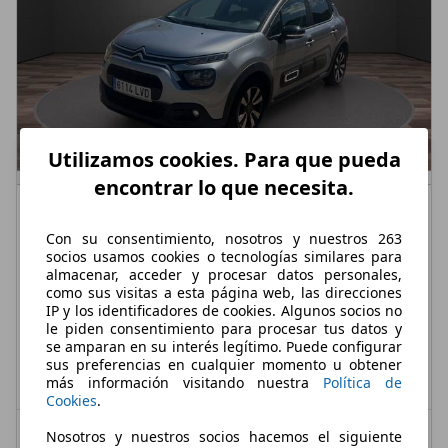
Utilizamos cookies. Para que pueda
encontrar lo que necesita.
Citroen C3
1.2 PureTech S&S Feel Pack 83
€ 7.990,-
Con su consentimiento, nosotros y nuestros 263
socios usamos cookies o tecnologías similares para
almacenar, acceder y procesar datos personales,
120.000 km
05/2021
como sus visitas a esta página web, las direcciones
IP y los identificadores de cookies. Algunos socios no
60 kW (82 CV)
Ocasión
le piden consentimiento para procesar tus datos y
se amparan en su interés legítimo. Puede configurar
- (Propietarios)
Gasolina
sus preferencias en cualquier momento u obtener
más información visitando nuestra
Política de
4,7 l/100 km (mixto)
1
- (g/km)
Cookies
.
Vendedor,
ES-28850 MADRID
Nosotros y nuestros socios hacemos el siguiente