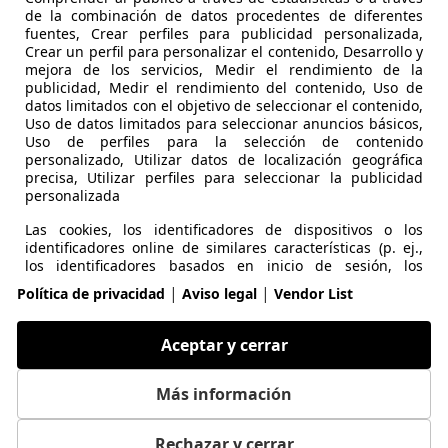
de la combinación de datos procedentes de diferentes
fuentes, Crear perfiles para publicidad personalizada,
Crear un perfil para personalizar el contenido, Desarrollo y
mejora de los servicios, Medir el rendimiento de la
publicidad, Medir el rendimiento del contenido, Uso de
datos limitados con el objetivo de seleccionar el contenido,
Uso de datos limitados para seleccionar anuncios básicos,
Uso de perfiles para la selección de contenido
personalizado, Utilizar datos de localización geográfica
precisa, Utilizar perfiles para seleccionar la publicidad
personalizada
Las cookies, los identificadores de dispositivos o los
identificadores online de similares características (p. ej.,
los identificadores basados en inicio de sesión, los
identificadores asignados aleatoriamente, los
|
|
Política de privacidad
Aviso legal
Vendor List
identificadores basados en la red), junto con otra
información (p. ej., la información y el tipo del navegador,
el idioma, el tamaño de la pantalla, las tecnologías
Aceptar y cerrar
compatibles, etc.), pueden almacenarse o leerse en tu
dispositivo a fin de reconocerlo siempre que se conecte a
una aplicación o a una página web para una o varias de
Más información
los finalidades que se recogen en el presente texto.
Rechazar y cerrar
Puede cambiar sus ajustes y retirar su consentimiento en