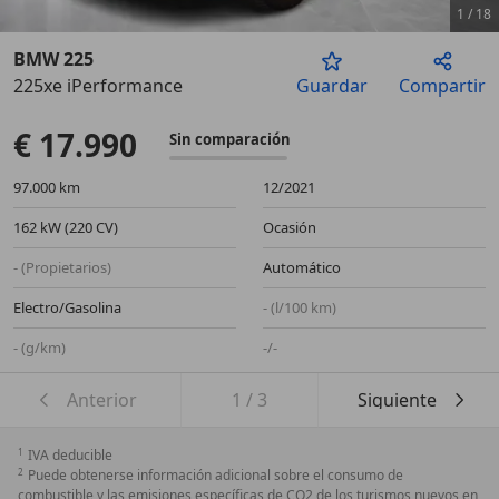
1
/
18
BMW 225
225xe iPerformance
Guardar
Compartir
Anterior
Sigu
€ 17.990
Sin comparación
97.000 km
12/2021
162 kW (220 CV)
Ocasión
- (Propietarios)
Automático
Electro/Gasolina
- (l/100 km)
- (g/km)
-/-
Anterior
1
/
3
Siguiente
1
IVA deducible
2
Puede obtenerse información adicional sobre el consumo de
combustible y las emisiones específicas de CO2 de los turismos nuevos en