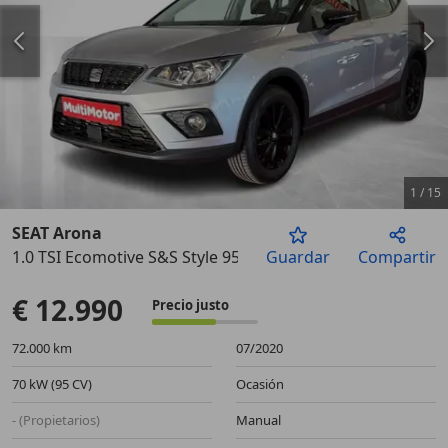
1
/
15
SEAT Arona
1.0 TSI Ecomotive S&S Style 95
Guardar
Compartir
Anterior
Sigu
€ 12.990
Precio justo
72.000 km
07/2020
70 kW (95 CV)
Ocasión
- (Propietarios)
Manual