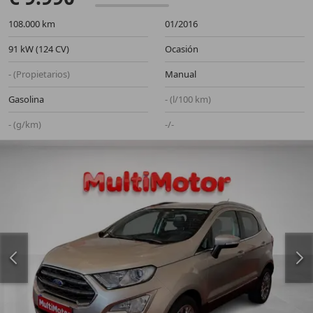
108.000 km
01/2016
91 kW (124 CV)
Ocasión
- (Propietarios)
Manual
Gasolina
- (l/100 km)
- (g/km)
-/-