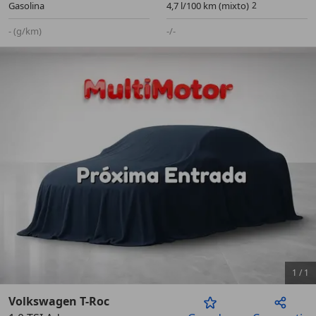
Gasolina
4,7 l/100 km (mixto)
- (g/km)
-/-
1
/
1
Volkswagen T-Roc