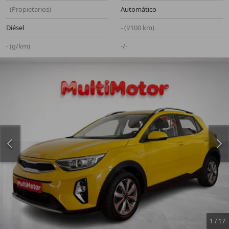
- (Propietarios)
Automático
Diésel
- (l/100 km)
- (g/km)
-/-
1
/
17