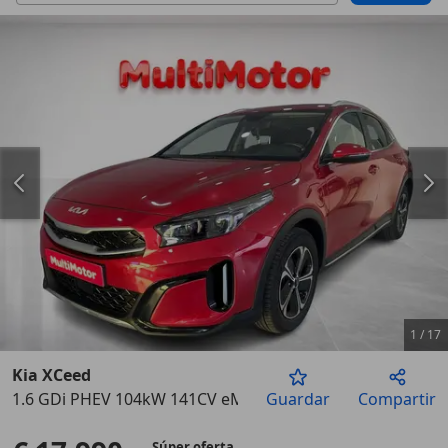
1
/
17
Kia XCeed
1.6 GDi PHEV 104kW 141CV eMotion
Guardar
Compartir
Anterior
Sigu
Súper oferta