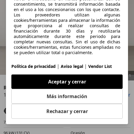
consentimiento, se transmitirá información basada
en el uso a los concesionarios con los que contacte.
Los proveedores utilizan algunas
cookies/herramientas para almacenar la información
que proporciona al realizar consultas de
financiación durante 30 días y reutilizarla
automáticamente durante este periodo para
completar nuevas consultas. Sin el uso de dichas
cookies/herramientas, estas funciones ampliadas no
se pueden utilizar total o parcialmente.
|
|
Política de privacidad
Aviso legal
Vendor List
1
/
1
Aceptar y cerrar
Renault Koleos
1.6dCi Intens 96kW
Guardar
Compartir
Más información
€ 16.990
Precio justo
Rechazar y cerrar
71.000 km
07/2018
96 kW (131 CV)
Ocasión