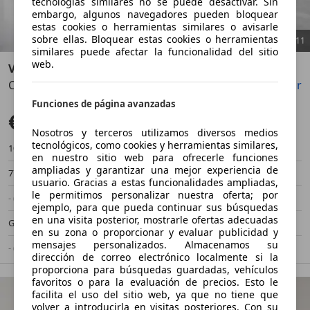
tecnologías similares no se puede desactivar. Sin
embargo, algunos navegadores pueden bloquear
estas cookies o herramientas similares o avisarle
sobre ellas. Bloquear estas cookies o herramientas
1
/
11
similares puede afectar la funcionalidad del sitio
web.
Volkswagen Beetle
Cabrio 1.2 TSI Design 77kW
Guardar
Compartir
Anterior
Sigu
Funciones de página avanzadas
€ 13.990
Súper oferta
Nosotros y terceros utilizamos diversos medios
tecnológicos, como cookies y herramientas similares,
106.000 km
01/2017
en nuestro sitio web para ofrecerle funciones
ampliadas y garantizar una mejor experiencia de
77 kW (105 CV)
Ocasión
usuario. Gracias a estas funcionalidades ampliadas,
le permitimos personalizar nuestra oferta; por
- (Propietarios)
Manual
ejemplo, para que pueda continuar sus búsquedas
en una visita posterior, mostrarle ofertas adecuadas
Gasolina
5,5 l/100 km (mixto)
en su zona o proporcionar y evaluar publicidad y
mensajes personalizados. Almacenamos su
- (g/km)
-/-
dirección de correo electrónico localmente si la
proporciona para búsquedas guardadas, vehículos
favoritos o para la evaluación de precios. Esto le
facilita el uso del sitio web, ya que no tiene que
volver a introducirla en visitas posteriores. Con su