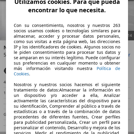
Utilizamos cookies. Para que pueda
encontrar lo que necesita.
Con su consentimiento, nosotros y nuestros 263
socios usamos cookies o tecnologías similares para
1
/
14
almacenar, acceder y procesar datos personales,
como sus visitas a esta página web, las direcciones
IP y los identificadores de cookies. Algunos socios no
Nissan X-Trail
le piden consentimiento para procesar tus datos y
5P DIG-T 120 kW (160 CV) E6D DCT TEKNA
Guardar
Compartir
Anterior
Sigu
se amparan en su interés legítimo. Puede configurar
sus preferencias en cualquier momento u obtener
€ 18.990
más información visitando nuestra
Política de
Precio justo
Cookies
.
48.000 km
05/2019
Nosotros y nuestros socios hacemos el siguiente
tratamiento de datos:Almacenar la información en
117 kW (159 CV)
Ocasión
un dispositivo y/o acceder a ella, Analizar
activamente las características del dispositivo para
- (Propietarios)
Automático
su identificación, Comprender al público a través de
estadísticas o a través de la combinación de datos
Gasolina
- (l/100 km)
procedentes de diferentes fuentes, Crear perfiles
para publicidad personalizada, Crear un perfil para
- (g/km)
-/-
personalizar el contenido, Desarrollo y mejora de los
servicios, Medir el rendimiento de la publicidad,