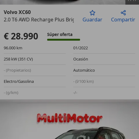
Volvo XC60
2.0 T6 AWD Recharge Plus Bright Auto
Guardar
Compartir
Anterior
Sigu
€ 28.990
Súper oferta
96.000 km
01/2022
258 kW (351 CV)
Ocasión
- (Propietarios)
Automático
Electro/Gasolina
- (l/100 km)
- (g/km)
-/-