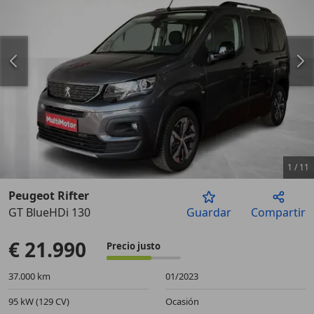
1
/
11
Peugeot Rifter
GT BlueHDi 130
Guardar
Compartir
Anterior
Sigu
€ 21.990
Precio justo
37.000 km
01/2023
95 kW (129 CV)
Ocasión