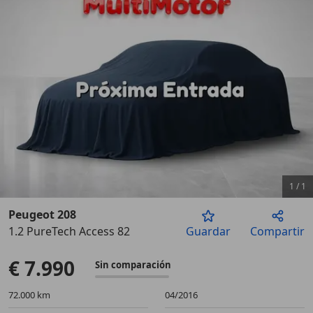
1
/
1
Peugeot 208
1.2 PureTech Access 82
Guardar
Compartir
€ 7.990
Sin comparación
72.000 km
04/2016