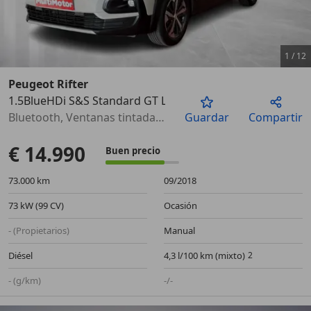
1
/
12
Peugeot Rifter
1.5BlueHDi S&S Standard GT Line 100
Anterior
Sigu
Bluetooth, Ventanas tintadas, Climatizador, Faros antiniebla, Manos libres, Airbags laterales, Airbag acompañante
Guardar
Compartir
€ 14.990
Buen precio
73.000 km
09/2018
73 kW (99 CV)
Ocasión
- (Propietarios)
Manual
Diésel
4,3 l/100 km (mixto)
- (g/km)
-/-