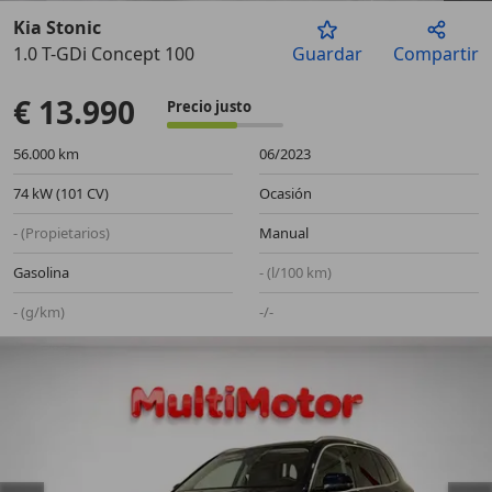
Kia Stonic
1.0 T-GDi Concept 100
Guardar
Compartir
Anterior
Sigu
€ 13.990
Precio justo
56.000 km
06/2023
74 kW (101 CV)
Ocasión
- (Propietarios)
Manual
Gasolina
- (l/100 km)
- (g/km)
-/-