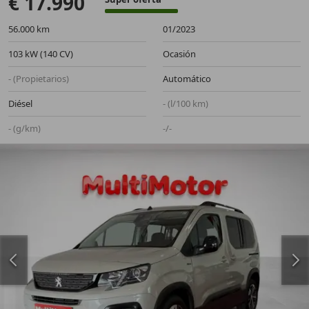
€ 17.990
56.000 km
01/2023
103 kW (140 CV)
Ocasión
- (Propietarios)
Automático
Diésel
- (l/100 km)
- (g/km)
-/-