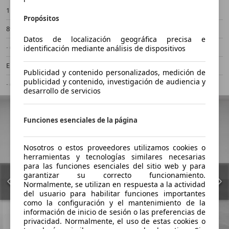
116.000 km
03/2023
Propósitos
89 kW (121 CV)
Ocasión
Datos de localización geográfica precisa e
- (Propietarios)
Automático
identificación mediante análisis de dispositivos
Electro/Gasolina
- (l/100 km)
Publicidad y contenido personalizados, medición de
publicidad y contenido, investigación de audiencia y
- (g/km)
-/-
desarrollo de servicios
Funciones esenciales de la página
Nosotros o estos proveedores utilizamos cookies o
herramientas y tecnologías similares necesarias
para las funciones esenciales del sitio web y para
garantizar su correcto funcionamiento.
Normalmente, se utilizan en respuesta a la actividad
del usuario para habilitar funciones importantes
como la configuración y el mantenimiento de la
información de inicio de sesión o las preferencias de
privacidad. Normalmente, el uso de estas cookies o