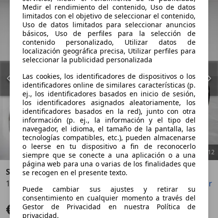
Medir el rendimiento del contenido, Uso de datos
limitados con el objetivo de seleccionar el contenido,
Uso de datos limitados para seleccionar anuncios
básicos, Uso de perfiles para la selección de
contenido personalizado, Utilizar datos de
localización geográfica precisa, Utilizar perfiles para
seleccionar la publicidad personalizada
Las cookies, los identificadores de dispositivos o los
identificadores online de similares características (p.
ej., los identificadores basados en inicio de sesión,
los identificadores asignados aleatoriamente, los
identificadores basados en la red), junto con otra
información (p. ej., la información y el tipo del
navegador, el idioma, el tamaño de la pantalla, las
tecnologías compatibles, etc.), pueden almacenarse
o leerse en tu dispositivo a fin de reconocerlo
1
/
12
siempre que se conecte a una aplicación o a una
página web para una o varias de los finalidades que
Suzuki Swace
se recogen en el presente texto.
1.8 GLX Hybrid
Guardar
Compartir
Anterior
Sigu
Puede cambiar sus ajustes y retirar su
consentimiento en cualquier momento a través del
€ 17.990
Gestor de Privacidad en nuestra Política de
Sin comparación
privacidad.