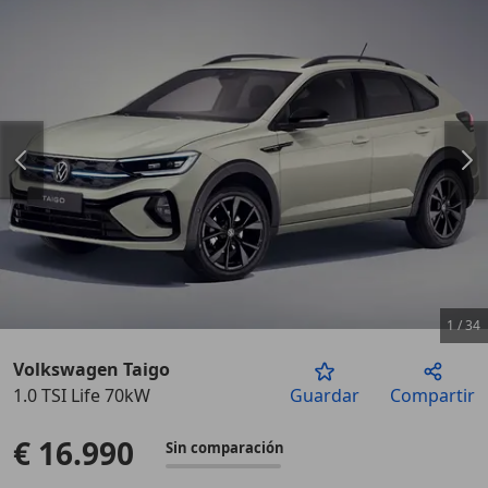
1
/
34
Volkswagen Taigo
1.0 TSI Life 70kW
Guardar
Compartir
Anterior
Sigu
€ 16.990
Sin comparación