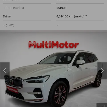
- (Propietarios)
Manual
Diésel
4,6 l/100 km (mixto)
- (g/km)
-/-
1
/
17