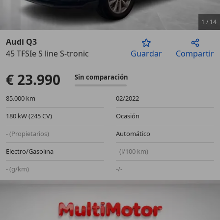
1
/
14
Audi Q3
45 TFSIe S line S-tronic
Guardar
Compartir
Anterior
Sigu
€ 23.990
Sin comparación
85.000 km
02/2022
180 kW (245 CV)
Ocasión
- (Propietarios)
Automático
Electro/Gasolina
- (l/100 km)
- (g/km)
-/-