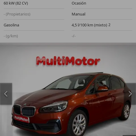
60 kW (82 CV)
Ocasión
- (Propietarios)
Manual
Gasolina
4,5 l/100 km (mixto)
- (g/km)
-/-