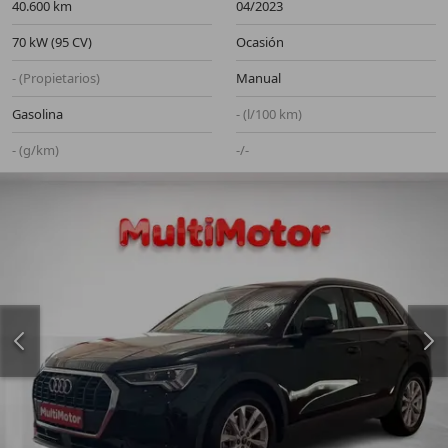
40.600 km
04/2023
70 kW (95 CV)
Ocasión
- (Propietarios)
Manual
Gasolina
- (l/100 km)
- (g/km)
-/-