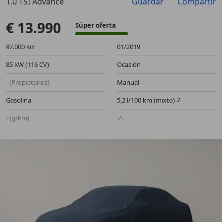
1.0 TSI Advance
Guardar
Compartir
€ 13.990
Súper oferta
97.000 km
01/2019
85 kW (116 CV)
Ocasión
- (Propietarios)
Manual
Gasolina
5,2 l/100 km (mixto)
- (g/km)
-/-