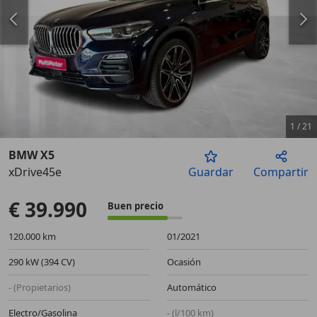
1
/
21
BMW X5
xDrive45e
Guardar
Compartir
Anterior
Sigu
€ 39.990
Buen precio
120.000 km
01/2021
290 kW (394 CV)
Ocasión
- (Propietarios)
Automático
Electro/Gasolina
- (l/100 km)