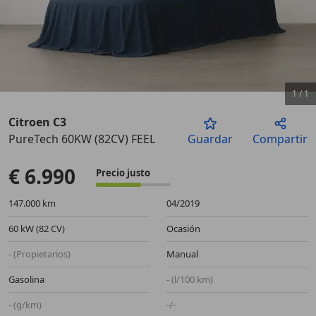
1
/
1
Citroen C3
PureTech 60KW (82CV) FEEL
Guardar
Compartir
€ 6.990
Precio justo
147.000 km
04/2019
60 kW (82 CV)
Ocasión
- (Propietarios)
Manual
Gasolina
- (l/100 km)
- (g/km)
-/-