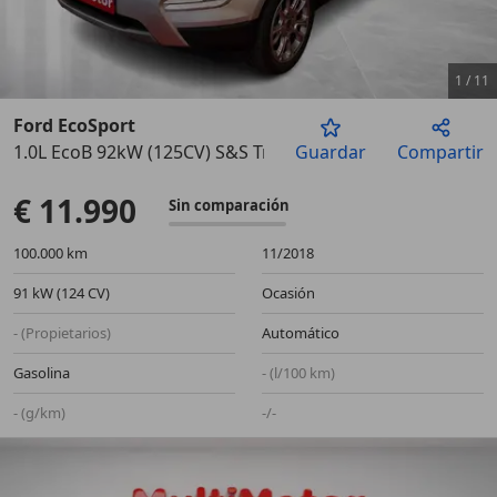
1
/
11
Ford EcoSport
1.0L EcoB 92kW (125CV) S&S Trend Auto
Guardar
Compartir
Anterior
Sigu
€ 11.990
Sin comparación
100.000 km
11/2018
91 kW (124 CV)
Ocasión
- (Propietarios)
Automático
Gasolina
- (l/100 km)
- (g/km)
-/-