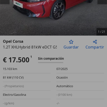
1
/
21
Opel Corsa
1.2T XHLHybrid 81kW eDCT GS
Guardar
Compartir
Anterior
Sigu
€ 17.500
Sin comparación
15.103 km
07/2025
81 kW (110 CV)
Ocasión
- (Propietarios)
Automático
Electro/Gasolina
- (l/100 km)
- (g/km)
-/-