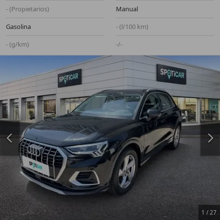
- (Propietarios)
Manual
Gasolina
- (l/100 km)
- (g/km)
-/-
1
/
27