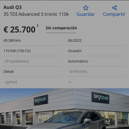
Audi Q3
35 TDI Advanced S tronic 110kW
Guardar
Compartir
Anterior
Sigu
€ 25.700
Sin comparación
45.589 km
06/2022
110 kW (150 CV)
Ocasión
- (Propietarios)
Automático
Diésel
- (l/100 km)
- (g/km)
-/-