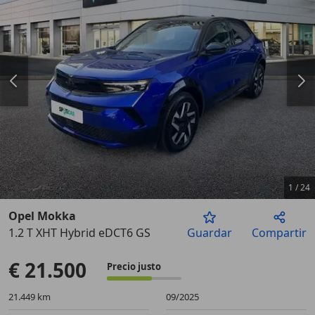
1
/
24
Opel Mokka
1.2 T XHT Hybrid eDCT6 GS
Guardar
Compartir
Anterior
Sigu
€ 21.500
Precio justo
21.449 km
09/2025