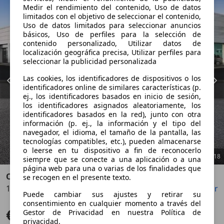
Medir el rendimiento del contenido, Uso de datos
limitados con el objetivo de seleccionar el contenido,
Uso de datos limitados para seleccionar anuncios
básicos, Uso de perfiles para la selección de
contenido personalizado, Utilizar datos de
localización geográfica precisa, Utilizar perfiles para
seleccionar la publicidad personalizada
Las cookies, los identificadores de dispositivos o los
identificadores online de similares características (p.
ej., los identificadores basados en inicio de sesión,
los identificadores asignados aleatoriamente, los
identificadores basados en la red), junto con otra
información (p. ej., la información y el tipo del
navegador, el idioma, el tamaño de la pantalla, las
tecnologías compatibles, etc.), pueden almacenarse
o leerse en tu dispositivo a fin de reconocerlo
1
/
18
siempre que se conecte a una aplicación o a una
página web para una o varias de los finalidades que
Opel Corsa
se recogen en el presente texto.
1.2T XHL 74kW (100CV) Auto Elegance
Guardar
Compartir
Anterior
Sigu
Puede cambiar sus ajustes y retirar su
consentimiento en cualquier momento a través del
€ 12.100
Gestor de Privacidad en nuestra Política de
Precio justo
privacidad.