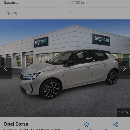
Gasolina
- (l/100 km)
- (g/km)
-/-
1
/
15
Opel Corsa