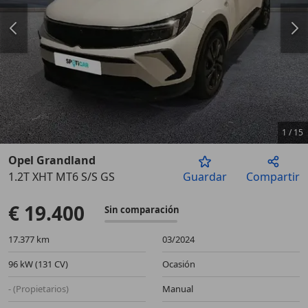
1
/
15
Opel Grandland
1.2T XHT MT6 S/S GS
Guardar
Compartir
Anterior
Sigu
€ 19.400
Sin comparación
17.377 km
03/2024
96 kW (131 CV)
Ocasión
- (Propietarios)
Manual