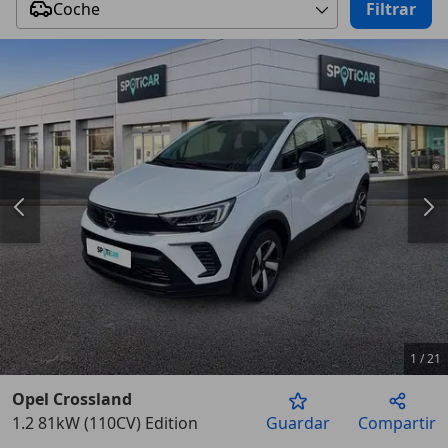
Coche
Filtrar
1
/
21
Opel Crossland
1.2 81kW (110CV) Edition
Guardar
Compartir
Anterior
Sigu