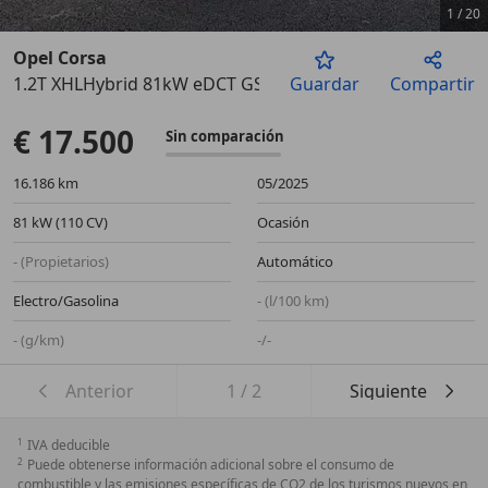
1
/
20
Opel Corsa
1.2T XHLHybrid 81kW eDCT GS
Guardar
Compartir
Anterior
Sigu
€ 17.500
Sin comparación
16.186 km
05/2025
81 kW (110 CV)
Ocasión
- (Propietarios)
Automático
Electro/Gasolina
- (l/100 km)
- (g/km)
-/-
Anterior
1
/
2
Siguiente
1
IVA deducible
2
Puede obtenerse información adicional sobre el consumo de
combustible y las emisiones específicas de CO2 de los turismos nuevos en