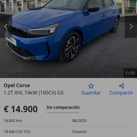
1
/
21
Opel Corsa
1.2T XHL 74kW (100CV) GS
Guardar
Compartir
Anterior
Sigu
€ 14.900
Sin comparación
16.842 km
06/2025
74 kW (101 CV)
Ocasión