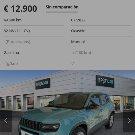
€ 12.900
Sin comparación
49.600 km
07/2022
82 kW (111 CV)
Ocasión
- (Propietarios)
Manual
Gasolina
- (l/100 km)
- (g/km)
-/-