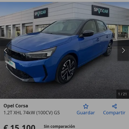
1
/
21
Opel Corsa
1.2T XHL 74kW (100CV) GS
Guardar
Compartir
Anterior
Sigu
€ 15.100
Sin comparación