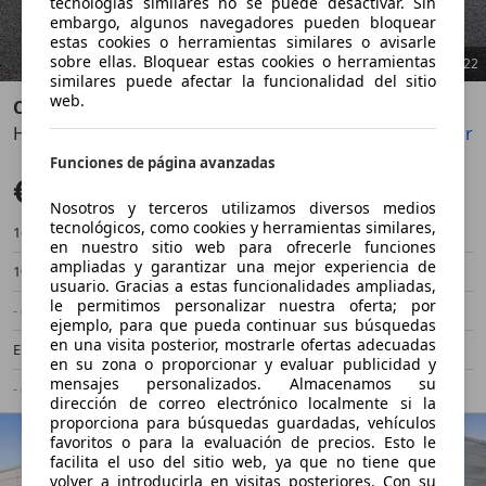
tecnologías similares no se puede desactivar. Sin
embargo, algunos navegadores pueden bloquear
estas cookies o herramientas similares o avisarle
sobre ellas. Bloquear estas cookies o herramientas
1
/
22
similares puede afectar la funcionalidad del sitio
web.
Citroen C4
Hybrid 145 ë-DCS6 Plus
Guardar
Compartir
Anterior
Sigu
Funciones de página avanzadas
€ 18.700
Precio justo
Nosotros y terceros utilizamos diversos medios
tecnológicos, como cookies y herramientas similares,
16.282 km
02/2025
en nuestro sitio web para ofrecerle funciones
ampliadas y garantizar una mejor experiencia de
107 kW (145 CV)
Ocasión
usuario. Gracias a estas funcionalidades ampliadas,
le permitimos personalizar nuestra oferta; por
- (Propietarios)
Automático
ejemplo, para que pueda continuar sus búsquedas
en una visita posterior, mostrarle ofertas adecuadas
Electro/Gasolina
- (l/100 km)
en su zona o proporcionar y evaluar publicidad y
mensajes personalizados. Almacenamos su
- (g/km)
-/-
dirección de correo electrónico localmente si la
proporciona para búsquedas guardadas, vehículos
favoritos o para la evaluación de precios. Esto le
facilita el uso del sitio web, ya que no tiene que
volver a introducirla en visitas posteriores. Con su