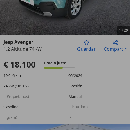
1
/
29
Jeep Avenger
1.2 Altitude 74KW
Guardar
Compartir
Anterior
Sigu
€ 18.100
Precio justo
19.046 km
05/2024
74 kW (101 CV)
Ocasión
- (Propietarios)
Manual
Gasolina
- (l/100 km)
- (g/km)
-/-