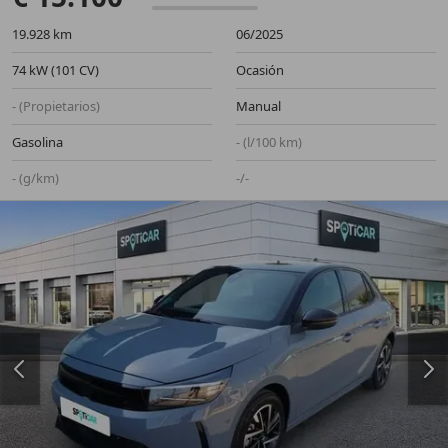
19.928 km
06/2025
74 kW (101 CV)
Ocasión
- (Propietarios)
Manual
Gasolina
- (l/100 km)
- (g/km)
-/-