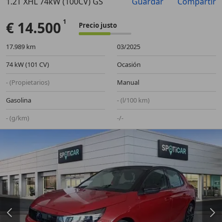
1.2T XHL 74kW (100CV) GS
Guardar
Compartir
Anterior
Sigu
€ 14.500
Precio justo
17.989 km
03/2025
74 kW (101 CV)
Ocasión
- (Propietarios)
Manual
Gasolina
- (l/100 km)
- (g/km)
-/-