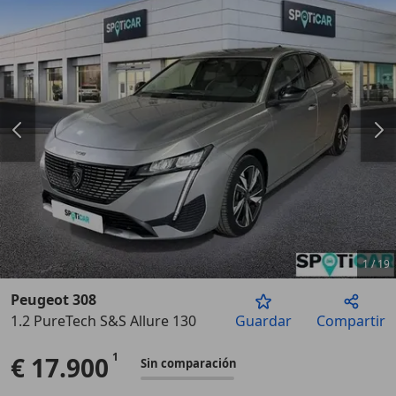
1
/
19
Peugeot 308
1.2 PureTech S&S Allure 130
Guardar
Compartir
Anterior
Sigu
€ 17.900
Sin comparación