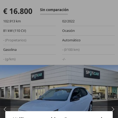
€ 16.800
Sin comparación
102.913 km
02/2022
81 kW (110 CV)
Ocasión
- (Propietarios)
Automático
Gasolina
- (l/100 km)
- (g/km)
-/-