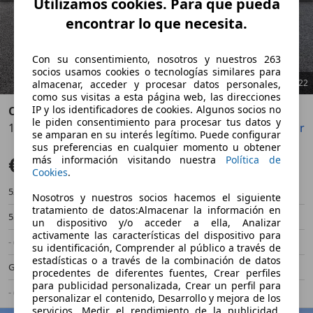
Utilizamos cookies. Para que pueda
encontrar lo que necesita.
Con su consentimiento, nosotros y nuestros 263
socios usamos cookies o tecnologías similares para
1
/
22
almacenar, acceder y procesar datos personales,
como sus visitas a esta página web, las direcciones
IP y los identificadores de cookies. Algunos socios no
Opel Corsa
le piden consentimiento para procesar tus datos y
1.2 XEL S/S Edition 75
Guardar
Compartir
Anterior
Sigu
se amparan en su interés legítimo. Puede configurar
sus preferencias en cualquier momento u obtener
€ 10.900
más información visitando nuestra
Política de
Precio justo
Cookies
.
52.820 km
01/2023
Nosotros y nuestros socios hacemos el siguiente
tratamiento de datos:Almacenar la información en
55 kW (75 CV)
Ocasión
un dispositivo y/o acceder a ella, Analizar
activamente las características del dispositivo para
- (Propietarios)
Manual
su identificación, Comprender al público a través de
estadísticas o a través de la combinación de datos
Gasolina
- (l/100 km)
procedentes de diferentes fuentes, Crear perfiles
para publicidad personalizada, Crear un perfil para
- (g/km)
-/-
personalizar el contenido, Desarrollo y mejora de los
servicios, Medir el rendimiento de la publicidad,