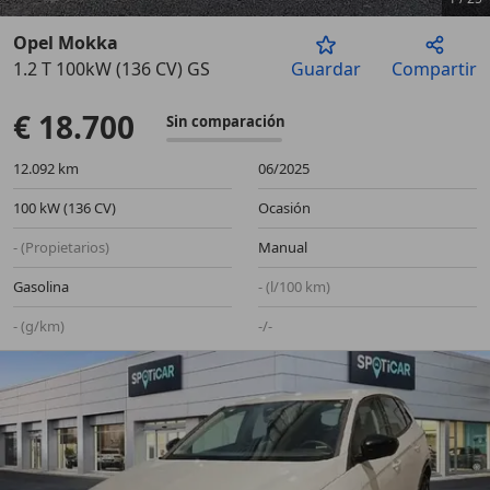
Opel Mokka
1.2 T 100kW (136 CV) GS
Guardar
Compartir
Anterior
Sigu
€ 18.700
Sin comparación
12.092 km
06/2025
100 kW (136 CV)
Ocasión
- (Propietarios)
Manual
Gasolina
- (l/100 km)
- (g/km)
-/-