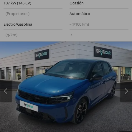
107 kW (145 CV)
Ocasión
- (Propietarios)
Automático
Electro/Gasolina
- (l/100 km)
- (g/km)
-/-