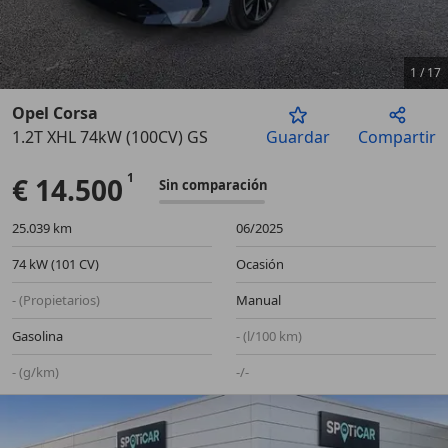
1
/
17
Opel Corsa
1.2T XHL 74kW (100CV) GS
Guardar
Compartir
Anterior
Sigu
€ 14.500
Sin comparación
25.039 km
06/2025
74 kW (101 CV)
Ocasión
- (Propietarios)
Manual
Gasolina
- (l/100 km)
- (g/km)
-/-