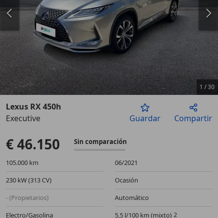
1
/
30
Lexus RX 450h
Executive
Guardar
Compartir
Anterior
Sigu
€ 46.150
Sin comparación
105.000 km
06/2021
230 kW (313 CV)
Ocasión
- (Propietarios)
Automático
Electro/Gasolina
5,5 l/100 km (mixto)