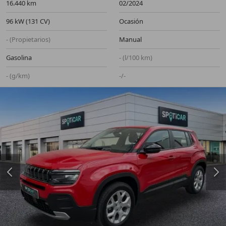
16.440 km
02/2024
96 kW (131 CV)
Ocasión
- (Propietarios)
Manual
Gasolina
- (l/100 km)
- (g/km)
-/-