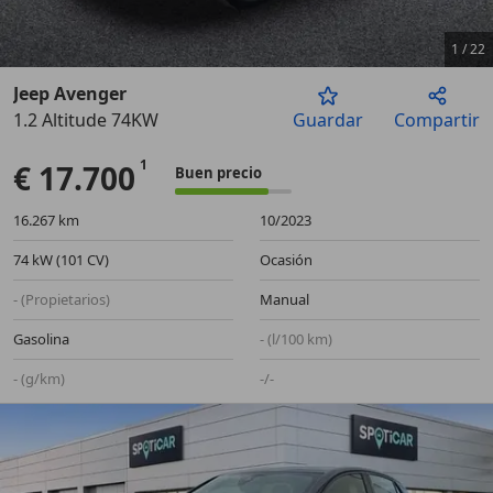
1
/
22
Jeep Avenger
1.2 Altitude 74KW
Guardar
Compartir
Anterior
Sigu
€ 17.700
Buen precio
16.267 km
10/2023
74 kW (101 CV)
Ocasión
- (Propietarios)
Manual
Gasolina
- (l/100 km)
- (g/km)
-/-