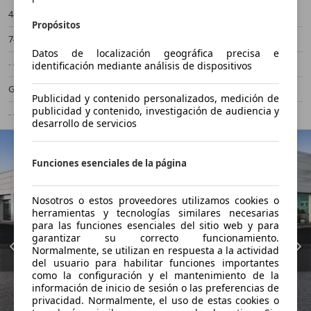
45.826 km
01/2023
Propósitos
74 kW (101 CV)
Ocasión
Datos de localización geográfica precisa e
- (Propietarios)
Automático
identificación mediante análisis de dispositivos
Gasolina
- (l/100 km)
Publicidad y contenido personalizados, medición de
publicidad y contenido, investigación de audiencia y
- (g/km)
-/-
desarrollo de servicios
Funciones esenciales de la página
Nosotros o estos proveedores utilizamos cookies o
herramientas y tecnologías similares necesarias
para las funciones esenciales del sitio web y para
garantizar su correcto funcionamiento.
Normalmente, se utilizan en respuesta a la actividad
del usuario para habilitar funciones importantes
como la configuración y el mantenimiento de la
información de inicio de sesión o las preferencias de
privacidad. Normalmente, el uso de estas cookies o