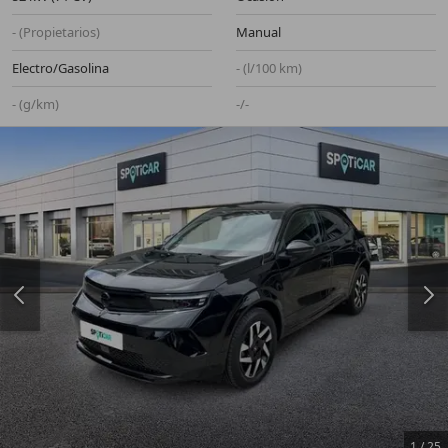
- (Propietarios)
Manual
Electro/Gasolina
- (l/100 km)
- (g/km)
-/-
1
/
25