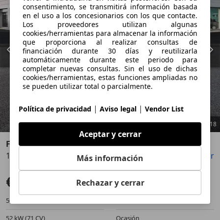
consentimiento, se transmitirá información basada
en el uso a los concesionarios con los que contacte.
Los proveedores utilizan algunas
cookies/herramientas para almacenar la información
que proporciona al realizar consultas de
financiación durante 30 días y reutilizarla
automáticamente durante este periodo para
completar nuevas consultas. Sin el uso de dichas
cookies/herramientas, estas funciones ampliadas no
se pueden utilizar total o parcialmente.
|
|
Política de privacidad
Aviso legal
Vendor List
1
/
18
Aceptar y cerrar
Fiat 500
1.0 6v GSE 52KW (70 CV) Lounge
Guardar
Compartir
Anterior
Sigu
Más información
€ 9.800
Precio justo
Rechazar y cerrar
56.452 km
07/2020
52 kW (71 CV)
Ocasión