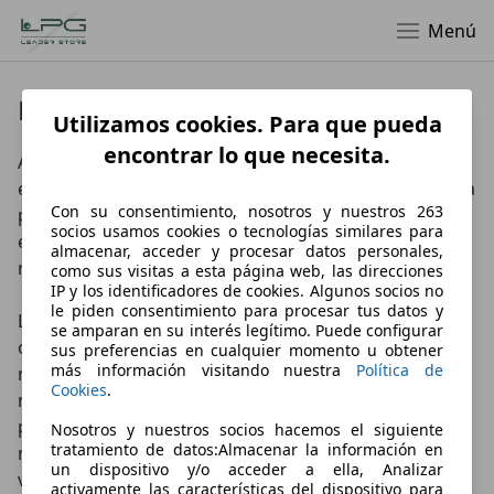
Menú
Datos de empresa
Utilizamos cookies. Para que pueda
encontrar lo que necesita.
Aunque LPG Leader Store nace en el 2015, 30 años de 
experiencia en el sector automovilístico avalan nuestra 
Con su consentimiento, nosotros y nuestros 263
profesionalidad. Somos una empresa operativa a nivel 
socios usamos cookies o tecnologías similares para
europeo sobre el mercado de V.N V.O - K0 y usados-
almacenar, acceder y procesar datos personales,
recientes con kilometraje limitado.

como sus visitas a esta página web, las direcciones
IP y los identificadores de cookies. Algunos socios no
le piden consentimiento para procesar tus datos y
Las claves de nuestro éxito son la simplicidad 
se amparan en su interés legítimo. Puede configurar
operativa y precios competitivos; nos ajustamos a las 
sus preferencias en cualquier momento u obtener
más información visitando nuestra
Política de
necesidades y exigencias específicas de cada cliente y 
Cookies
.
no escatimamos esfuerzos en sondear el mercado 
para ofrecer el producto más conveniente, de igual 
Nosotros y nuestros socios hacemos el siguiente
tratamiento de datos:Almacenar la información en
manera contamos con un amplio stock, todos los 
un dispositivo y/o acceder a ella, Analizar
vehículos certificados y de procedencia más que 
activamente las características del dispositivo para