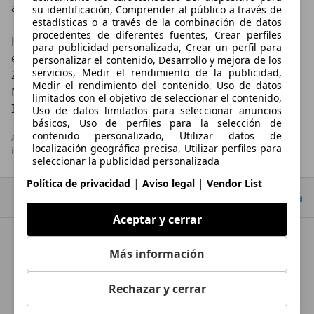
acreditada. 

su identificación, Comprender al público a través de
estadísticas o a través de la combinación de datos
procedentes de diferentes fuentes, Crear perfiles
Hemos abierto nuestras puertas  de una nueva  
para publicidad personalizada, Crear un perfil para
exposición en Zaragoza; estamoS en Tomás 
personalizar el contenido, Desarrollo y mejora de los
servicios, Medir el rendimiento de la publicidad,
Zumalacárregui nº6 

Medir el rendimiento del contenido, Uso de datos
NO DUDE EN CONTACTAR CON NOSOTROS Y PEDIR 
limitados con el objetivo de seleccionar el contenido,
INFORMACIÓN .
Uso de datos limitados para seleccionar anuncios
básicos, Uso de perfiles para la selección de
contenido personalizado, Utilizar datos de
AutoScout24 S.A.U no se hace responsable de la exactitud de la 
localización geográfica precisa, Utilizar perfiles para
información.
seleccionar la publicidad personalizada
|
|
Política de privacidad
Aviso legal
Vendor List
Las cookies, los identificadores de dispositivos o los
Ir arriba
identificadores online de similares características (p.
ej., los identificadores basados en inicio de sesión,
Aceptar y cerrar
los identificadores asignados aleatoriamente, los
identificadores basados en la red), junto con otra
información (p. ej., la información y el tipo del
LPG LEADER STORE
Más información
navegador, el idioma, el tamaño de la pantalla, las
tecnologías compatibles, etc.), pueden almacenarse
o leerse en tu dispositivo a fin de reconocerlo
Datos de empresa
Rechazar y cerrar
siempre que se conecte a una aplicación o a una
página web para una o varias de los finalidades que