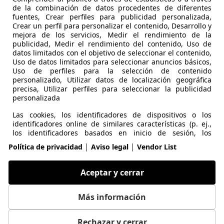
de la combinación de datos procedentes de diferentes
fuentes, Crear perfiles para publicidad personalizada,
Crear un perfil para personalizar el contenido, Desarrollo y
mejora de los servicios, Medir el rendimiento de la
publicidad, Medir el rendimiento del contenido, Uso de
datos limitados con el objetivo de seleccionar el contenido,
Uso de datos limitados para seleccionar anuncios básicos,
Uso de perfiles para la selección de contenido
personalizado, Utilizar datos de localización geográfica
precisa, Utilizar perfiles para seleccionar la publicidad
personalizada
Las cookies, los identificadores de dispositivos o los
identificadores online de similares características (p. ej.,
los identificadores basados en inicio de sesión, los
identificadores asignados aleatoriamente, los
|
|
Política de privacidad
Aviso legal
Vendor List
identificadores basados en la red), junto con otra
información (p. ej., la información y el tipo del navegador,
el idioma, el tamaño de la pantalla, las tecnologías
Aceptar y cerrar
compatibles, etc.), pueden almacenarse o leerse en tu
dispositivo a fin de reconocerlo siempre que se conecte a
una aplicación o a una página web para una o varias de
Más información
los finalidades que se recogen en el presente texto.
Rechazar y cerrar
Puede cambiar sus ajustes y retirar su consentimiento en