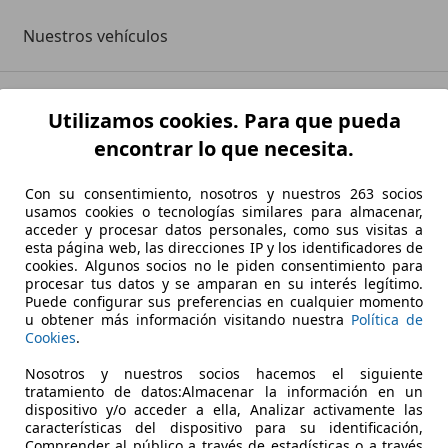
Nuestros vehículos
Utilizamos cookies. Para que pueda
encontrar lo que necesita.
tidos a hacer que tu experiencia de adquirir un automóvil
Con su consentimiento, nosotros y nuestros 263 socios
ofrecemos.
usamos cookies o tecnologías similares para almacenar,
acceder y procesar datos personales, como sus visitas a
exactitud de la información.
esta página web, las direcciones IP y los identificadores de
cookies. Algunos socios no le piden consentimiento para
procesar tus datos y se amparan en su interés legítimo.
Puede configurar sus preferencias en cualquier momento
u obtener más información visitando nuestra
Política de
Cookies
.
Nosotros y nuestros socios hacemos el siguiente
AL-MAKKA
Datos de empresa
tratamiento de datos:Almacenar la información en un
dispositivo y/o acceder a ella, Analizar activamente las
características del dispositivo para su identificación,
Comprender al público a través de estadísticas o a través