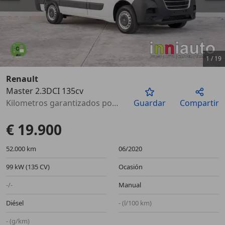
1
/
19
Renault
Master 2.3DCI 135cv
Anterior
Sigu
Kilometros garantizados por escrito
Guardar
Compartir
€ 19.900
52.000 km
06/2020
99 kW (135 CV)
Ocasión
-/-
Manual
Diésel
- (l/100 km)
- (g/km)