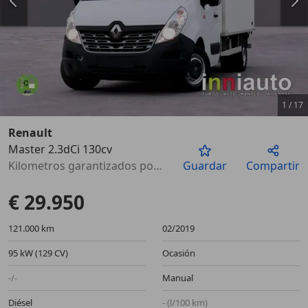
1
/
17
Renault
Master 2.3dCi 130cv
Anterior
Sigu
Kilometros garantizados por escrito
Guardar
Compartir
€ 29.950
121.000 km
02/2019
95 kW (129 CV)
Ocasión
-/-
Manual
Diésel
- (l/100 km)