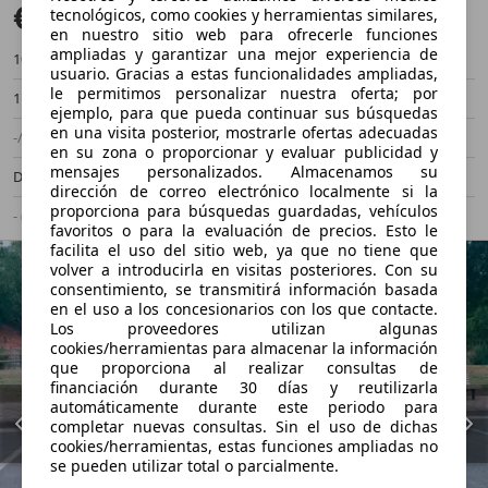
€ 18.200
tecnológicos, como cookies y herramientas similares,
en nuestro sitio web para ofrecerle funciones
ampliadas y garantizar una mejor experiencia de
100.000 km
08/2020
usuario. Gracias a estas funcionalidades ampliadas,
le permitimos personalizar nuestra oferta; por
110 kW (150 CV)
Ocasión
ejemplo, para que pueda continuar sus búsquedas
en una visita posterior, mostrarle ofertas adecuadas
-/-
Manual
en su zona o proporcionar y evaluar publicidad y
mensajes personalizados. Almacenamos su
Diésel
- (l/100 km)
dirección de correo electrónico localmente si la
proporciona para búsquedas guardadas, vehículos
- (g/km)
favoritos o para la evaluación de precios. Esto le
facilita el uso del sitio web, ya que no tiene que
volver a introducirla en visitas posteriores. Con su
consentimiento, se transmitirá información basada
en el uso a los concesionarios con los que contacte.
Los proveedores utilizan algunas
cookies/herramientas para almacenar la información
que proporciona al realizar consultas de
financiación durante 30 días y reutilizarla
automáticamente durante este periodo para
completar nuevas consultas. Sin el uso de dichas
cookies/herramientas, estas funciones ampliadas no
se pueden utilizar total o parcialmente.