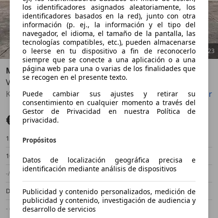
los identificadores asignados aleatoriamente, los
identificadores basados en la red), junto con otra
información (p. ej., la información y el tipo del
navegador, el idioma, el tamaño de la pantalla, las
tecnologías compatibles, etc.), pueden almacenarse
o leerse en tu dispositivo a fin de reconocerlo
1
/
23
siempre que se conecte a una aplicación o a una
página web para una o varias de los finalidades que
Mercedes-Benz
se recogen en el presente texto.
Vito 114CDI 136cv
Anterior
Sigu
Kilometros garantizados por escrito
Guardar
Compartir
Puede cambiar sus ajustes y retirar su
consentimiento en cualquier momento a través del
Gestor de Privacidad en nuestra Política de
€ 17.600
privacidad.
159.000 km
09/2019
Propósitos
100 kW (136 CV)
Ocasión
Datos de localización geográfica precisa e
identificación mediante análisis de dispositivos
-/-
Manual
Diésel
- (l/100 km)
Publicidad y contenido personalizados, medición de
publicidad y contenido, investigación de audiencia y
- (g/km)
desarrollo de servicios