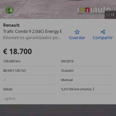
1
/
14
Renault
Trafic Combi 9 2.0dCi Energy Blue 88kW
Anterior
Sigu
Kilometros garantizados por escrito
Guardar
Compartir
€ 18.700
156.000 km
04/2019
88 kW (120 CV)
Ocasión
-/-
Manual
Diésel
5,4 l/100 km (mixto)
- (g/km)