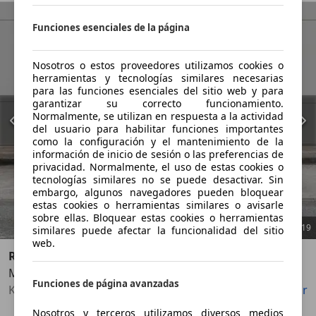
Funciones esenciales de la página
Nosotros o estos proveedores utilizamos cookies o
herramientas y tecnologías similares necesarias
para las funciones esenciales del sitio web y para
garantizar su correcto funcionamiento.
Normalmente, se utilizan en respuesta a la actividad
del usuario para habilitar funciones importantes
como la configuración y el mantenimiento de la
información de inicio de sesión o las preferencias de
privacidad. Normalmente, el uso de estas cookies o
tecnologías similares no se puede desactivar. Sin
embargo, algunos navegadores pueden bloquear
estas cookies o herramientas similares o avisarle
sobre ellas. Bloquear estas cookies o herramientas
1
/
19
similares puede afectar la funcionalidad del sitio
web.
Renault
Master 2.3DCI 150cv
Anterior
Sigu
Funciones de página avanzadas
Kilometros garantizados por escrito
Guardar
Compartir
Nosotros y terceros utilizamos diversos medios