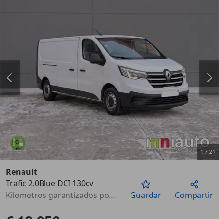
1
/
21
Renault
Trafic 2.0Blue DCI 130cv
Anterior
Sigu
Kilometros garantizados por escrito
Guardar
Compartir