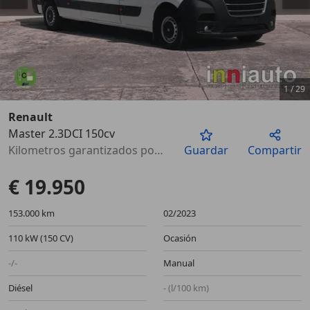
1
/
29
Renault
Master 2.3DCI 150cv
Anterior
Sigu
Kilometros garantizados por escrito
Guardar
Compartir
€ 19.950
153.000 km
02/2023
110 kW (150 CV)
Ocasión
-/-
Manual
Diésel
- (l/100 km)