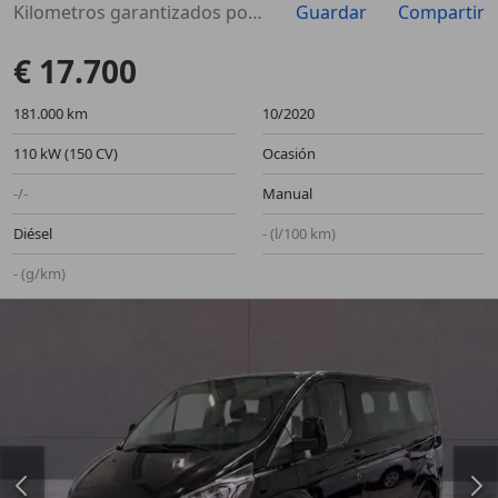
Kilometros garantizados por escrito
Guardar
Compartir
€ 17.700
181.000 km
10/2020
110 kW (150 CV)
Ocasión
-/-
Manual
Diésel
- (l/100 km)
- (g/km)