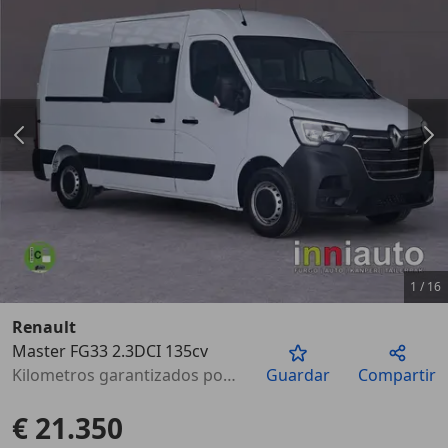
1
/
16
Renault
Master FG33 2.3DCI 135cv
Anterior
Sigu
Kilometros garantizados por escrito
Guardar
Compartir
€ 21.350