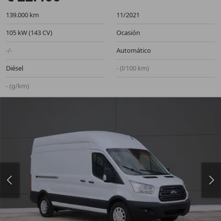
139.000 km
11/2021
105 kW (143 CV)
Ocasión
-/-
Automático
Diésel
- (l/100 km)
- (g/km)