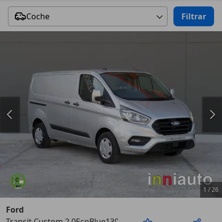
Coche
Filtrar
1
/
26
Ford
Transit Custom 2.0EcoBlue130cv