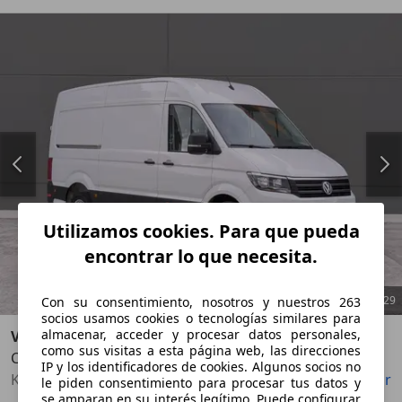
Utilizamos cookies. Para que pueda
encontrar lo que necesita.
1
/
29
Con su consentimiento, nosotros y nuestros 263
socios usamos cookies o tecnologías similares para
almacenar, acceder y procesar datos personales,
Volkswagen
como sus visitas a esta página web, las direcciones
Crafter 2.0TDI 140cv
Anterior
Sigu
IP y los identificadores de cookies. Algunos socios no
Kilometros garantizados por escrito
Guardar
Compartir
le piden consentimiento para procesar tus datos y
se amparan en su interés legítimo. Puede configurar