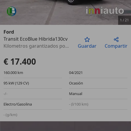
1
/
21
Ford
Transit EcoBlue Hibrida130cv
Anterior
Sigu
Kilometros garantizados por escrito
Guardar
Compartir
€ 17.400
160.000 km
04/2021
95 kW (129 CV)
Ocasión
-/-
Manual
Electro/Gasolina
- (l/100 km)
- (g/km)