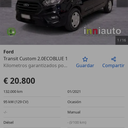
1
/
16
Ford
Transit Custom 2.0ECOBLUE 130CV
Anterior
Sigu
Kilometros garantizados por escrito
Guardar
Compartir
€ 20.800
132.000 km
01/2021
95 kW (129 CV)
Ocasión
-/-
Manual
Diésel
- (l/100 km)