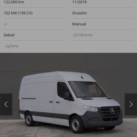
122.000 km
11/2019
102 kW (139 CV)
Ocasión
-/-
Manual
Diésel
- (l/100 km)
- (g/km)