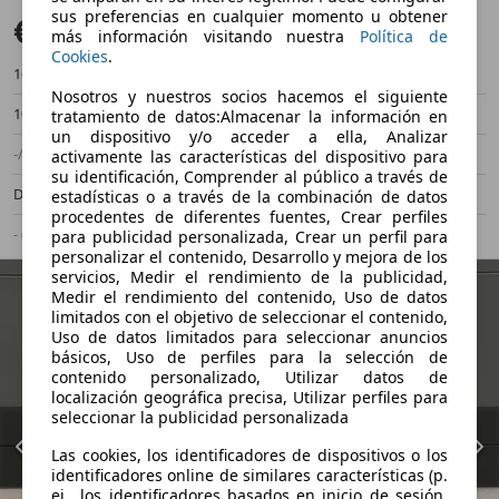
sus preferencias en cualquier momento u obtener
€ 20.500
más información visitando nuestra
Política de
Cookies
.
169.000 km
12/2021
Nosotros y nuestros socios hacemos el siguiente
102 kW (139 CV)
Ocasión
tratamiento de datos:Almacenar la información en
un dispositivo y/o acceder a ella, Analizar
-/-
Manual
activamente las características del dispositivo para
su identificación, Comprender al público a través de
Diésel
- (l/100 km)
estadísticas o a través de la combinación de datos
procedentes de diferentes fuentes, Crear perfiles
- (g/km)
para publicidad personalizada, Crear un perfil para
personalizar el contenido, Desarrollo y mejora de los
servicios, Medir el rendimiento de la publicidad,
Medir el rendimiento del contenido, Uso de datos
limitados con el objetivo de seleccionar el contenido,
Uso de datos limitados para seleccionar anuncios
básicos, Uso de perfiles para la selección de
contenido personalizado, Utilizar datos de
localización geográfica precisa, Utilizar perfiles para
seleccionar la publicidad personalizada
Las cookies, los identificadores de dispositivos o los
identificadores online de similares características (p.
ej., los identificadores basados en inicio de sesión,