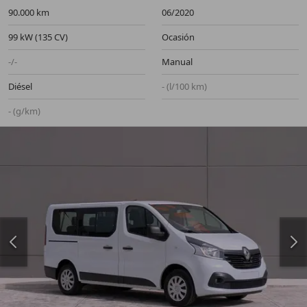
90.000 km
06/2020
99 kW (135 CV)
Ocasión
-/-
Manual
Diésel
- (l/100 km)
- (g/km)