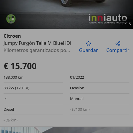
1
/
15
Citroen
Jumpy Furgón Talla M BlueHDi 120 S&S 6v
Anterior
Sigu
Kilometros garantizados por escrito
Guardar
Compartir
€ 15.700
138.000 km
01/2022
88 kW (120 CV)
Ocasión
-/-
Manual
Diésel
- (l/100 km)
- (g/km)