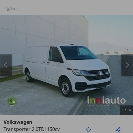
- (g/km)
1
/
16
Volkswagen
Transporter 2.0TDi 150cv
Anterior
Sigu