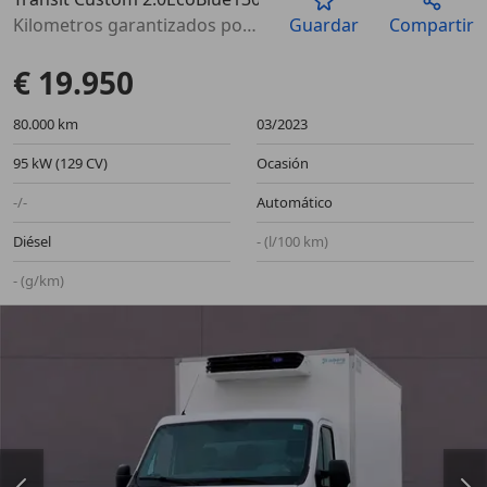
Anterior
Sigu
Kilometros garantizados por escrito
Guardar
Compartir
€ 19.950
80.000 km
03/2023
95 kW (129 CV)
Ocasión
-/-
Automático
Diésel
- (l/100 km)
- (g/km)