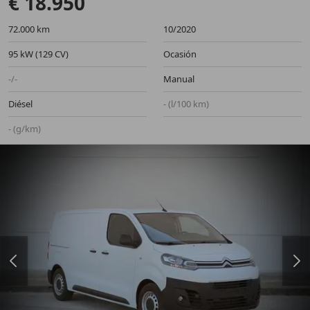
€ 18.950
72.000 km
10/2020
95 kW (129 CV)
Ocasión
-/-
Manual
Diésel
- (l/100 km)
- (g/km)