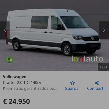
1
/
21
Volkswagen
Crafter 2.0 TDI 140cv
Anterior
Sigu
Kilometros garantizados por escrito
Guardar
Compartir
€ 24.950