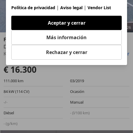
|
|
Política de privacidad
Aviso legal
Vendor List
Aceptar y cerrar
1
/
26
Más información
Fiat
Ducato 2.0Mjet 115cv
Anterior
Sigu
Rechazar y cerrar
Kilometros garantizados por escrito
Guardar
Compartir
€ 16.300
111.000 km
03/2019
84 kW (114 CV)
Ocasión
-/-
Manual
Diésel
- (l/100 km)
- (g/km)