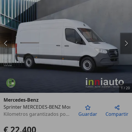
1
/
20
Mercedes-Benz
Sprinter MERCEDES-BENZ Monovolumen 143cv Automáti
Anterior
Sigu
Kilometros garantizados por escrito
Guardar
Compartir
€ 22.400