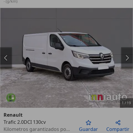
- (g/km)
1
/
19
Renault
Trafic 2.0DCI 130cv
Anterior
Sigu
Kilometros garantizados por escrito
Guardar
Compartir