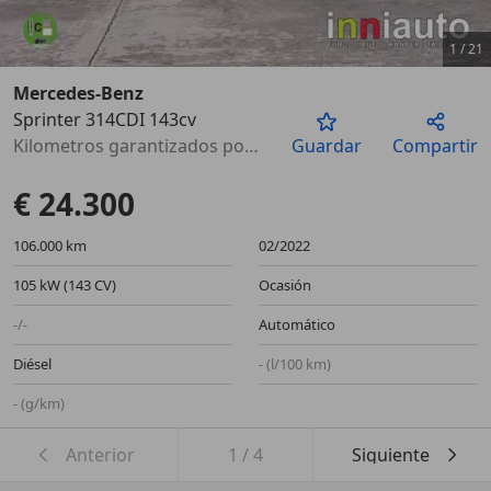
1
/
21
Mercedes-Benz
Sprinter 314CDI 143cv
Anterior
Sigu
Kilometros garantizados por escrito
Guardar
Compartir
€ 24.300
106.000 km
02/2022
105 kW (143 CV)
Ocasión
-/-
Automático
Diésel
- (l/100 km)
- (g/km)
Anterior
1
/
4
Siguiente