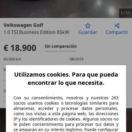
1
/
11
Volkswagen Golf
1.0 TSI Business Edition 85kW
Guardar
Compartir
Anterior
Sigu
€ 18.900
Sin comparación
83.500 km
08/2019
85 kW (116 CV)
Ocasión
Utilizamos cookies. Para que pueda
- (Propietarios)
Manual
encontrar lo que necesita.
Gasolina
4,8 l/100 km (mixto)
Con su consentimiento, nosotros y nuestros 263
- (g/km)
-/-
socios usamos cookies o tecnologías similares para
almacenar, acceder y procesar datos personales,
como sus visitas a esta página web, las direcciones
IP y los identificadores de cookies. Algunos socios no
le piden consentimiento para procesar tus datos y
se amparan en su interés legítimo. Puede configurar