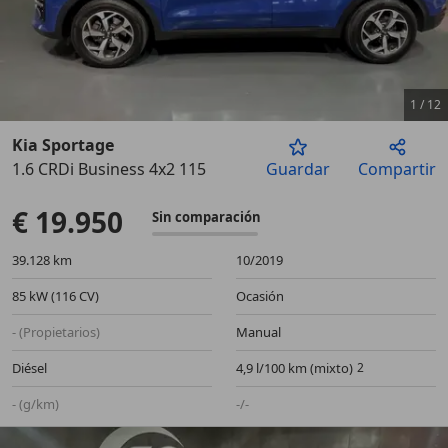
1
/
12
Kia Sportage
1.6 CRDi Business 4x2 115
Guardar
Compartir
Anterior
Sigu
€ 19.950
Sin comparación
39.128 km
10/2019
85 kW (116 CV)
Ocasión
- (Propietarios)
Manual
Diésel
4,9 l/100 km (mixto)
- (g/km)
-/-