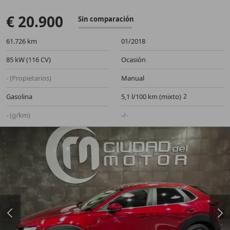
€ 20.900
Sin comparación
61.726 km
01/2018
85 kW (116 CV)
Ocasión
- (Propietarios)
Manual
Gasolina
5,1 l/100 km (mixto)
- (g/km)
-/-