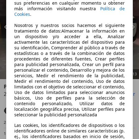
sus preferencias en cualquier momento u obtener
más información visitando nuestra
Política de
Cookies
.
Nosotros y nuestros socios hacemos el siguiente
tratamiento de datos:Almacenar la información en
un dispositivo y/o acceder a ella, Analizar
activamente las características del dispositivo para
su identificación, Comprender al público a través de
estadísticas o a través de la combinación de datos
procedentes de diferentes fuentes, Crear perfiles
para publicidad personalizada, Crear un perfil para
personalizar el contenido, Desarrollo y mejora de los
1
/
13
servicios, Medir el rendimiento de la publicidad,
Medir el rendimiento del contenido, Uso de datos
Peugeot 5008
limitados con el objetivo de seleccionar el contenido,
Uso de datos limitados para seleccionar anuncios
2.0BlueHDi S&S GT-Line 150
Guardar
Compartir
Anterior
Sigu
básicos, Uso de perfiles para la selección de
contenido personalizado, Utilizar datos de
€ 14.950
Sin comparación
localización geográfica precisa, Utilizar perfiles para
seleccionar la publicidad personalizada
223.000 km
02/2018
Las cookies, los identificadores de dispositivos o los
identificadores online de similares características (p.
110 kW (150 CV)
Ocasión
ej., los identificadores basados en inicio de sesión,