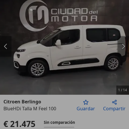
1
/
14
Citroen Berlingo
BlueHDi Talla M Feel 100
Guardar
Compartir
Anterior
Sigu
€ 21.475
Sin comparación