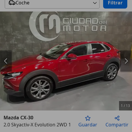
Coche
Filtrar
1
/
13
Mazda CX-30
2.0 Skyactiv-X Evolution 2WD 137kW
Guardar
Compartir
Anterior
Sigu