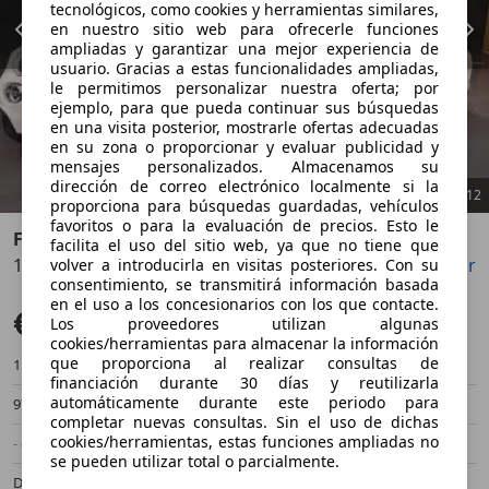
tecnológicos, como cookies y herramientas similares,
en nuestro sitio web para ofrecerle funciones
ampliadas y garantizar una mejor experiencia de
usuario. Gracias a estas funcionalidades ampliadas,
le permitimos personalizar nuestra oferta; por
ejemplo, para que pueda continuar sus búsquedas
en una visita posterior, mostrarle ofertas adecuadas
en su zona o proporcionar y evaluar publicidad y
mensajes personalizados. Almacenamos su
dirección de correo electrónico localmente si la
1
/
12
proporciona para búsquedas guardadas, vehículos
favoritos o para la evaluación de precios. Esto le
Fiat 500X
facilita el uso del sitio web, ya que no tiene que
1.6Mjt S&S Cross 97kW
Guardar
Compartir
volver a introducirla en visitas posteriores. Con su
Anterior
Sigu
consentimiento, se transmitirá información basada
en el uso a los concesionarios con los que contacte.
€ 17.500
Sin comparación
Los proveedores utilizan algunas
cookies/herramientas para almacenar la información
que proporciona al realizar consultas de
113.500 km
06/2021
financiación durante 30 días y reutilizarla
automáticamente durante este periodo para
97 kW (132 CV)
Ocasión
completar nuevas consultas. Sin el uso de dichas
cookies/herramientas, estas funciones ampliadas no
- (Propietarios)
Manual
se pueden utilizar total o parcialmente.
Diésel
- (l/100 km)