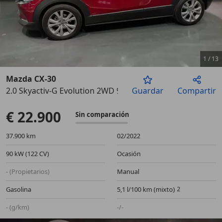
1
/
13
Mazda CX-30
2.0 Skyactiv-G Evolution 2WD 90kW
Guardar
Compartir
Anterior
Sigu
€ 22.900
Sin comparación
37.900 km
02/2022
90 kW (122 CV)
Ocasión
- (Propietarios)
Manual
Gasolina
5,1 l/100 km (mixto)
- (g/km)
-/-