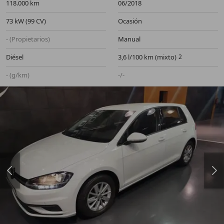
118.000 km
06/2018
73 kW (99 CV)
Ocasión
- (Propietarios)
Manual
Diésel
3,6 l/100 km (mixto)
- (g/km)
-/-