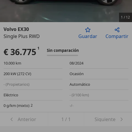
1
/
12
Volvo EX30
Single Plus RWD
Guardar
Compartir
Anterior
Sigu
€ 36.775
Sin comparación
10.000 km
08/2024
200 kW (272 CV)
Ocasión
- (Propietarios)
Automático
Eléctrico
- (l/100 km)
0 g/km (mixto)
-/-
Anterior
1
/
1
Siguiente