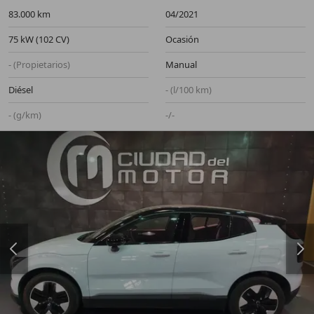
83.000 km
04/2021
75 kW (102 CV)
Ocasión
- (Propietarios)
Manual
Diésel
- (l/100 km)
- (g/km)
-/-