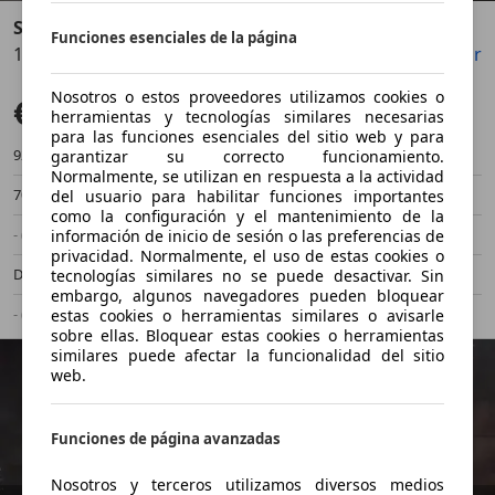
SEAT Arona
Funciones esenciales de la página
1.6TDI CR S&S Style 95
Guardar
Compartir
Anterior
Sigu
Nosotros o estos proveedores utilizamos cookies o
€ 15.950
Sin comparación
herramientas y tecnologías similares necesarias
para las funciones esenciales del sitio web y para
92.500 km
04/2019
garantizar su correcto funcionamiento.
Normalmente, se utilizan en respuesta a la actividad
70 kW (95 CV)
Ocasión
del usuario para habilitar funciones importantes
como la configuración y el mantenimiento de la
- (Propietarios)
Manual
información de inicio de sesión o las preferencias de
privacidad. Normalmente, el uso de estas cookies o
Diésel
4,0 l/100 km (mixto)
tecnologías similares no se puede desactivar. Sin
embargo, algunos navegadores pueden bloquear
- (g/km)
-/-
estas cookies o herramientas similares o avisarle
sobre ellas. Bloquear estas cookies o herramientas
similares puede afectar la funcionalidad del sitio
web.
Funciones de página avanzadas
Nosotros y terceros utilizamos diversos medios