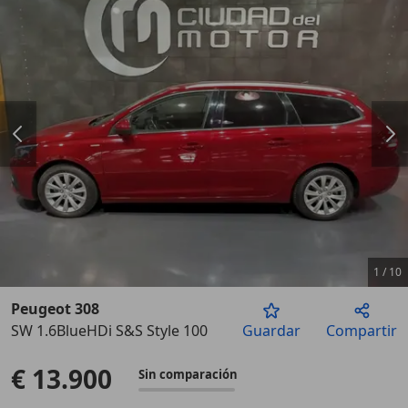
1
/
10
Peugeot 308
SW 1.6BlueHDi S&S Style 100
Guardar
Compartir
Anterior
Sigu
€ 13.900
Sin comparación