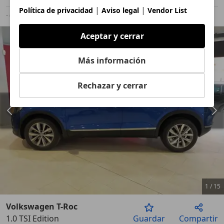
|
|
Política de privacidad
Aviso legal
Vendor List
- (g/km)
-/-
Aceptar y cerrar
Más información
Rechazar y cerrar
1
/
15
Volkswagen T-Roc
1.0 TSI Edition
Guardar
Compartir
Anterior
Sigu