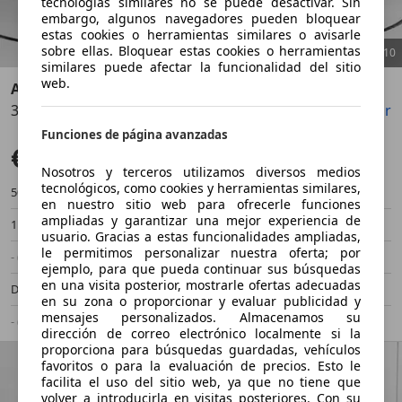
tecnologías similares no se puede desactivar. Sin
embargo, algunos navegadores pueden bloquear
estas cookies o herramientas similares o avisarle
sobre ellas. Bloquear estas cookies o herramientas
1
/
10
similares puede afectar la funcionalidad del sitio
web.
Audi Q3
35 TDI Advanced S tronic 110kW
Guardar
Compartir
Anterior
Sigu
Funciones de página avanzadas
€ 27.590
Súper oferta
Nosotros y terceros utilizamos diversos medios
tecnológicos, como cookies y herramientas similares,
50.049 km
10/2023
en nuestro sitio web para ofrecerle funciones
ampliadas y garantizar una mejor experiencia de
110 kW (150 CV)
Ocasión
usuario. Gracias a estas funcionalidades ampliadas,
le permitimos personalizar nuestra oferta; por
- (Propietarios)
Automático
ejemplo, para que pueda continuar sus búsquedas
en una visita posterior, mostrarle ofertas adecuadas
Diésel
- (l/100 km)
en su zona o proporcionar y evaluar publicidad y
mensajes personalizados. Almacenamos su
- (g/km)
-/-
dirección de correo electrónico localmente si la
proporciona para búsquedas guardadas, vehículos
favoritos o para la evaluación de precios. Esto le
facilita el uso del sitio web, ya que no tiene que
volver a introducirla en visitas posteriores. Con su