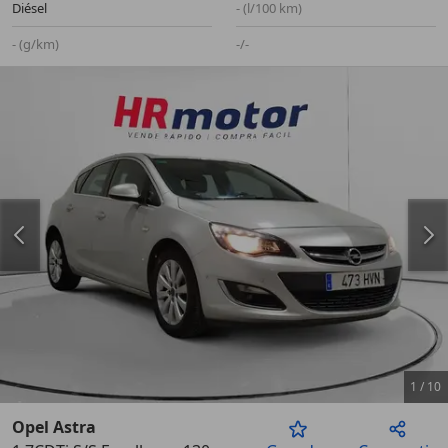
Diésel
- (l/100 km)
- (g/km)
-/-
1
/
10
Opel Astra