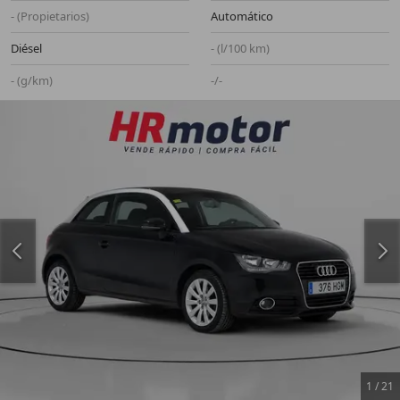
- (Propietarios)
Automático
Diésel
- (l/100 km)
- (g/km)
-/-
1
/
21