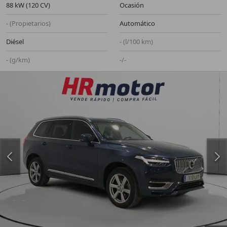
88 kW (120 CV)
Ocasión
- (Propietarios)
Automático
Diésel
- (l/100 km)
- (g/km)
-/-