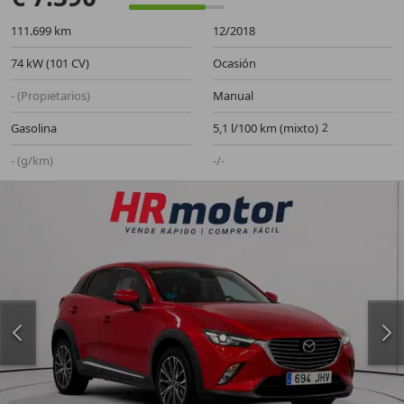
111.699 km
12/2018
74 kW (101 CV)
Ocasión
- (Propietarios)
Manual
Gasolina
5,1 l/100 km (mixto)
- (g/km)
-/-