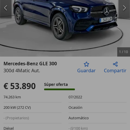
1
/
10
Mercedes-Benz GLE 300
300d 4Matic Aut.
Guardar
Compartir
Anterior
Sigu
€ 53.890
Súper oferta
74.263 km
07/2022
200 kW (272 CV)
Ocasión
- (Propietarios)
Automático
Diésel
- (l/100 km)