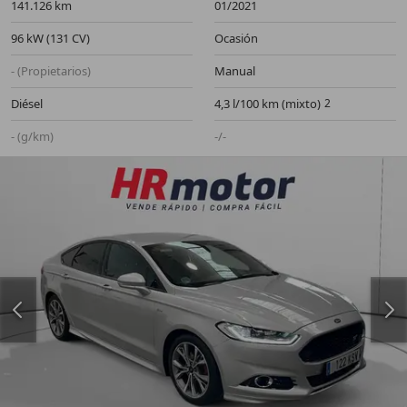
141.126 km
01/2021
96 kW (131 CV)
Ocasión
- (Propietarios)
Manual
Diésel
4,3 l/100 km (mixto)
- (g/km)
-/-