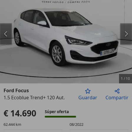
1
/
10
Ford Focus
1.5 Ecoblue Trend+ 120 Aut.
Guardar
Compartir
Anterior
Sigu
€ 14.690
Súper oferta
62.444 km
08/2022