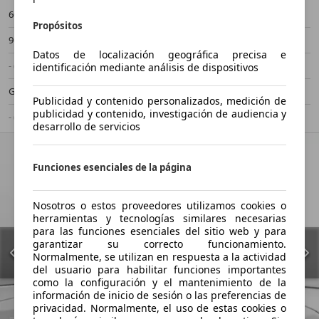
60.528 km
11/2018
Propósitos
96 kW (131 CV)
Ocasión
Datos de localización geográfica precisa e
- (Propietarios)
Manual
identificación mediante análisis de dispositivos
Gasolina
5,3 l/100 km (mixto)
Publicidad y contenido personalizados, medición de
publicidad y contenido, investigación de audiencia y
- (g/km)
-/-
desarrollo de servicios
Funciones esenciales de la página
Nosotros o estos proveedores utilizamos cookies o
herramientas y tecnologías similares necesarias
para las funciones esenciales del sitio web y para
garantizar su correcto funcionamiento.
Normalmente, se utilizan en respuesta a la actividad
del usuario para habilitar funciones importantes
como la configuración y el mantenimiento de la
información de inicio de sesión o las preferencias de
privacidad. Normalmente, el uso de estas cookies o