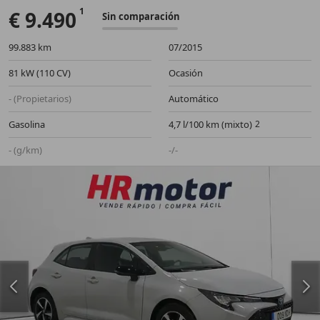
€ 9.490
Sin comparación
99.883 km
07/2015
81 kW (110 CV)
Ocasión
- (Propietarios)
Automático
Gasolina
4,7 l/100 km (mixto)
- (g/km)
-/-