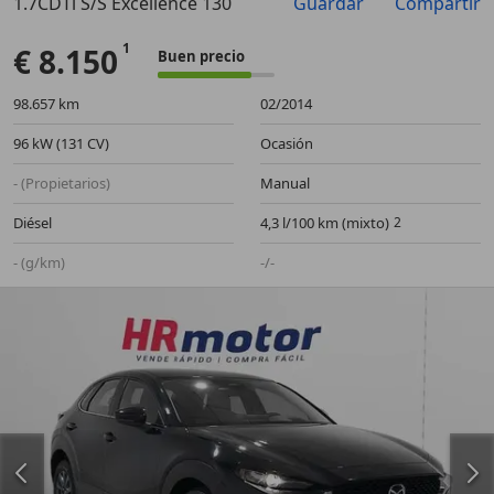
1.7CDTi S/S Excellence 130
Guardar
Compartir
Anterior
Sigu
€ 8.150
Buen precio
98.657 km
02/2014
96 kW (131 CV)
Ocasión
- (Propietarios)
Manual
Diésel
4,3 l/100 km (mixto)
- (g/km)
-/-