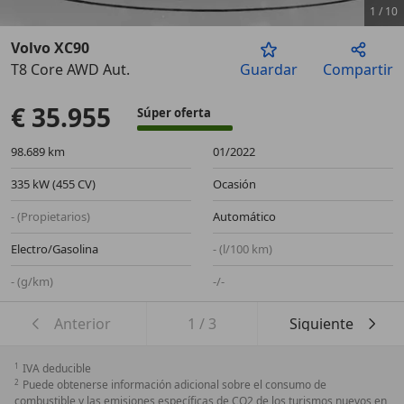
1
/
10
Volvo XC90
T8 Core AWD Aut.
Guardar
Compartir
Anterior
Sigu
€ 35.955
Súper oferta
98.689 km
01/2022
335 kW (455 CV)
Ocasión
- (Propietarios)
Automático
Electro/Gasolina
- (l/100 km)
- (g/km)
-/-
Anterior
1
/
3
Siguiente
1
IVA deducible
2
Puede obtenerse información adicional sobre el consumo de
combustible y las emisiones específicas de CO2 de los turismos nuevos en