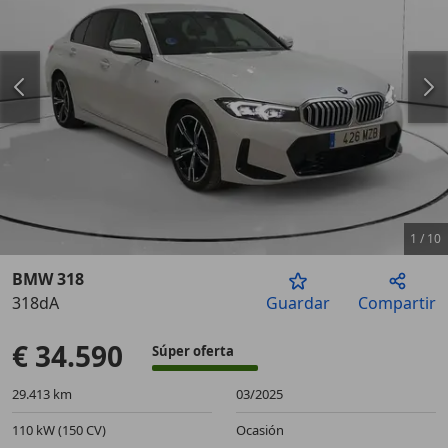
1
/
10
BMW 318
318dA
Guardar
Compartir
Anterior
Sigu
€ 34.590
Súper oferta
29.413 km
03/2025
110 kW (150 CV)
Ocasión