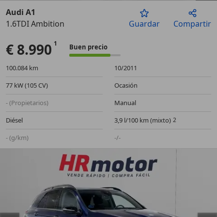
Audi A1
1.6TDI Ambition
Guardar
Compartir
Anterior
Sigu
€ 8.990
Buen precio
100.084 km
10/2011
77 kW (105 CV)
Ocasión
- (Propietarios)
Manual
Diésel
3,9 l/100 km (mixto)
- (g/km)
-/-