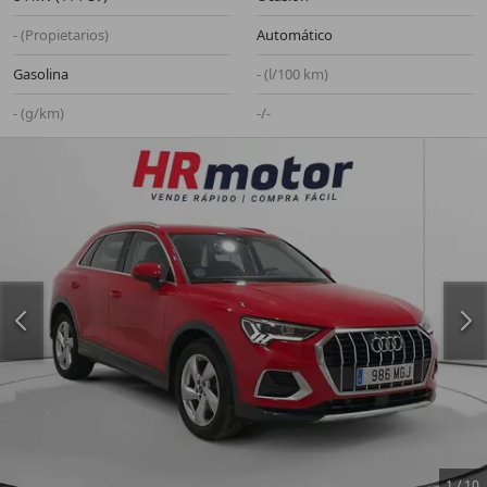
- (Propietarios)
Automático
Gasolina
- (l/100 km)
- (g/km)
-/-
1
/
10