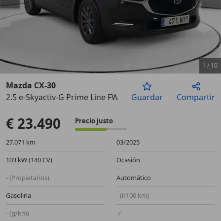
1
/
10
Mazda CX-30
2.5 e-Skyactiv-G Prime Line FWD Aut. 103kW
Guardar
Compartir
Anterior
Sigu
€ 23.490
Precio justo
27.071 km
03/2025
103 kW (140 CV)
Ocasión
- (Propietarios)
Automático
Gasolina
- (l/100 km)
- (g/km)
-/-