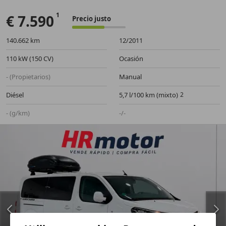
€ 7.590
Precio justo
140.662 km
12/2011
110 kW (150 CV)
Ocasión
- (Propietarios)
Manual
Diésel
5,7 l/100 km (mixto)
- (g/km)
-/-