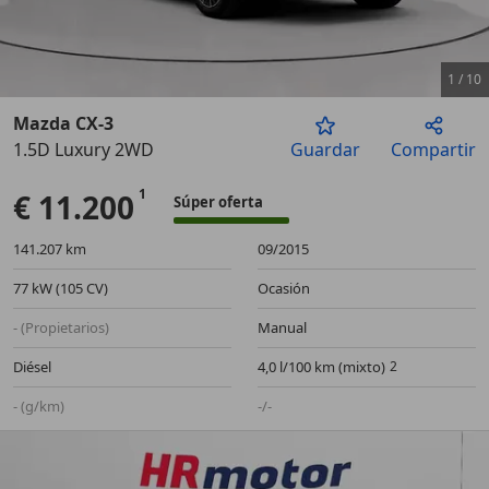
1
/
10
Mazda CX-3
1.5D Luxury 2WD
Guardar
Compartir
Anterior
Sigu
€ 11.200
Súper oferta
141.207 km
09/2015
77 kW (105 CV)
Ocasión
- (Propietarios)
Manual
Diésel
4,0 l/100 km (mixto)
- (g/km)
-/-