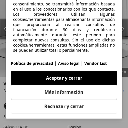
consentimiento, se transmitirá información basada
en el uso a los concesionarios con los que contacte.
Los proveedores utilizan algunas
cookies/herramientas para almacenar la información
que proporciona al realizar consultas de
financiación durante 30 días y reutilizarla
automáticamente durante este periodo para
completar nuevas consultas. Sin el uso de dichas
cookies/herramientas, estas funciones ampliadas no
se pueden utilizar total o parcialmente.
|
|
Política de privacidad
Aviso legal
Vendor List
1
/
10
Aceptar y cerrar
Volkswagen Caddy
Maxi 1.5 TSI Life DSG 114
Guardar
Compartir
Anterior
Sigu
Más información
€ 23.841
Súper oferta
Rechazar y cerrar
55.695 km
02/2023
84 kW (114 CV)
Ocasión