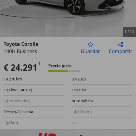
1
/
10
Toyota Corolla
140H Business
Guardar
Compartir
Anterior
Sigu
€ 24.291
Precio justo
18.276 km
07/2025
103 kW (140 CV)
Ocasión
- (Propietarios)
Automático
Electro/Gasolina
- (l/100 km)
- (g/km)
-/-