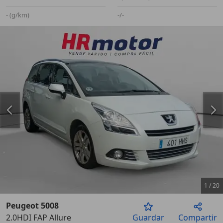
- (g/km)
-/-
1
/
20
Peugeot 5008
2.0HDI FAP Allure
Guardar
Compartir
Anterior
Sigu