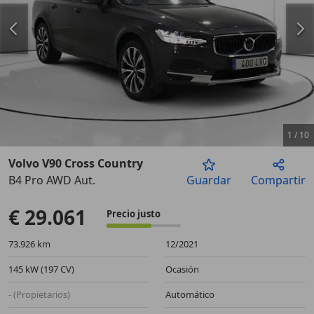
1
/
10
Volvo V90 Cross Country
B4 Pro AWD Aut.
Guardar
Compartir
Anterior
Sigu
€ 29.061
Precio justo
73.926 km
12/2021
145 kW (197 CV)
Ocasión
- (Propietarios)
Automático