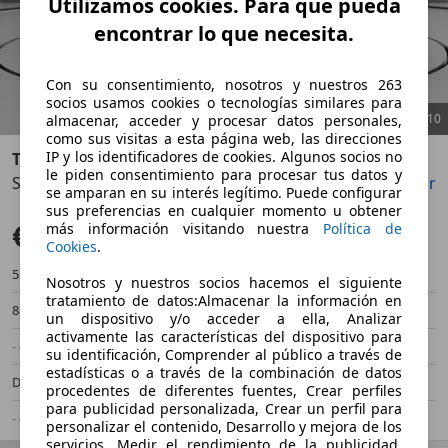
Utilizamos cookies. Para que pueda
encontrar lo que necesita.
Con su consentimiento, nosotros y nuestros 263
socios usamos cookies o tecnologías similares para
1
/
10
almacenar, acceder y procesar datos personales,
como sus visitas a esta página web, las direcciones
IP y los identificadores de cookies. Algunos socios no
Toyota Proace
le piden consentimiento para procesar tus datos y
Shuttle L2 1.5D 9pl. VX 120
Guardar
Compartir
Anterior
Sigu
se amparan en su interés legítimo. Puede configurar
sus preferencias en cualquier momento u obtener
€ 26.890
más información visitando nuestra
Política de
Sin comparación
Cookies
.
55.580 km
06/2021
Nosotros y nuestros socios hacemos el siguiente
tratamiento de datos:Almacenar la información en
88 kW (120 CV)
Ocasión
un dispositivo y/o acceder a ella, Analizar
activamente las características del dispositivo para
- (Propietarios)
Manual
su identificación, Comprender al público a través de
estadísticas o a través de la combinación de datos
Diésel
- (l/100 km)
procedentes de diferentes fuentes, Crear perfiles
para publicidad personalizada, Crear un perfil para
- (g/km)
-/-
personalizar el contenido, Desarrollo y mejora de los
servicios, Medir el rendimiento de la publicidad,