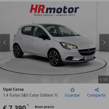
1
/
23
Opel Corsa
1.4 Turbo S&S Color Edition 100
Guardar
Compartir
Anterior
Sigu
€ 7.390
Buen precio