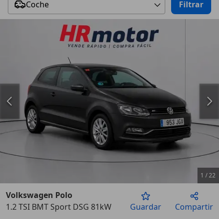
Coche
Filtrar
1
/
22
Volkswagen Polo
1.2 TSI BMT Sport DSG 81kW
Guardar
Compartir
Anterior
Sigu