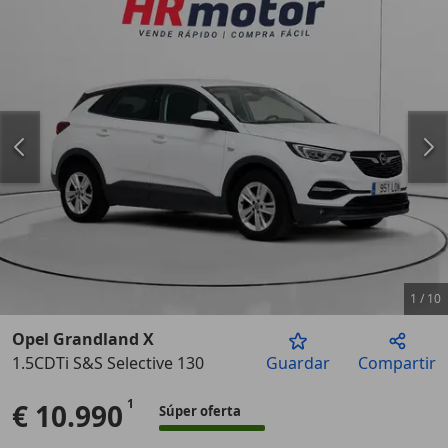
1
/
10
Opel Grandland X
1.5CDTi S&S Selective 130
Guardar
Compartir
Anterior
Sigu
€ 10.990
Súper oferta