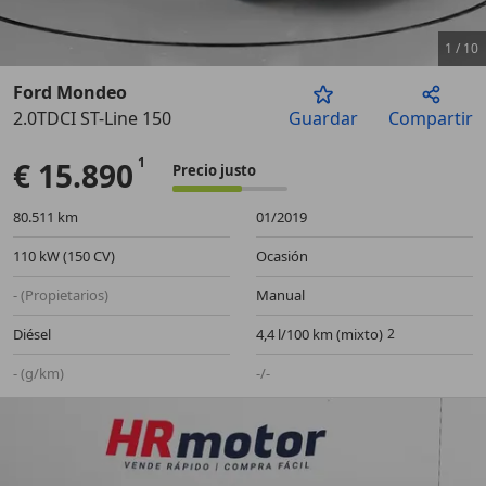
1
/
10
Ford Mondeo
2.0TDCI ST-Line 150
Guardar
Compartir
Anterior
Sigu
€ 15.890
Precio justo
80.511 km
01/2019
110 kW (150 CV)
Ocasión
- (Propietarios)
Manual
Diésel
4,4 l/100 km (mixto)
- (g/km)
-/-