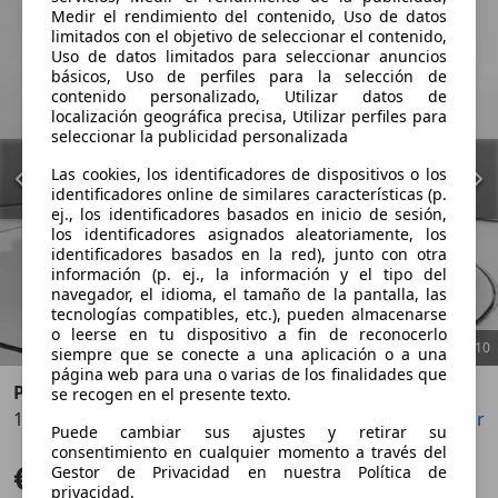
Medir el rendimiento del contenido, Uso de datos
limitados con el objetivo de seleccionar el contenido,
Uso de datos limitados para seleccionar anuncios
básicos, Uso de perfiles para la selección de
contenido personalizado, Utilizar datos de
localización geográfica precisa, Utilizar perfiles para
seleccionar la publicidad personalizada
Las cookies, los identificadores de dispositivos o los
identificadores online de similares características (p.
ej., los identificadores basados en inicio de sesión,
los identificadores asignados aleatoriamente, los
identificadores basados en la red), junto con otra
información (p. ej., la información y el tipo del
navegador, el idioma, el tamaño de la pantalla, las
tecnologías compatibles, etc.), pueden almacenarse
o leerse en tu dispositivo a fin de reconocerlo
1
/
10
siempre que se conecte a una aplicación o a una
página web para una o varias de los finalidades que
Peugeot 3008
se recogen en el presente texto.
1.2 S&S PureTech Active 130
Guardar
Compartir
Anterior
Sigu
Puede cambiar sus ajustes y retirar su
consentimiento en cualquier momento a través del
€ 11.750
Gestor de Privacidad en nuestra Política de
Súper oferta
privacidad.