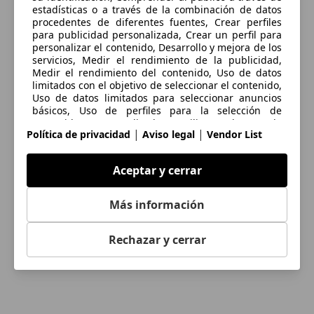
estadísticas o a través de la combinación de datos
procedentes de diferentes fuentes, Crear perfiles
para publicidad personalizada, Crear un perfil para
personalizar el contenido, Desarrollo y mejora de los
servicios, Medir el rendimiento de la publicidad,
Medir el rendimiento del contenido, Uso de datos
limitados con el objetivo de seleccionar el contenido,
Uso de datos limitados para seleccionar anuncios
básicos, Uso de perfiles para la selección de
contenido personalizado, Utilizar datos de
|
|
Política de privacidad
Aviso legal
Vendor List
localización geográfica precisa, Utilizar perfiles para
seleccionar la publicidad personalizada
Aceptar y cerrar
Las cookies, los identificadores de dispositivos o los
identificadores online de similares características (p.
ej., los identificadores basados en inicio de sesión,
Más información
los identificadores asignados aleatoriamente, los
identificadores basados en la red), junto con otra
información (p. ej., la información y el tipo del
Rechazar y cerrar
navegador, el idioma, el tamaño de la pantalla, las
tecnologías compatibles, etc.), pueden almacenarse
o leerse en tu dispositivo a fin de reconocerlo
siempre que se conecte a una aplicación o a una
página web para una o varias de los finalidades que
se recogen en el presente texto.