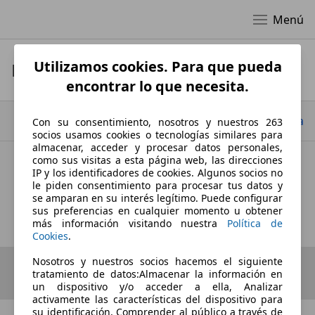
Menú
Utilizamos cookies. Para que pueda
Datos de empresa
encontrar lo que necesita.
Ir arriba
Con su consentimiento, nosotros y nuestros 263
socios usamos cookies o tecnologías similares para
almacenar, acceder y procesar datos personales,
como sus visitas a esta página web, las direcciones
IP y los identificadores de cookies. Algunos socios no
GT CARS PREMIUM LAS PALMAS
le piden consentimiento para procesar tus datos y
se amparan en su interés legítimo. Puede configurar
Datos de empresa
sus preferencias en cualquier momento u obtener
más información visitando nuestra
Política de
Cookies
.
Nosotros y nuestros socios hacemos el siguiente
tratamiento de datos:Almacenar la información en
un dispositivo y/o acceder a ella, Analizar
activamente las características del dispositivo para
su identificación, Comprender al público a través de