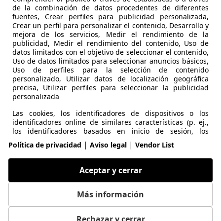
de la combinación de datos procedentes de diferentes
fuentes, Crear perfiles para publicidad personalizada,
Crear un perfil para personalizar el contenido, Desarrollo y
mejora de los servicios, Medir el rendimiento de la
publicidad, Medir el rendimiento del contenido, Uso de
datos limitados con el objetivo de seleccionar el contenido,
Uso de datos limitados para seleccionar anuncios básicos,
Uso de perfiles para la selección de contenido
personalizado, Utilizar datos de localización geográfica
precisa, Utilizar perfiles para seleccionar la publicidad
personalizada
Las cookies, los identificadores de dispositivos o los
identificadores online de similares características (p. ej.,
los identificadores basados en inicio de sesión, los
identificadores asignados aleatoriamente, los
|
|
Política de privacidad
Aviso legal
Vendor List
identificadores basados en la red), junto con otra
información (p. ej., la información y el tipo del navegador,
el idioma, el tamaño de la pantalla, las tecnologías
Aceptar y cerrar
compatibles, etc.), pueden almacenarse o leerse en tu
dispositivo a fin de reconocerlo siempre que se conecte a
una aplicación o a una página web para una o varias de
Más información
los finalidades que se recogen en el presente texto.
Rechazar y cerrar
Puede cambiar sus ajustes y retirar su consentimiento en