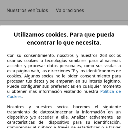
Nuestros vehículos
Valoraciones
Utilizamos cookies. Para que pueda
encontrar lo que necesita.
Con su consentimiento, nosotros y nuestros 263 socios
usamos cookies o tecnologías similares para almacenar,
acceder y procesar datos personales, como sus visitas a
esta página web, las direcciones IP y los identificadores de
cookies. Algunos socios no le piden consentimiento para
to sas di Poluzzi Davide & C.
Valoraciones
Datos de e
procesar tus datos y se amparan en su interés legítimo.
Puede configurar sus preferencias en cualquier momento
u obtener más información visitando nuestra
Política de
Cookies
.
Nosotros y nuestros socios hacemos el siguiente
tratamiento de datos:Almacenar la información en un
dispositivo y/o acceder a ella, Analizar activamente las
características del dispositivo para su identificación,
Comprender al público a través de estadísticas o a través