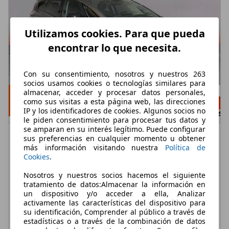
Utilizamos cookies. Para que pueda
encontrar lo que necesita.
Con su consentimiento, nosotros y nuestros 263
socios usamos cookies o tecnologías similares para
almacenar, acceder y procesar datos personales,
como sus visitas a esta página web, las direcciones
IP y los identificadores de cookies. Algunos socios no
le piden consentimiento para procesar tus datos y
se amparan en su interés legítimo. Puede configurar
Renault
Limited TCe 103kW (140CV) GPF
sus preferencias en cualquier momento u obtener
más información visitando nuestra
Política de
€ 11.990,-
Cookies
.
136.811 km
01/2019
Nosotros y nuestros socios hacemos el siguiente
tratamiento de datos:Almacenar la información en
103 kW (140 CV)
Ocasión
un dispositivo y/o acceder a ella, Analizar
activamente las características del dispositivo para
- (Propietarios)
Gasolina
su identificación, Comprender al público a través de
estadísticas o a través de la combinación de datos
- (l/100 km)
- (g/km)