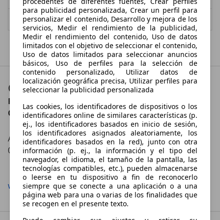
procedentes de diferentes fuentes, Crear perfiles
para publicidad personalizada, Crear un perfil para
personalizar el contenido, Desarrollo y mejora de los
Vendedor,
ES-03183 Torrevieja
servicios, Medir el rendimiento de la publicidad,
Medir el rendimiento del contenido, Uso de datos
Mostrar todas las últimas ofertas
limitados con el objetivo de seleccionar el contenido,
Uso de datos limitados para seleccionar anuncios
básicos, Uso de perfiles para la selección de
contenido personalizado, Utilizar datos de
localización geográfica precisa, Utilizar perfiles para
Contacto
seleccionar la publicidad personalizada
FLEXICAR TORREVIEJA
Las cookies, los identificadores de dispositivos o los
Contáctanos en:
identificadores online de similares características (p.
ej., los identificadores basados en inicio de sesión,
los identificadores asignados aleatoriamente, los
Av. de las Cortes Valencianas, 42
identificadores basados en la red), junto con otra
03183 Torrevieja
información (p. ej., la información y el tipo del
navegador, el idioma, el tamaño de la pantalla, las
Mostrar número
tecnologías compatibles, etc.), pueden almacenarse
o leerse en tu dispositivo a fin de reconocerlo
www.flexicar.es
siempre que se conecte a una aplicación o a una
página web para una o varias de los finalidades que
se recogen en el presente texto.