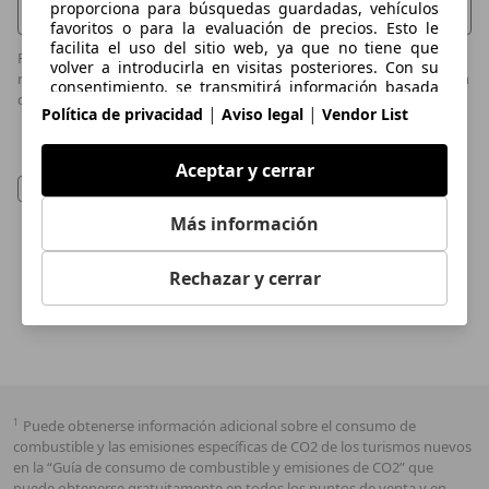
proporciona para búsquedas guardadas, vehículos
favoritos o para la evaluación de precios. Esto le
facilita el uso del sitio web, ya que no tiene que
Por razones de seguridad y con motivo de prevenir el envío y
volver a introducirla en visitas posteriores. Con su
recepción de emails masivos no deseados, el contenido de su petición
consentimiento, se transmitirá información basada
de información será revisado.
en el uso a los concesionarios con los que contacte.
|
|
Política de privacidad
Aviso legal
Vendor List
Los proveedores utilizan algunas
Doy mi consentimiento al tratamiento de mis
cookies/herramientas para almacenar la información
datos referido en la
declaración de
que proporciona al realizar consultas de
Aceptar y cerrar
financiación durante 30 días y reutilizarla
consentimiento
de AutoScout24. Puedo retirar
automáticamente durante este periodo para
mi consentimiento en cualquier momento con
Más información
completar nuevas consultas. Sin el uso de dichas
efecto futuro.
cookies/herramientas, estas funciones ampliadas no
se pueden utilizar total o parcialmente.
Rechazar y cerrar
Enviar E-Mail
1
Puede obtenerse información adicional sobre el consumo de
combustible y las emisiones específicas de CO2 de los turismos nuevos
en la “Guía de consumo de combustible y emisiones de CO2” que
puede obtenerse gratuitamente en todos los puntos de venta y en