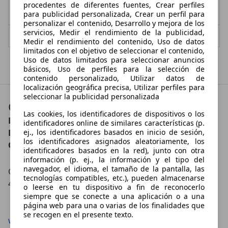
procedentes de diferentes fuentes, Crear perfiles
1,9 l/100 km (mixto)
1
- (g/km)
para publicidad personalizada, Crear un perfil para
personalizar el contenido, Desarrollo y mejora de los
servicios, Medir el rendimiento de la publicidad,
Vendedor,
ES-45007 TOLEDO
Medir el rendimiento del contenido, Uso de datos
limitados con el objetivo de seleccionar el contenido,
Uso de datos limitados para seleccionar anuncios
Mostrar todas las últimas ofertas
básicos, Uso de perfiles para la selección de
contenido personalizado, Utilizar datos de
localización geográfica precisa, Utilizar perfiles para
seleccionar la publicidad personalizada
Contacto
Las cookies, los identificadores de dispositivos o los
FLEXICAR TOLEDO- Pol. Santa María de
identificadores online de similares características (p.
Benquerencia
ej., los identificadores basados en inicio de sesión,
los identificadores asignados aleatoriamente, los
Contáctanos en:
identificadores basados en la red), junto con otra
información (p. ej., la información y el tipo del
navegador, el idioma, el tamaño de la pantalla, las
C. RÍO JARAMA, 55
tecnologías compatibles, etc.), pueden almacenarse
45007 TOLEDO
o leerse en tu dispositivo a fin de reconocerlo
siempre que se conecte a una aplicación o a una
Mostrar número
página web para una o varias de los finalidades que
se recogen en el presente texto.
www.flexicar.es