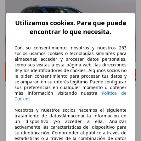
Utilizamos cookies. Para que pueda
encontrar lo que necesita.
Con su consentimiento, nosotros y nuestros 263
socios usamos cookies o tecnologías similares para
almacenar, acceder y procesar datos personales,
como sus visitas a esta página web, las direcciones
IP y los identificadores de cookies. Algunos socios no
le piden consentimiento para procesar tus datos y
se amparan en su interés legítimo. Puede configurar
sus preferencias en cualquier momento u obtener
Audi A3
Sportback 40 e-tron S tronic
más información visitando nuestra
Política de
Cookies
.
€ 15.490,-
Nosotros y nuestros socios hacemos el siguiente
123.995 km
07/2020
tratamiento de datos:Almacenar la información en
un dispositivo y/o acceder a ella, Analizar
150 kW (204 CV)
Ocasión
activamente las características del dispositivo para
su identificación, Comprender al público a través de
- (Propietarios)
Electro/Gasolina
estadísticas o a través de la combinación de datos