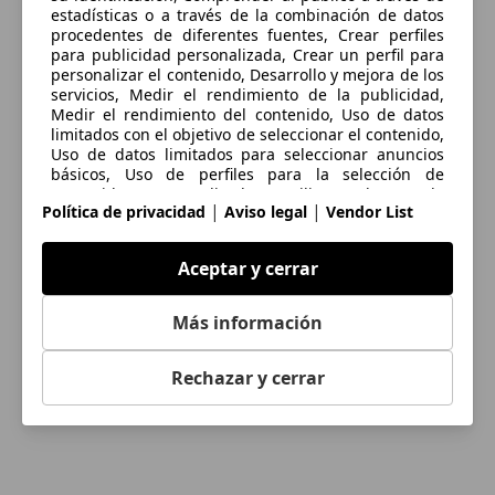
estadísticas o a través de la combinación de datos
procedentes de diferentes fuentes, Crear perfiles
para publicidad personalizada, Crear un perfil para
personalizar el contenido, Desarrollo y mejora de los
servicios, Medir el rendimiento de la publicidad,
Medir el rendimiento del contenido, Uso de datos
limitados con el objetivo de seleccionar el contenido,
Uso de datos limitados para seleccionar anuncios
básicos, Uso de perfiles para la selección de
contenido personalizado, Utilizar datos de
|
|
Política de privacidad
Aviso legal
Vendor List
localización geográfica precisa, Utilizar perfiles para
seleccionar la publicidad personalizada
Aceptar y cerrar
Las cookies, los identificadores de dispositivos o los
identificadores online de similares características (p.
ej., los identificadores basados en inicio de sesión,
Más información
los identificadores asignados aleatoriamente, los
identificadores basados en la red), junto con otra
información (p. ej., la información y el tipo del
Rechazar y cerrar
navegador, el idioma, el tamaño de la pantalla, las
tecnologías compatibles, etc.), pueden almacenarse
o leerse en tu dispositivo a fin de reconocerlo
siempre que se conecte a una aplicación o a una
página web para una o varias de los finalidades que
se recogen en el presente texto.