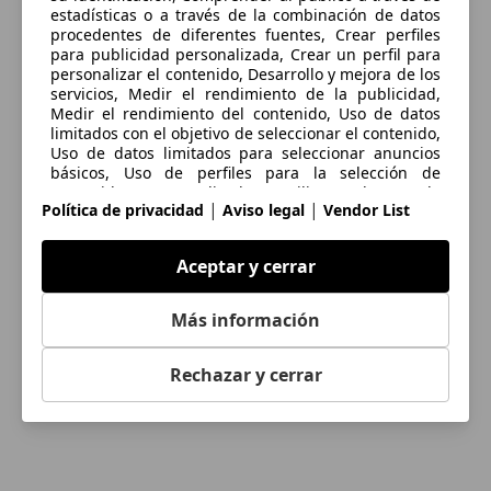
estadísticas o a través de la combinación de datos
procedentes de diferentes fuentes, Crear perfiles
para publicidad personalizada, Crear un perfil para
personalizar el contenido, Desarrollo y mejora de los
servicios, Medir el rendimiento de la publicidad,
Medir el rendimiento del contenido, Uso de datos
limitados con el objetivo de seleccionar el contenido,
Uso de datos limitados para seleccionar anuncios
básicos, Uso de perfiles para la selección de
contenido personalizado, Utilizar datos de
|
|
Política de privacidad
Aviso legal
Vendor List
localización geográfica precisa, Utilizar perfiles para
seleccionar la publicidad personalizada
Aceptar y cerrar
Las cookies, los identificadores de dispositivos o los
identificadores online de similares características (p.
ej., los identificadores basados en inicio de sesión,
Más información
los identificadores asignados aleatoriamente, los
identificadores basados en la red), junto con otra
información (p. ej., la información y el tipo del
Rechazar y cerrar
navegador, el idioma, el tamaño de la pantalla, las
tecnologías compatibles, etc.), pueden almacenarse
o leerse en tu dispositivo a fin de reconocerlo
siempre que se conecte a una aplicación o a una
página web para una o varias de los finalidades que
se recogen en el presente texto.